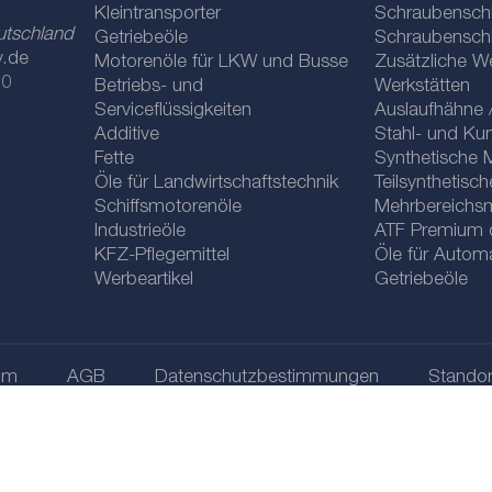
Kleintransporter
Schraubenschl
utschland
Getriebeöle
Schraubenschl
y.de
Motorenöle für LKW und Busse
Zusätzliche W
 0
Betriebs- und
Werkstätten
Serviceflüssigkeiten
Auslaufhähne 
Additive
Stahl- und Ku
Fette
Synthetische 
Öle für Landwirtschaftstechnik
Teilsynthetisc
Schiffsmotorenöle
Mehrbereichs
Industrieöle
ATF Premium qu
KFZ-Pflegemittel
Öle für Automa
Werbeartikel
Getriebeöle
um
AGB
Datenschutzbestimmungen
Standor