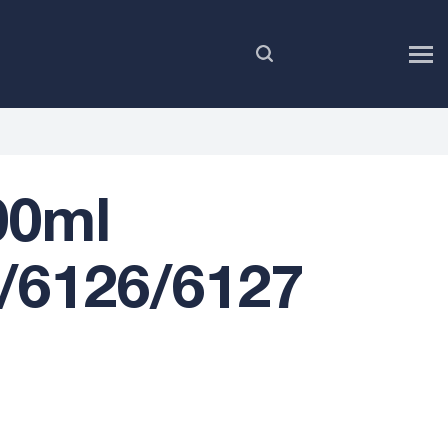
DE
00ml
/6126/6127