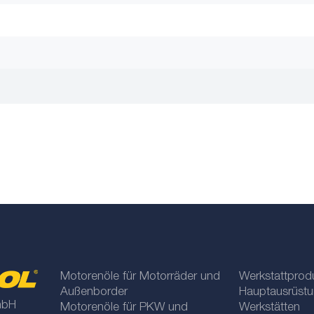
Motorenöle für Motorräder und
Werkstattprod
Außenborder
Hauptausrüstu
mbH
Motorenöle für PKW und
Werkstätten