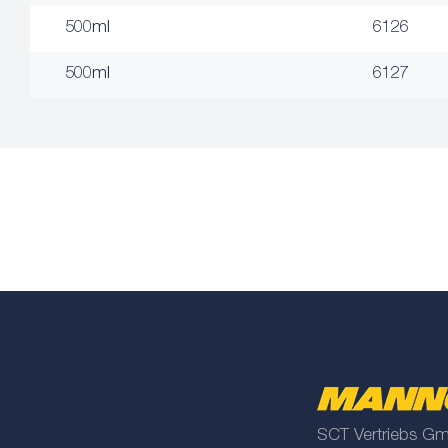
500ml
6126
500ml
6127
SCT Vertriebs G