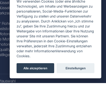
Wir verwenden Cookies (oder eine ähnliche
üssel und
Technologie), um Inhalte und Werbeanzeigen zu
üsselsätze
personalisieren, Social-Media-Funktionen zur
erkzeuge für
Verfügung zu stellen und unseren Datenverkehr
zu analysieren. Durch Anklicken von „Ich stimme
/ Rohre
zu“, geben Sie Ihre Zustimmung hierzu und zur
nststoffklammern
Weitergabe von Informationen über Ihre Nutzung
Motorenöle
unserer Site mit unseren Partnern. Sie können
he Motorenöle
Ihre Präferenzen in den Cookie-Einstellungen
motorenöle
verwalten, jederzeit Ihre Zustimmung entziehen
ality line
oder mehr InformationenVerwendung von
tikgetriebe
Cookies.
Alle akzeptieren
Einstellungen
tauswahl