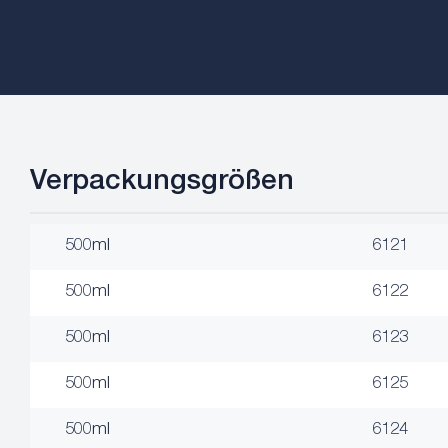
Verpackungsgrößen
500ml
6121
500ml
6122
500ml
6123
500ml
6125
500ml
6124