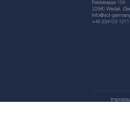
Feldstrasse 154
22880 Wedel,
De
info@sct-german
+49 (0)4103 1211
Impress