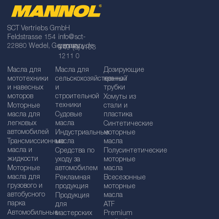
SCT Vertriebs GmbH
Feldstrasse 154
info@sct-
22880 Wedel, Germany
germany.de
+49 (0)4103
1211 0
Масла для
Масла для
Дозирующие
мототехники
сельскохозяйственной
краны /
и навесных
и
трубки
моторов
строительной
Хомуты из
техники
Моторные
стали и
масла для
Судовые
пластика
легковых
масла
Синтетические
автомобилей
Индустриальные
моторные
Трансмиссионные
масла
масла
масла и
Средства по
Полусинтетические
жидкости
уходу за
моторные
Моторные
автомобилем
масла
масла для
Рекламная
Bсесезонные
грузового и
продукция
моторные
автобусного
масла
Продукция
парка
для
ATF
Автомобильные
мастерских
Premium