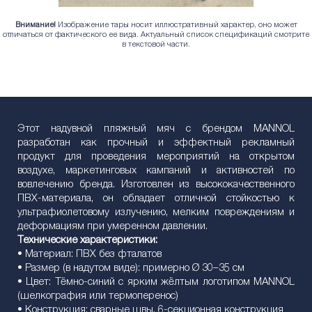
Внимание!
Изображение тары носит иллюстративный характер, оно может
отличаться от фактического ее вида. Актуальный список спецификаций смотрите
в текстовой части.
Этот надувной пляжный мяч с брендом MANNOL
разработан как прочный и эффектный рекламный
продукт для проведения мероприятий на открытом
воздухе, маркетинговых кампаний и активностей по
вовлечению бренда. Изготовлен из высококачественного
ПВХ-материала, он обладает отличной стойкостью к
ультрафиолетовому излучению, мелким повреждениям и
деформациям при умеренном давлении.
Технические характеристики:
• Материал: ПВХ без фталатов
• Размер (в надутом виде): примерно Ø 30–35 см
• Цвет: Тёмно-синий с ярким жёлтым логотипом MANNOL
(шелкография или термоперенос)
• Конструкция: сварные швы, 6-секционная конструкция