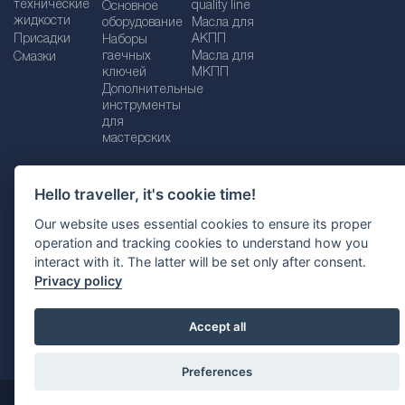
технические
quality line
Основное
жидкости
оборудование
Масла для
Присадки
АКПП
Наборы
гаечных
Масла для
Смазки
ключей
МКПП
Дополнительные
инструменты
для
мастерских
Hello traveller, it's cookie time!
Импрессум
Legal disclaimer
Our website uses essential cookies to ensure its proper
operation and tracking cookies to understand how you
Политика конфиденциальности
interact with it. The latter will be set only after consent.
Политика файлов Cookie
Выбор страны
Privacy policy
Accept all
Preferences
@ 2026
SCT Vertriebs GMbH