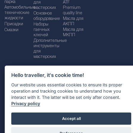
парка
для
ATF
Автомобильные
мастерских
Premium
технические
quality line
Основное
жидкости
оборудование
Масла для
Присадки
АКПП
Наборы
гаечных
Масла для
Смазки
ключей
МКПП
Дополнительные
инструменты
для
мастерских
Hello traveller, it's cookie time!
Импрессум
Legal disclaimer
Our website uses essential cookies to ensure its proper
operation and tracking cookies to understand how you
Политика конфиденциальности
interact with it. The latter will be set only after consent.
Политика файлов Cookie
Выбор страны
Privacy policy
Accept all