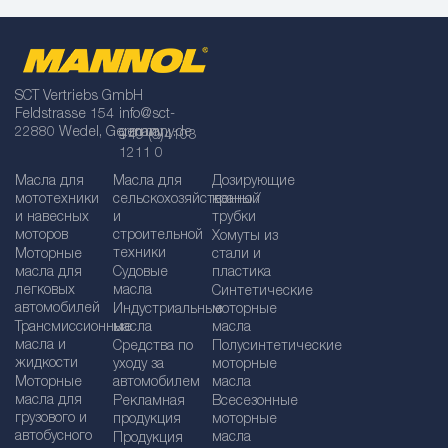
SCT Vertriebs GmbH
Feldstrasse 154
info@sct-
22880 Wedel, Germany
germany.de
+49 (0)4103
1211 0
Масла для
Масла для
Дозирующие
мототехники
сельскохозяйственной
краны /
и навесных
и
трубки
моторов
строительной
Хомуты из
техники
Моторные
стали и
масла для
Судовые
пластика
легковых
масла
Синтетические
автомобилей
Индустриальные
моторные
Трансмиссионные
масла
масла
масла и
Средства по
Полусинтетические
жидкости
уходу за
моторные
Моторные
автомобилем
масла
масла для
Рекламная
Bсесезонные
грузового и
продукция
моторные
автобусного
масла
Продукция