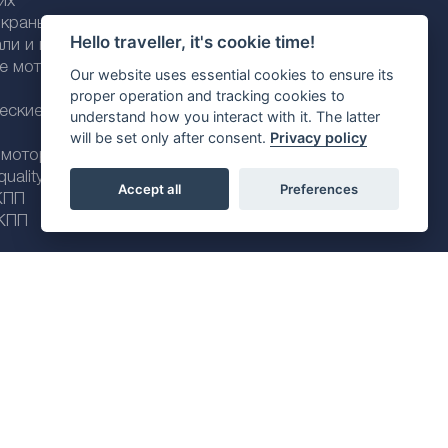
их
раны / трубки
Hello traveller, it's cookie time!
али и пластика
ие моторные
Our website uses essential cookies to ensure its
proper operation and tracking cookies to
еские моторные
understand how you interact with it. The latter
will be set only after consent.
Privacy policy
 моторные масла
ality line
Accept all
Preferences
КПП
КПП
Политика