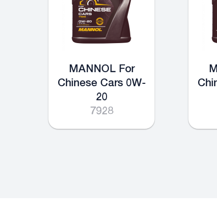
en
MANNOL For
M
Chinese Cars 0W-
Chi
20
7928