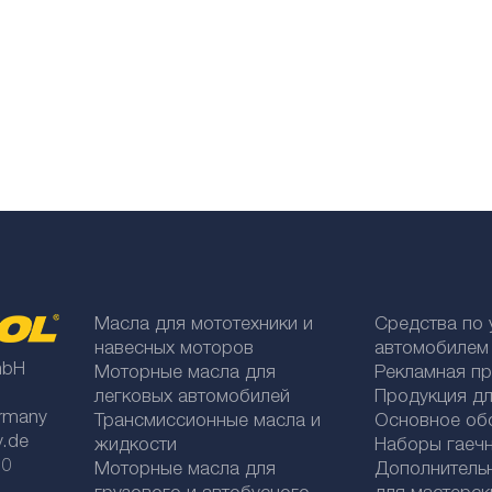
Масла для мототехники и
Средства по 
навесных моторов
автомобилем
mbH
Моторные масла для
Рекламная п
легковых автомобилей
Продукция дл
rmany
Трансмиссионные масла и
Основное об
y.de
жидкости
Наборы гаеч
 0
Моторные масла для
Дополнитель