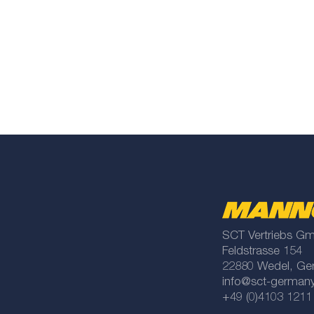
SCT Vertriebs G
Feldstrasse 154
22880 Wedel, Ge
info@sct-german
+49 (0)4103 1211