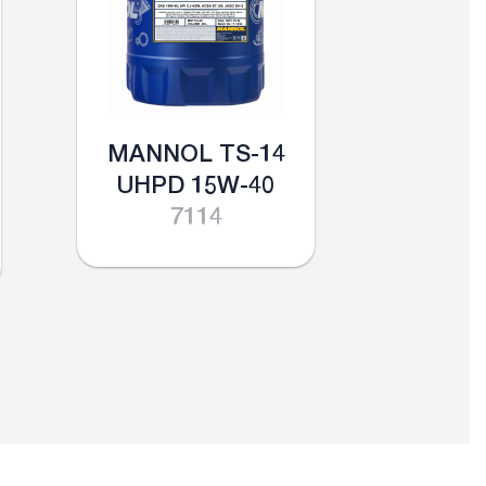
MANNOL TS-14
MANN
UHPD 15W-40
SHP
7114