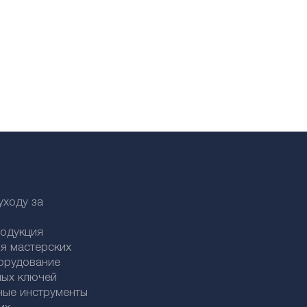
уходу за
родукция
я мастерских
орудование
ных ключей
ные инструменты