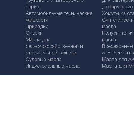
грузового и автобусного
для мастерск
парка
Дозирующие к
Автомобильные технические
Хомуты из ст
жидкости
Синтетическ
Присадки
масла
Смазки
Полусинтетич
Масла для
масла
сельскохозяйственной и
Bсесезонные
строительной техники
ATF Premium qu
Судовые масла
Масла для А
Индустриальные масла
Масла для М
Legal disclaimer
Политика конфиденциальности
Выбор страны