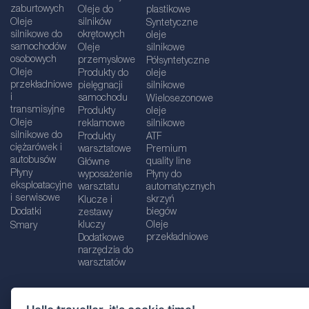
zaburtowych
Oleje do
plastikowe
Oleje
silników
Syntetyczne
silnikowe do
okrętowych
oleje
samochodów
Oleje
silnikowe
osobowych
przemysłowe
Półsyntetyczne
Oleje
Produkty do
oleje
przekładniowe
pielęgnacji
silnikowe
i
samochodu
Wielosezonowe
transmisyjne
Produkty
oleje
Oleje
reklamowe
silnikowe
silnikowe do
Produkty
ATF
ciężarówek i
warsztatowe
Premium
autobusów
quality line
Główne
Płyny
wyposażenie
Płyny do
eksploatacyjne
warsztatu
automatycznych
i serwisowe
skrzyń
Klucze i
Dodatki
biegów
zestawy
kluczy
Oleje
Smary
przekładniowe
Dodatkowe
narzędzia do
warsztatów