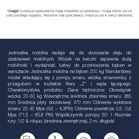
Uwaga!
Ilustracje opakowania mają charakter przykładowy i mogą różnić się od
rzeczywistego wyglądu. Aktualna lista specyfikacji znajduje się w sekcji tekstowej.
Jednostka mobilna nadaje się do dozowania oleju do
zastosowań mobilnych. Wózek na beczki zapewnia dużą
mobilność i wydajność. Łatwy do przenoszenia bęben w
warsztacie. Jednostka mobilna na bęben 200 kg Standardowy
model składający się z pompy smaru, wózka, smarownicy z
przegubem w kształcie litery „Z” i węża łączącego.
Charakterystyka produktu: Dane techniczne: Obowiązek
wózka: 20-60 kg Wewnętrzna średnica zbiornika smaru: 385
mm Średnica płyty dociskowej: 370 mm Ciśnienie wylotowe
smaru: 25-30 Mpa (3,6 ~ 4,3PSI) Ciśnienie powietrza: 0,5- 0,6
Mpa (71,5 ~ 85,8 PSI) Współczynnik pompy: 50: 1 Rozmiar
rury: 1/2 & rdquo; (średnica zewnętrzna), 2 m. długość