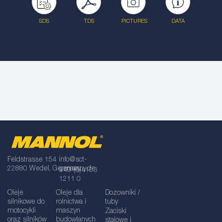
SDS
TDS
PICTURES
DATA
Feldstrasse 154
info@sct-
22880 Wedel, Germany
germany.de
+49 (0)4103
1211 0
Oleje
Oleje dla
Dozowniki /
silnikowe do
rolnictwa i
tuby
motocykli
maszyn
Zaciski
oraz silników
budowlanych
stalowe i