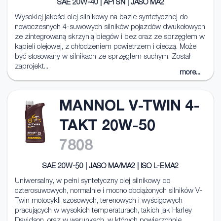
SAE 20W-40 | API SN | JASO MA2
Wysokiej jakości olej silnikowy na bazie syntetycznej do
nowoczesnych 4-suwowych silników pojazdów dwukołowych
ze zintegrowaną skrzynią biegów i bez oraz ze sprzęgłem w
kąpieli olejowej, z chłodzeniem powietrzem i cieczą. Może
być stosowany w silnikach ze sprzęgłem suchym. Został
zaprojekt...
more...
MANNOL V-TWIN 4-
TAKT 20W-50
7808
SAE 20W-50 | JASO MA/MA2 | ISO L-EMA2
Uniwersalny, w pełni syntetyczny olej silnikowy do
czterosuwowych, normalnie i mocno obciążonych silników V-
Twin motocykli szosowych, terenowych i wyścigowych
pracujących w wysokich temperaturach, takich jak Harley
Davidson, oraz w warunkach, w których powierzchnie