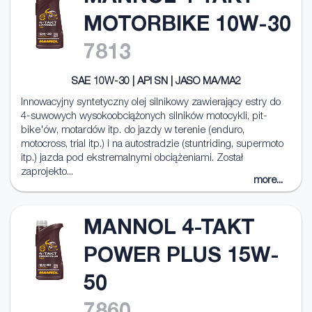
MOTORBIKE 10W-30
7813
SAE 10W-30 | API SN | JASO MA/MA2
Innowacyjny syntetyczny olej silnikowy zawierający estry do
4-suwowych wysokoobciążonych silników motocykli, pit-
bike'ów, motardów itp. do jazdy w terenie (enduro,
motocross, trial itp.) i na autostradzie (stuntriding, supermoto
itp.) jazda pod ekstremalnymi obciążeniami. Został
zaprojekto...
more...
MANNOL 4-TAKT
POWER PLUS 15W-
50