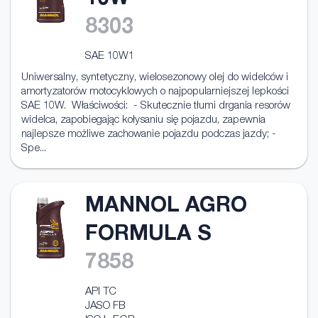
10W
8303
SAE 10W1
Uniwersalny, syntetyczny, wielosezonowy olej do widelców i
amortyzatorów motocyklowych o najpopularniejszej lepkości
SAE 10W. Właściwości: - Skutecznie tłumi drgania resorów
widelca, zapobiegając kołysaniu się pojazdu, zapewnia
najlepsze możliwe zachowanie pojazdu podczas jazdy; -
Spe...
MANNOL AGRO
FORMULA S
7858
API TC
JASO FB