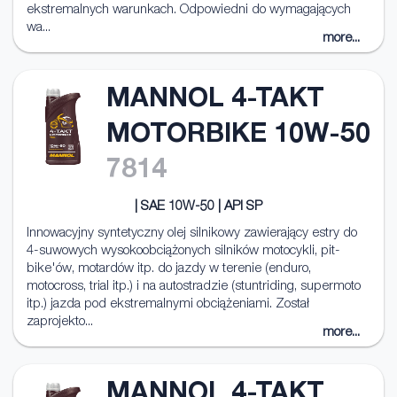
ekstremalnych warunkach. Odpowiedni do wymagających
wa...
more...
MANNOL 4-TAKT
MOTORBIKE 10W-50
7814
| SAE 10W-50 | API SP
Innowacyjny syntetyczny olej silnikowy zawierający estry do
4-suwowych wysokoobciążonych silników motocykli, pit-
bike'ów, motardów itp. do jazdy w terenie (enduro,
motocross, trial itp.) i na autostradzie (stuntriding, supermoto
itp.) jazda pod ekstremalnymi obciążeniami. Został
zaprojekto...
more...
MANNOL 4-TAKT