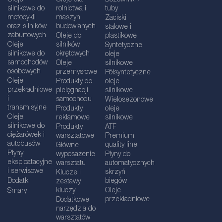
Oleje
Oleje dla
Dozowniki /
silnikowe do
rolnictwa i
tuby
motocykli
maszyn
Zaciski
oraz silników
budowlanych
stalowe i
zaburtowych
Oleje do
plastikowe
Oleje
silników
Syntetyczne
silnikowe do
okrętowych
oleje
samochodów
Oleje
silnikowe
osobowych
przemysłowe
Półsyntetyczne
Oleje
Produkty do
oleje
przekładniowe
pielęgnacji
silnikowe
i
samochodu
Wielosezonowe
transmisyjne
Produkty
oleje
Oleje
reklamowe
silnikowe
silnikowe do
Produkty
ATF
ciężarówek i
warsztatowe
Premium
autobusów
quality line
Główne
Płyny
wyposażenie
Płyny do
eksploatacyjne
warsztatu
automatycznych
i serwisowe
skrzyń
Klucze i
Dodatki
biegów
zestawy
kluczy
Oleje
Smary
przekładniowe
Dodatkowe
narzędzia do
warsztatów