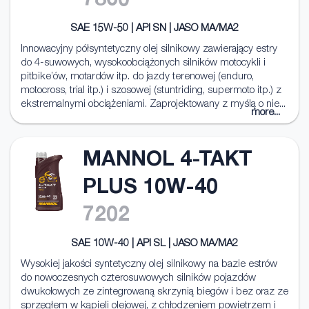
7860
SAE 15W-50 | API SN | JASO MA/MA2
Innowacyjny półsyntetyczny olej silnikowy zawierający estry
do 4-suwowych, wysokoobciążonych silników motocykli i
pitbike’ów, motardów itp. do jazdy terenowej (enduro,
motocross, trial itp.) i szosowej (stuntriding, supermoto itp.) z
ekstremalnymi obciążeniami. Zaprojektowany z myślą o nie...
more...
MANNOL 4-TAKT
PLUS 10W-40
7202
SAE 10W-40 | API SL | JASO MA/MA2
Wysokiej jakości syntetyczny olej silnikowy na bazie estrów
do nowoczesnych czterosuwowych silników pojazdów
dwukołowych ze zintegrowaną skrzynią biegów i bez oraz ze
sprzęgłem w kąpieli olejowej, z chłodzeniem powietrzem i