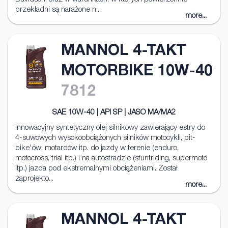
przekładni są narażone n...
more...
MANNOL 4-TAKT
MOTORBIKE 10W-40
7812
SAE 10W-40 | API SP | JASO MA/MA2
Innowacyjny syntetyczny olej silnikowy zawierający estry do
4-suwowych wysokoobciążonych silników motocykli, pit-
bike'ów, motardów itp. do jazdy w terenie (enduro,
motocross, trial itp.) i na autostradzie (stuntriding, supermoto
itp.) jazda pod ekstremalnymi obciążeniami. Został
zaprojekto...
more...
MANNOL 4-TAKT