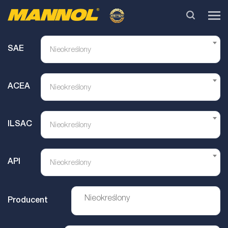
SAE
Nieokreślony
ACEA
Nieokreślony
ILSAC
Nieokreślony
API
Nieokreślony
Producent