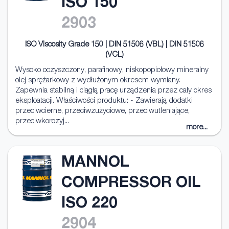
ISO 150
2903
ISO Viscosity Grade 150 | DIN 51506 (VBL) | DIN 51506
(VCL)
Wysoko oczyszczony, parafinowy, niskopopiołowy mineralny
olej sprężarkowy z wydłużonym okresem wymiany.
Zapewnia stabilną i ciągłą pracę urządzenia przez cały okres
eksploatacji. Właściwości produktu: - Zawierają dodatki
przeciwcierne, przeciwzużyciowe, przeciwutleniające,
przeciwkorozyj...
more...
MANNOL
COMPRESSOR OIL
ISO 220
2904