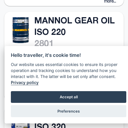
more...
MANNOL GEAR OIL
ISO 220
2801
Hello traveller, it's cookie time!
ISO Viscosity Grade 220 | DIN 51517-3 | ISO 6743-6 (CKC)
Our website uses essential cookies to ensure its proper
Przemysłowy mineralny olej do przekładni redukcyjnych do
stosowania w przekładniach zębatych nowoczesnych
operation and tracking cookies to understand how you
urządzeń importowanych i domowych wymagających
interact with it. The latter will be set only after consent.
stosowania wysokiej jakości olejów o podwyższonych
Privacy policy
właściwościach przeciwzużyciowych i przeciw zacieraniu ЕР
(Extreme Pressure). Właściw...
more...
Accept all
Preferences
MANNOL GEAR OIL
ISO 320