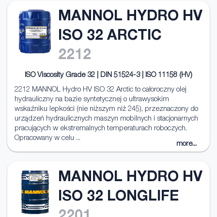
MANNOL HYDRO HV
ISO 32 ARCTIC
2212
ISO Viscosity Grade 32 | DIN 51524-3 | ISO 11158 (HV)
2212 MANNOL Hydro HV ISO 32 Arctic to całoroczny olej
hydrauliczny na bazie syntetycznej o ultrawysokim
wskaźniku lepkości (nie niższym niż 245), przeznaczony do
urządzeń hydraulicznych maszyn mobilnych i stacjonarnych
pracujących w ekstremalnych temperaturach roboczych.
Opracowany w celu ...
more...
MANNOL HYDRO HV
ISO 32 LONGLIFE
2201