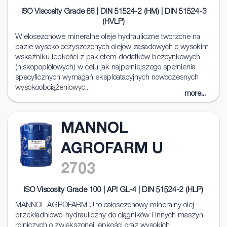
ISO Viscosity Grade 68 | DIN 51524-2 (HM) | DIN 51524-3
(HVLP)
Wielosezonowe mineralne oleje hydrauliczne tworzone na
bazie wysoko oczyszczonych olejów zasadowych o wysokim
wskaźniku lepkości z pakietem dodatków bezcynkowych
(niskopopiołowych) w celu jak najpełniejszego spełnienia
specyficznych wymagań eksploatacyjnych nowoczesnych
wysokoobciążeniowyc...
more...
MANNOL
AGROFARM U
2703
ISO Viscosity Grade 100 | API GL-4 | DIN 51524-2 (HLP)
MANNOL AGROFARM U to całosezonowy mineralny olej
przekładniowo-hydrauliczny do ciągników i innych maszyn
rolniczych o zwiększonej lepkości oraz wysokich