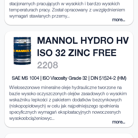
stacjonarnych pracujących w wysokich i bardzo wysokich
temperaturach pracy. Został opracowany z uwzględnieniem
wymagań stawianych przemy...
more...
MANNOL HYDRO HV
ISO 32 ZINC FREE
2208
SAE MS 1004 | ISO Viscosity Grade 32 | DIN 51524-2 (HM)
Wielosezonowe mineralne oleje hydrauliczne tworzone na
bazie wysoko oczyszczonych olejów zasadowych o wysokim
wskaźniku lepkości z pakietem dodatków bezcynkowych
(niskopopiołowych) w celu jak najpełniejszego spełnienia
specyficznych wymagań eksploatacyjnych nowoczesnych
wysokoobciążeniowyc...
more...