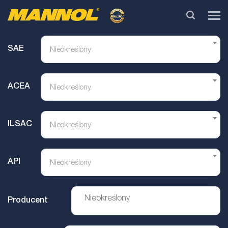
SAE
Nieokreślony
ACEA
Nieokreślony
ILSAC
Nieokreślony
API
Nieokreślony
Producent