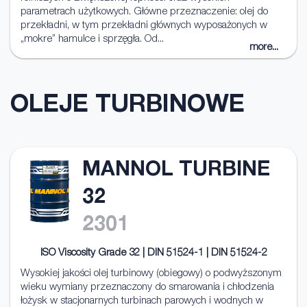
parametrach użytkowych. Główne przeznaczenie: olej do
przekładni, w tym przekładni głównych wyposażonych w
„mokre” hamulce i sprzęgła. Od...
more...
OLEJE TURBINOWE
MANNOL TURBINE
32
2301
ISO Viscosity Grade 32 | DIN 51524-1 | DIN 51524-2
Wysokiej jakości olej turbinowy (obiegowy) o podwyższonym
wieku wymiany przeznaczony do smarowania i chłodzenia
łożysk w stacjonarnych turbinach parowych i wodnych w