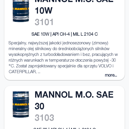
MANNOL M.O. SAE
10W
3101
SAE 10W | API CH-4 | MIL L 2104 C
Specjalny, najwyższej jakości jednosezonowy (zimowy)
mineralny olej silnikowy do średnioobciążonych silników
wysokoprężnych z turbodoładowaniem i bez, pracujących w
różnych warunkach w temperaturze otoczenia powyżej -30
°C. Został zaprojektowany specjalnie dla sprzętu VOLVO i
CATERPILLAR, ...
more...
MANNOL M.O. SAE
30
3103