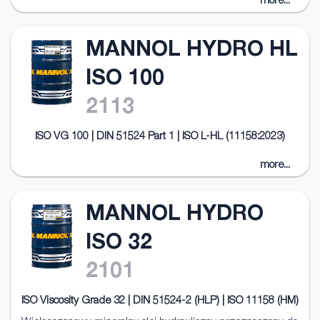
more...
MANNOL HYDRO HL
ISO 100
2113
ISO VG 100 | DIN 51524 Part 1 | ISO L-HL (11158:2023)
more...
MANNOL HYDRO
ISO 32
2101
ISO Viscosity Grade 32 | DIN 51524-2 (HLP) | ISO 11158 (HM)