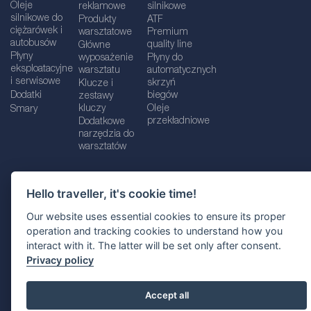
Oleje
reklamowe
silnikowe
silnikowe do
Produkty
ATF
ciężarówek i
warsztatowe
Premium
autobusów
quality line
Główne
Płyny
wyposażenie
Płyny do
eksploatacyjne
warsztatu
automatycznych
i serwisowe
skrzyń
Klucze i
Dodatki
biegów
zestawy
kluczy
Oleje
Smary
przekładniowe
Dodatkowe
narzędzia do
warsztatów
Hello traveller, it's cookie time!
Dane firmy
Informacje prawne
Our website uses essential cookies to ensure its proper
Polityka prywatnośc
i
Polityka Cookie
operation and tracking cookies to understand how you
interact with it. The latter will be set only after consent.
Wybór lokalizacji
Privacy policy
Accept all