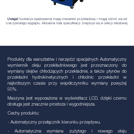
Uwaga!
Ilustracje opakowania mają charakter przykładowy i mogą różnić się od
rzeczywistego wyglądu. Aktualna lista specyfikacji znajduje się w sekcji tekstowej.
Produkty dla warsztatów i narzędzi specjalnych Automatyczny
wymiennik oleju przekładniowego jest przeznaczony do
wymiany olejów chłodzących przekładnie, a także płynów do
przekładni hydrokinetycznych i chłodnic przekładni w
najkrótszym czasie przy współczynniku wymiany powyżej
90%.
Maszyna jest wyposażona w wyświetlacz LCD, dzięki czemu
obsługa jest znacznie prostsza i wygodniejsza.
Cechy produktu:
- Automatyczny przełącznik kierunku przepływu.
- Automatyczna wymiana zużytego i nowego oleju