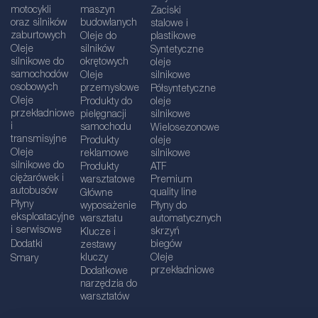
motocykli
maszyn
Zaciski
oraz silników
budowlanych
stalowe i
zaburtowych
Oleje do
plastikowe
Oleje
silników
Syntetyczne
silnikowe do
okrętowych
oleje
samochodów
Oleje
silnikowe
osobowych
przemysłowe
Półsyntetyczne
Oleje
Produkty do
oleje
przekładniowe
pielęgnacji
silnikowe
i
samochodu
Wielosezonowe
transmisyjne
Produkty
oleje
Oleje
reklamowe
silnikowe
silnikowe do
Produkty
ATF
ciężarówek i
warsztatowe
Premium
autobusów
quality line
Główne
Płyny
wyposażenie
Płyny do
eksploatacyjne
warsztatu
automatycznych
i serwisowe
skrzyń
Klucze i
Dodatki
biegów
zestawy
kluczy
Oleje
Smary
przekładniowe
Dodatkowe
narzędzia do
warsztatów