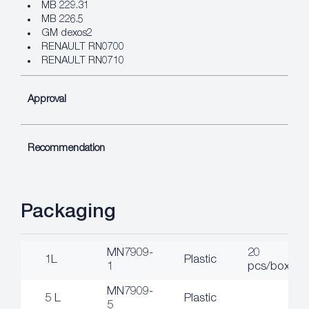
MB 229.31
MB 226.5
GM dexos2
RENAULT RN0700
RENAULT RN0710
Approval
Recommendation
Packaging
MN7909-
20
1L
Plastic
1
pcs/box
MN7909-
5 L
Plastic
5