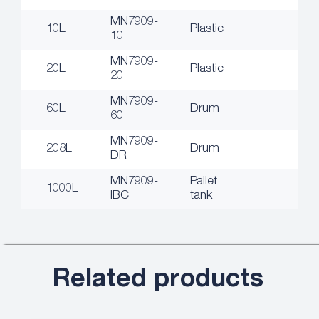
MN7909-
10L
Plastic
10
MN7909-
20L
Plastic
20
MN7909-
60L
Drum
60
MN7909-
208L
Drum
DR
MN7909-
Pallet
1000L
IBC
tank
Related products