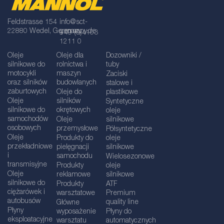
Feldstrasse 154
info@sct-
22880 Wedel, Germany
germany.de
+49 (0)4103
1211 0
Oleje
Oleje dla
Dozowniki /
silnikowe do
rolnictwa i
tuby
motocykli
maszyn
Zaciski
oraz silników
budowlanych
stalowe i
zaburtowych
Oleje do
plastikowe
Oleje
silników
Syntetyczne
silnikowe do
okrętowych
oleje
samochodów
Oleje
silnikowe
osobowych
przemysłowe
Półsyntetyczne
Oleje
Produkty do
oleje
przekładniowe
pielęgnacji
silnikowe
i
samochodu
Wielosezonowe
transmisyjne
Produkty
oleje
Oleje
reklamowe
silnikowe
silnikowe do
Produkty
ATF
ciężarówek i
warsztatowe
Premium
autobusów
quality line
Główne
Płyny
wyposażenie
Płyny do
eksploatacyjne
warsztatu
automatycznych