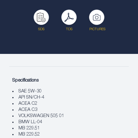
SDS
TDS
PICTURES
Specifications
SAE 5W-30
API SN/CH-4
ACEA C2
ACEA C3
VOLKSWAGEN 505 01
BMW LL-04
MB 229.51
MB 229.52