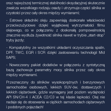
oraz najwyższej termicznej stabilności oksydacyjnej skutecznie
zwalcza wszelkiego rodzaju osady i utrzymuje części silnika w
czystości przez cały okres między wymianami;
- Estrowe składniki oleju zapewniają doskonałe właściwości
przeciwzużyciowe dzięki wyjątkowej wytrzymałości filmu
olejowego, co w połączeniu z doskonałą pompowalnością
znacznie wydłuża żywotność silnika nawet w trybie „start-stop”
tryby jazdy;
- Kompatybilny ze wszystkimi układami oczyszczania spalin,
DPF, TWC, EGR i SCR dzięki zastosowaniu technologii Mid
SAPS;
- Nowoczesny pakiet dodatków w połączeniu z syntetyczną
bazą zachowuje parametry mocy silnika przez cały okres
między wymianami.
Przeznaczony do silników wysokoprężnych i benzynowych
samochodów osobowych, lekkich SUV-ów, dostawczych i
lekkich ciężarówek, gdzie wymagany jest poziom wydajności
API SN/CH-4 i ACEA C2/C3 w tej klasie lepkości. Olej nie
nadaje się do stosowania w ciężkich samochodach ciężarowych
i podobnych pojazdach!