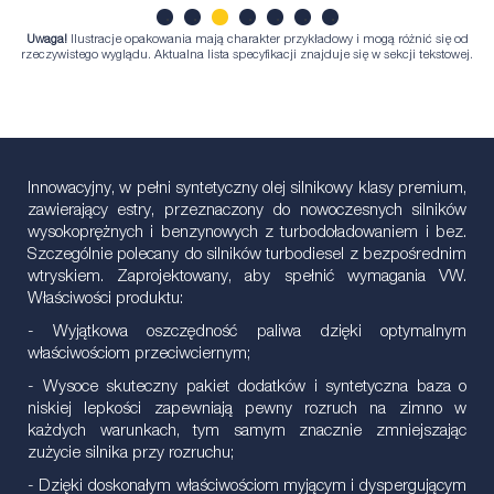
Uwaga!
Ilustracje opakowania mają charakter przykładowy i mogą różnić się od
1
2
3
4
5
6
7
rzeczywistego wyglądu. Aktualna lista specyfikacji znajduje się w sekcji tekstowej.
Innowacyjny, w pełni syntetyczny olej silnikowy klasy premium,
zawierający estry, przeznaczony do nowoczesnych silników
wysokoprężnych i benzynowych z turbodoładowaniem i bez.
Szczególnie polecany do silników turbodiesel z bezpośrednim
wtryskiem. Zaprojektowany, aby spełnić wymagania VW.
Właściwości produktu:
- Wyjątkowa oszczędność paliwa dzięki optymalnym
właściwościom przeciwciernym;
- Wysoce skuteczny pakiet dodatków i syntetyczna baza o
niskiej lepkości zapewniają pewny rozruch na zimno w
każdych warunkach, tym samym znacznie zmniejszając
zużycie silnika przy rozruchu;
- Dzięki doskonałym właściwościom myjącym i dyspergującym