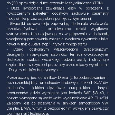
do 500 ppm) dzięki dużej rezerwie liczby alkalicznej (TBN);
- Baza syntetyczna zawierająca estry w połączeniu z
nowoczesnym pakietem dodatków zachowuje parametry
mocy silnika przez cały okres pomiędzy wymianami;
- Składniki estrowe oleju zapewniają doskonałe właściwości
przeciwzużyciowe i przeciwcierne dzięki wyjątkowej
wytrzymałości filmu olejowego, co w połączeniu z doskonałą
wydajnością pompowania znacznie zwiększa żywotność silnika
nawet w trybie „Start-stop”; i tryby zimnego startu;
- Dzięki doskonałym właściwościom dyspergującym
detergenty i najwyższej stabilności termiczno-oksydacyjnej
skutecznie zwalcza wszelkiego rodzaju osady i utrzymuje
części silnika w czystości przez cały okres między wymianami;
- Dotyczy silników benzynowych.
Przeznaczony jest do silników Diesla (z turbodoładowaniem i
bez) szerokiej floty samochodów: osobowych, lekkich SUV-ów,
minibusów i lekkich ciężarówek europejskich i innych
producentów, gdzie wymagana jest lepkość SAE 5W-40, a
poziom wymagane są właściwości wydajnościowe API CI-4/SN.
Zalecany jest do stosowania w silnikach samochodów VW,
Daimler, BMW, w tym z bezpośrednim wtryskiem paliwa czy
„common rail”. technologia.