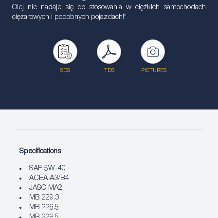
Olej nie nadaje się do stosowania w ciężkich samochodach
ciężarowych i podobnych pojazdach!"
SDS
TDS
PICTURES
Specifications
SAE 5W-40
ACEA A3/B4
JASO MA2
MB 229.3
MB 226.5
MB 229.5