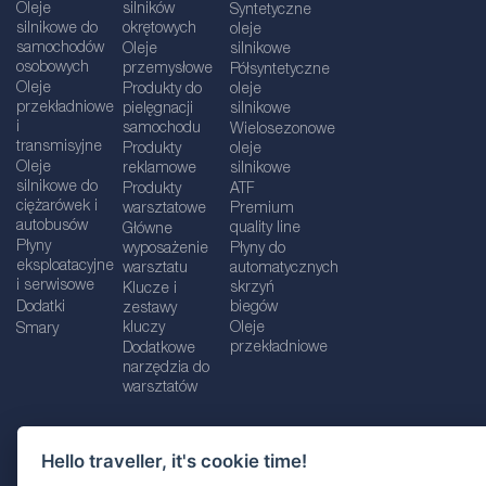
Oleje
silników
Syntetyczne
silnikowe do
okrętowych
oleje
samochodów
Oleje
silnikowe
osobowych
przemysłowe
Półsyntetyczne
Oleje
Produkty do
oleje
przekładniowe
pielęgnacji
silnikowe
i
samochodu
Wielosezonowe
transmisyjne
Produkty
oleje
Oleje
reklamowe
silnikowe
silnikowe do
Produkty
ATF
ciężarówek i
warsztatowe
Premium
autobusów
quality line
Główne
Płyny
wyposażenie
Płyny do
eksploatacyjne
warsztatu
automatycznych
i serwisowe
skrzyń
Klucze i
Dodatki
biegów
zestawy
kluczy
Oleje
Smary
przekładniowe
Dodatkowe
narzędzia do
warsztatów
Hello traveller, it's cookie time!
Dane firmy
Informacje prawne