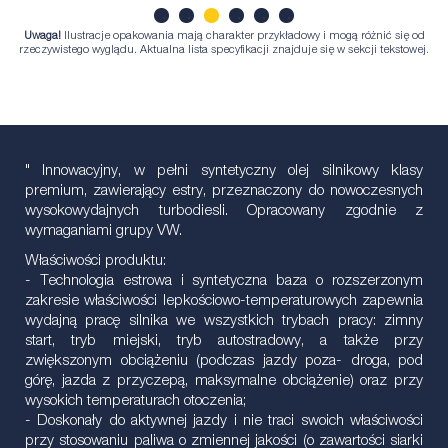
Uwaga!
Ilustracje opakowania mają charakter przykładowy i mogą różnić się od
1
2
3
4
5
6
rzeczywistego wyglądu. Aktualna lista specyfikacji znajduje się w sekcji tekstowej.
" Innowacyjny, w pełni syntetyczny olej silnikowy klasy
premium, zawierający estry, przeznaczony do nowoczesnych
wysokowydajnych turbodiesli. Opracowany zgodnie z
wymaganiami grupy VW.
Właściwości produktu:
- Technologia estrowa i syntetyczna baza o rozszerzonym
zakresie właściwości lepkościowo-temperaturowych zapewnia
wydajną pracę silnika we wszystkich trybach pracy: zimny
start, tryb miejski, tryb autostradowy, a także przy
zwiększonym obciążeniu (podczas jazdy poza- droga, pod
górę, jazda z przyczepą, maksymalne obciążenie) oraz przy
wysokich temperaturach otoczenia;
- Doskonały do ​​aktywnej jazdy i nie traci swoich właściwości
przy stosowaniu paliwa o zmiennej jakości (o zawartości siarki