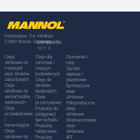
Feldstrasse 154
info@sct-
22880 Wedel, Germany
germany.de
+49 (0)4103
1211 0
Oleje
Oleje dla
Dozowniki /
silnikowe do
rolnictwa i
tuby
motocykli
maszyn
Zaciski
oraz silników
budowlanych
stalowe i
zaburtowych
Oleje do
plastikowe
Oleje
silników
Syntetyczne
silnikowe do
okrętowych
oleje
samochodów
Oleje
silnikowe
osobowych
przemysłowe
Półsyntetyczne
Oleje
Produkty do
oleje
przekładniowe
pielęgnacji
silnikowe
i
samochodu
Wielosezonowe
transmisyjne
Produkty
oleje
Oleje
reklamowe
silnikowe
silnikowe do
Produkty
ATF