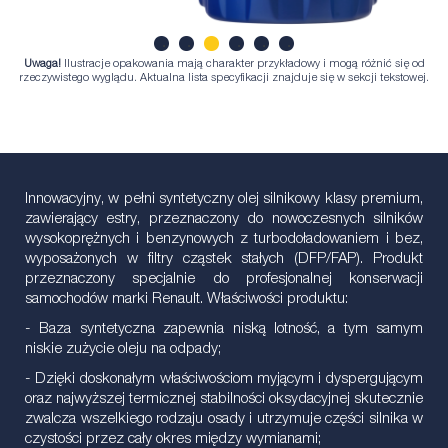
Uwaga!
Ilustracje opakowania mają charakter przykładowy i mogą różnić się od
1
2
3
4
5
6
rzeczywistego wyglądu. Aktualna lista specyfikacji znajduje się w sekcji tekstowej.
Innowacyjny, w pełni syntetyczny olej silnikowy klasy premium,
zawierający estry, przeznaczony do nowoczesnych silników
wysokoprężnych i benzynowych z turbodoładowaniem i bez,
wyposażonych w filtry cząstek stałych (DFP/FAP). Produkt
przeznaczony specjalnie do profesjonalnej konserwacji
samochodów marki Renault. Właściwości produktu:
- Baza syntetyczna zapewnia niską lotność, a tym samym
niskie zużycie oleju na odpady;
- Dzięki doskonałym właściwościom myjącym i dyspergującym
oraz najwyższej termicznej stabilności oksydacyjnej skutecznie
zwalcza wszelkiego rodzaju osady i utrzymuje części silnika w
czystości przez cały okres między wymianami;