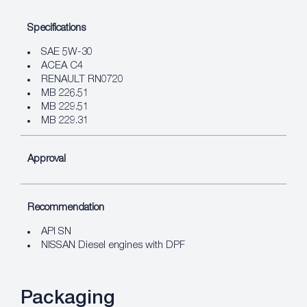
Specifications
SAE 5W-30
ACEA C4
RENAULT RN0720
MB 226.51
MB 229.51
MB 229.31
Approval
Recommendation
API SN
NISSAN Diesel engines with DPF
Packaging