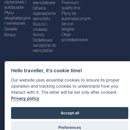
ciężarówek i
warsztatowe
Premium
autobusów
quality line
Główne
Płyny
wyposażenie
Płyny do
eksploatacyjne
warsztatu
automatycznych
i serwisowe
skrzyń
Klucze i
Dodatki
biegów
zestawy
kluczy
Oleje
Smary
przekładniowe
Dodatkowe
narzędzia do
warsztatów
Hello traveller, it's cookie time!
Dane firmy
Informacje prawne
Our website uses essential cookies to ensure its proper
Polityka prywatnośc
i
Polityka Cookie
operation and tracking cookies to understand how you
interact with it. The latter will be set only after consent.
Wybór lokalizacji
Privacy policy
Accept all
Preferences