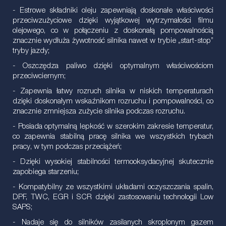
- Estrowe składniki oleju zapewniają doskonałe właściwości
przeciwzużyciowe dzięki wyjątkowej wytrzymałości filmu
olejowego, co w połączeniu z doskonałą pompowalnością
znacznie wydłuża żywotność silnika nawet w trybie „start-stop”
tryby jazdy;
- Oszczędza paliwo dzięki optymalnym właściwościom
przeciwciernym;
- Zapewnia łatwy rozruch silnika w niskich temperaturach
dzięki doskonałym wskaźnikom rozruchu i pompowalności, co
znacznie zmniejsza zużycie silnika podczas rozruchu.
- Posiada optymalną lepkość w szerokim zakresie temperatur,
co zapewnia stabilną pracę silnika we wszystkich trybach
pracy, w tym podczas przeciążeń;
- Dzięki wysokiej stabilności termooksydacyjnej skutecznie
zapobiega starzeniu;
- Kompatybilny ze wszystkimi układami oczyszczania spalin,
DPF, TWC, EGR i SCR dzięki zastosowaniu technologii Low
SAPS;
- Nadaje się do silników zasilanych skroplonym gazem