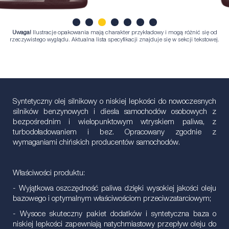
Uwaga!
Ilustracje opakowania mają charakter przykładowy i mogą różnić się od
1
2
3
4
5
6
7
rzeczywistego wyglądu. Aktualna lista specyfikacji znajduje się w sekcji tekstowej.
Syntetyczny olej silnikowy o niskiej lepkości do nowoczesnych
silników benzynowych i diesla samochodów osobowych z
bezpośrednim i wielopunktowym wtryskiem paliwa, z
turbodoładowaniem i bez. Opracowany zgodnie z
wymaganiami chińskich producentów samochodów.
Właściwości produktu:
- Wyjątkowa oszczędność paliwa dzięki wysokiej jakości oleju
bazowego i optymalnym właściwościom przeciwzatarciowym;
- Wysoce skuteczny pakiet dodatków i syntetyczna baza o
niskiej lepkości zapewniają natychmiastowy przepływ oleju do