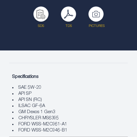
SDS
TDS
PICTURES
Specifications
SAE 5W-20
API SP
API SN (RC)
ILSAC GF-6A
GM Dexos 1 Gen3
CHRYSLER MS6395
FORD WSS-M2C961-A1
FORD WSS-M2C946-B1