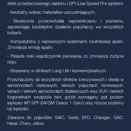
efekt przedwczesnego zapłonu LSPI (Low Speed Pre-Ignition);
- Neutralny wobec materiałów uszczelniających;
- Skutecznie przeciwdziała napowietrzaniu i pienieniu,
zapewniając bezbłędne działanie popyhaczy we wszystkich
trybach;
- Kompatybilny z najnowszymi systemami neutralizacji spalin.
Zmniejsza emisję spalin;
- Posiada niski współczynnik parowania, co zmniejsza zużycie
oleju;
- Stosowany w silnikach Long Life i konwencjonalnych.
Przeznaczony do wszystkich silników benzynowych i diesla w
samochodach osobowych, lekkich pojazdach terenowych,
vanach i lekkich samochodach dostawczych oraz SUV i lekkich
furgonetkach wszędzie tam, gdzie wymagany jest poziom
lepkości API SPF-6A/GM Dexos 1 Gen3 oraz niższe poziomy
tej lepkości.
Zalecane do pojazdów: SAIC, Geely, BYD, Changan, GAC,
Haval, Chery, Jetour.