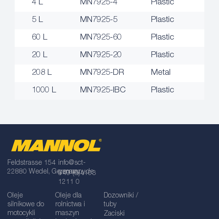
4 L
MN7925-4
Plastic
5 L
MN7925-5
Plastic
60 L
MN7925-60
Plastic
20 L
MN7925-20
Plastic
208 L
MN7925-DR
Metal
1000 L
MN7925-IBC
Plastic
Feldstrasse 154
info@sct-
22880 Wedel, Germany
germany.de
+49 (0)4103
1211 0
Oleje
Oleje dla
Dozowniki /
silnikowe do
rolnictwa i
tuby
motocykli
maszyn
Zaciski