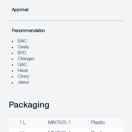
Approval
Recommendation
SAIC
Geely
BYD
Changan
GAC
Haval
Chery
Jetour
Packaging
1 L
MN7925-1
Plastic