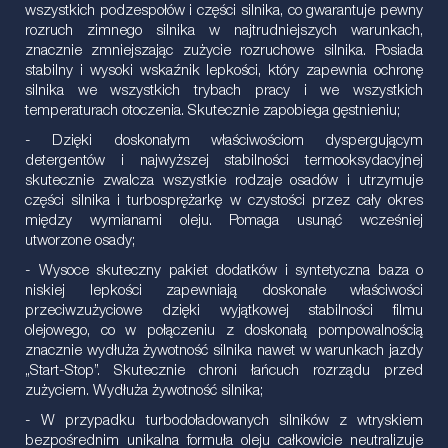
wszystkich podzespołów i części silnika, co gwarantuje pewny
rozruch zimnego silnika w najtrudniejszych warunkach,
znacznie zmniejszając zużycie rozruchowe silnika. Posiada
stabilny i wysoki wskaźnik lepkości, który zapewnia ochronę
silnika we wszystkich trybach pracy i we wszystkich
temperaturach otoczenia. Skutecznie zapobiega gęstnieniu;
- Dzięki doskonałym właściwościom dyspergującym
detergentów i najwyższej stabilności termooksydacyjnej
skutecznie zwalcza wszystkie rodzaje osadów i utrzymuje
części silnika i turbosprężarkę w czystości przez cały okres
między wymianami oleju. Pomaga usunąć wcześniej
utworzone osady;
- Wysoce skuteczny pakiet dodatków i syntetyczna baza o
niskiej lepkości zapewniają doskonałe właściwości
przeciwzużyciowe dzięki wyjątkowej stabilności filmu
olejowego, co w połączeniu z doskonałą pompowalnością
znacznie wydłuża żywotność silnika nawet w warunkach jazdy
„Start-Stop”. Skutecznie chroni łańcuch rozrządu przed
zużyciem. Wydłuża żywotność silnika;
- W przypadku turbodoładowanych silników z wtryskiem
bezpośrednim unikalna formuła oleju całkowicie neutralizuje