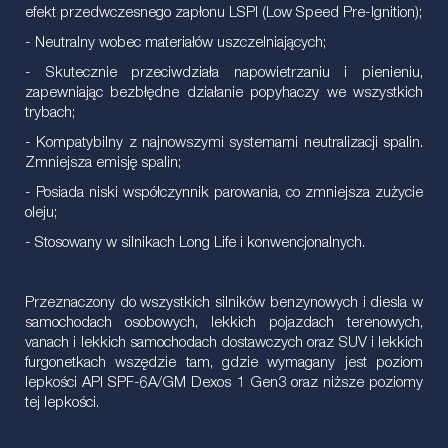
efekt przedwczesnego zapłonu LSPI (Low Speed Pre-Ignition);
- Neutralny wobec materiałów uszczelniających;
- Skutecznie przeciwdziała napowietrzaniu i pienieniu,
zapewniając bezbłędne działanie popyhaczy we wszystkich
trybach;
- Kompatybilny z najnowszymi systemami neutralizacji spalin.
Zmniejsza emisję spalin;
- Posiada niski współczynnik parowania, co zmniejsza zużycie
oleju;
- Stosowany w silnikach Long Life i konwencjonalnych.
Przeznaczony do wszystkich silników benzynowych i diesla w
samochodach osobowych, lekkich pojazdach terenowych,
vanach i lekkich samochodach dostawczych oraz SUV i lekkich
furgonetkach wszędzie tam, gdzie wymagany jest poziom
lepkości API SPF-6A/GM Dexos 1 Gen3 oraz niższe poziomy
tej lepkości.