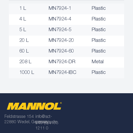
1 L
MN7924-1
Plastic
4 L
MN7924-4
Plastic
5 L
MN7924-5
Plastic
20 L
MN7924-20
Plastic
60 L
MN7924-60
Plastic
208 L
MN7924-DR
Metal
1000 L
MN7924-IBC
Plastic
Feldstrasse 154
info@sct-
22880 Wedel, Germany
germany.de
+49 (0)4103
1211 0