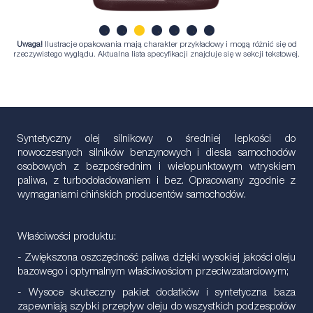
Uwaga!
Ilustracje opakowania mają charakter przykładowy i mogą różnić się od
1
2
3
4
5
6
7
rzeczywistego wyglądu. Aktualna lista specyfikacji znajduje się w sekcji tekstowej.
Syntetyczny olej silnikowy o średniej lepkości do
nowoczesnych silników benzynowych i diesla samochodów
osobowych z bezpośrednim i wielopunktowym wtryskiem
paliwa, z turbodoładowaniem i bez. Opracowany zgodnie z
wymaganiami chińskich producentów samochodów.
Właściwości produktu:
- Zwiększona oszczędność paliwa dzięki wysokiej jakości oleju
bazowego i optymalnym właściwościom przeciwzatarciowym;
- Wysoce skuteczny pakiet dodatków i syntetyczna baza
zapewniają szybki przepływ oleju do wszystkich podzespołów