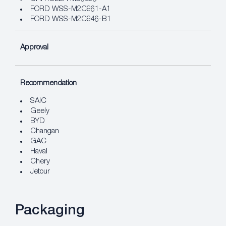
FORD WSS-M2C961-A1
FORD WSS-M2C946-B1
Approval
Recommendation
SAIC
Geely
BYD
Changan
GAC
Haval
Chery
Jetour
Packaging