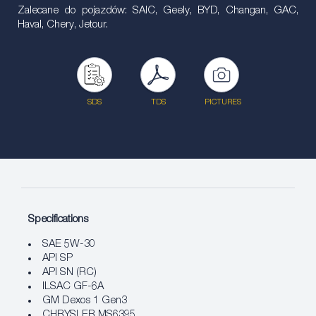
Zalecane do pojazdów: SAIC, Geely, BYD, Changan, GAC,
Haval, Chery, Jetour.
SDS
TDS
PICTURES
Specifications
SAE 5W-30
API SP
API SN (RC)
ILSAC GF-6A
GM Dexos 1 Gen3
CHRYSLER MS6395