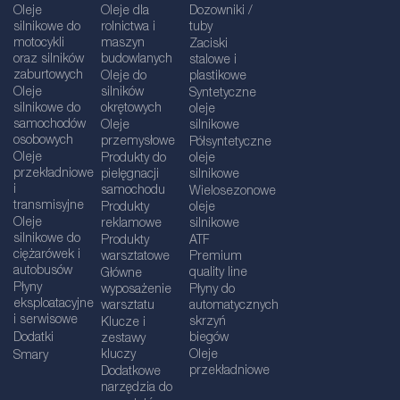
Oleje
Oleje dla
Dozowniki /
silnikowe do
rolnictwa i
tuby
motocykli
maszyn
Zaciski
oraz silników
budowlanych
stalowe i
zaburtowych
Oleje do
plastikowe
Oleje
silników
Syntetyczne
silnikowe do
okrętowych
oleje
samochodów
Oleje
silnikowe
osobowych
przemysłowe
Półsyntetyczne
Oleje
Produkty do
oleje
przekładniowe
pielęgnacji
silnikowe
i
samochodu
Wielosezonowe
transmisyjne
Produkty
oleje
Oleje
reklamowe
silnikowe
silnikowe do
Produkty
ATF
ciężarówek i
warsztatowe
Premium
autobusów
quality line
Główne
Płyny
wyposażenie
Płyny do
eksploatacyjne
warsztatu
automatycznych
i serwisowe
skrzyń
Klucze i
Dodatki
biegów
zestawy
kluczy
Oleje
Smary
przekładniowe
Dodatkowe
narzędzia do