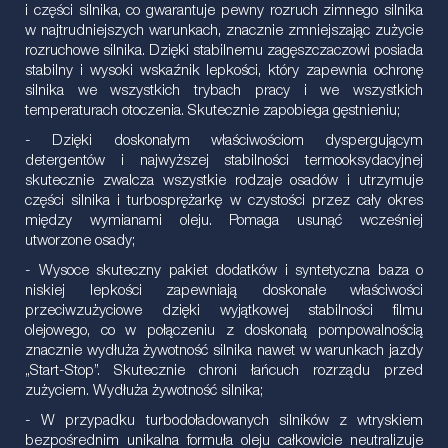
i części silnika, co gwarantuje pewny rozruch zimnego silnika
w najtrudniejszych warunkach, znacznie zmniejszając zużycie
rozruchowe silnika. Dzięki stabilnemu zagęszczaczowi posiada
stabilny i wysoki wskaźnik lepkości, który zapewnia ochronę
silnika we wszystkich trybach pracy i we wszystkich
temperaturach otoczenia. Skutecznie zapobiega gęstnieniu;
- Dzięki doskonałym właściwościom dyspergującym
detergentów i najwyższej stabilności termooksydacyjnej
skutecznie zwalcza wszystkie rodzaje osadów i utrzymuje
części silnika i turbosprężarkę w czystości przez cały okres
między wymianami oleju. Pomaga usunąć wcześniej
utworzone osady;
- Wysoce skuteczny pakiet dodatków i syntetyczna baza o
niskiej lepkości zapewniają doskonałe właściwości
przeciwzużyciowe dzięki wyjątkowej stabilności filmu
olejowego, co w połączeniu z doskonałą pompowalnością
znacznie wydłuża żywotność silnika nawet w warunkach jazdy
„Start-Stop”. Skutecznie chroni łańcuch rozrządu przed
zużyciem. Wydłuża żywotność silnika;
- W przypadku turbodoładowanych silników z wtryskiem
bezpośrednim unikalna formuła oleju całkowicie neutralizuje