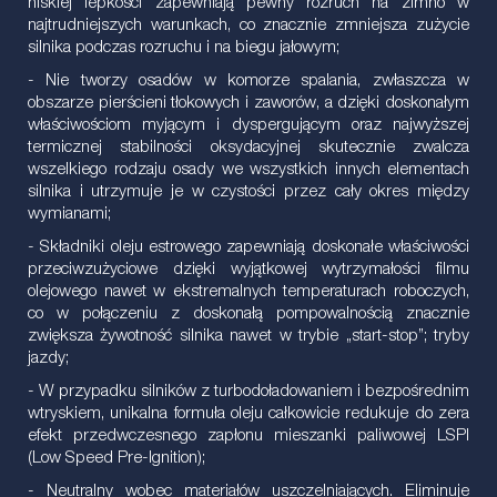
niskiej lepkości zapewniają pewny rozruch na zimno w
najtrudniejszych warunkach, co znacznie zmniejsza zużycie
silnika podczas rozruchu i na biegu jałowym;
- Nie tworzy osadów w komorze spalania, zwłaszcza w
obszarze pierścieni tłokowych i zaworów, a dzięki doskonałym
właściwościom myjącym i dyspergującym oraz najwyższej
termicznej stabilności oksydacyjnej skutecznie zwalcza
wszelkiego rodzaju osady we wszystkich innych elementach
silnika i utrzymuje je w czystości przez cały okres między
wymianami;
- Składniki oleju estrowego zapewniają doskonałe właściwości
przeciwzużyciowe dzięki wyjątkowej wytrzymałości filmu
olejowego nawet w ekstremalnych temperaturach roboczych,
co w połączeniu z doskonałą pompowalnością znacznie
zwiększa żywotność silnika nawet w trybie „start-stop”; tryby
jazdy;
- W przypadku silników z turbodoładowaniem i bezpośrednim
wtryskiem, unikalna formuła oleju całkowicie redukuje do zera
efekt przedwczesnego zapłonu mieszanki paliwowej LSPI
(Low Speed ​​Pre-Ignition);
- Neutralny wobec materiałów uszczelniających. Eliminuje