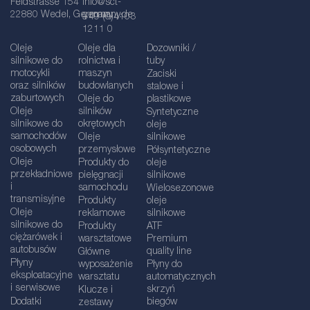
Feldstrasse 154
info@sct-
22880 Wedel, Germany
germany.de
+49 (0)4103
1211 0
Oleje
Oleje dla
Dozowniki /
silnikowe do
rolnictwa i
tuby
motocykli
maszyn
Zaciski
oraz silników
budowlanych
stalowe i
zaburtowych
Oleje do
plastikowe
Oleje
silników
Syntetyczne
silnikowe do
okrętowych
oleje
samochodów
Oleje
silnikowe
osobowych
przemysłowe
Półsyntetyczne
Oleje
Produkty do
oleje
przekładniowe
pielęgnacji
silnikowe
i
samochodu
Wielosezonowe
transmisyjne
Produkty
oleje
Oleje
reklamowe
silnikowe
silnikowe do
Produkty
ATF
ciężarówek i
warsztatowe
Premium
autobusów
quality line
Główne
Płyny
wyposażenie
Płyny do
eksploatacyjne
warsztatu
automatycznych
i serwisowe
skrzyń
Klucze i
Dodatki
biegów
zestawy