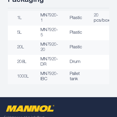
Packaging
MN7920-
20
1L
Plastic
1
pcs/box
MN7920-
5L
Plastic
5
MN7920-
20L
Plastic
20
MN7920-
208L
Drum
DR
MN7920-
Pallet
1000L
IBC
tank