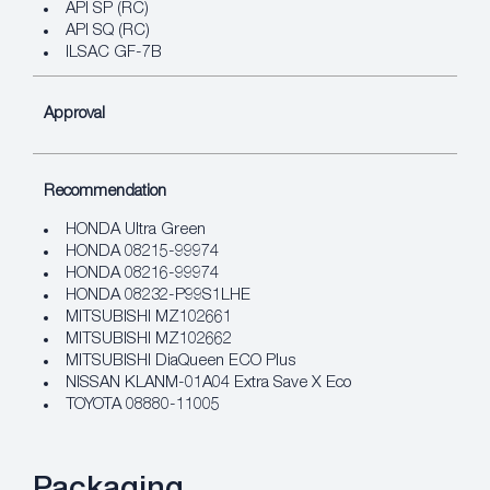
API SP (RC)
API SQ (RC)
ILSAC GF-7B
Approval
Recommendation
HONDA Ultra Green
HONDA 08215-99974
HONDA 08216-99974
HONDA 08232-P99S1LHE
MITSUBISHI MZ102661
MITSUBISHI MZ102662
MITSUBISHI DiaQueen ECO Plus
NISSAN KLANM-01A04 Extra Save X Eco
TOYOTA 08880-11005