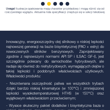
Uwaga!
Ilustracje opakowania mają charakter przykładowy i mogą różnić się od
1
2
3
4
5
rzeczywistego wyglądu. Aktualna lista specyfikacji znajduje się w sekcji tekstowej.
Innowacyjny, energooszczędny olej silnikowy o niskiej lepkości
najnowszej generacji na bazie bisyntetycznej (PAO + estry) do
nowoczesnych silników benzynowych. Zaprojektowany
zgodnie z najnowszymi normami API SP i ILSAC GF-6, jest
szczególnie polecany do samochodów hybrydowych, ale
nadaje się również do niehybrydowych, wymagających olejów o
takiej lepkości i podobnych właściwościach użytkowych.
Właściwości produktu:
- Niezrównana oszczędność paliwa we wszystkich trybach
dzięki bardzo niskiej kinematyce (w 100°C) i zmniejszonej
lepkości wysokotemperaturowej HTHS (w 150°C) oraz
wyjątkowym właściwościom przeciwciernym;
- Wysoce skuteczny pakiet dodatków i bisyntetyczna baza o