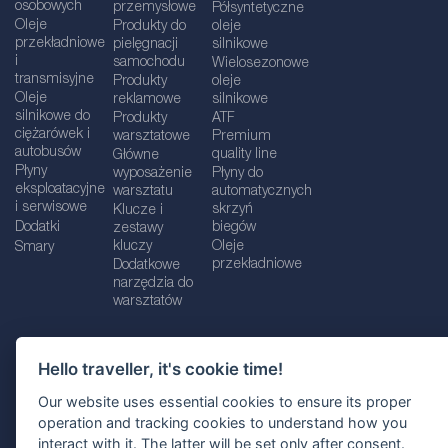
osobowych
przemysłowe
Półsyntetyczne
Oleje
Produkty do
oleje
przekładniowe
pielęgnacji
silnikowe
i
samochodu
Wielosezonowe
transmisyjne
Produkty
oleje
Oleje
reklamowe
silnikowe
silnikowe do
Produkty
ATF
ciężarówek i
warsztatowe
Premium
autobusów
quality line
Główne
Płyny
wyposażenie
Płyny do
eksploatacyjne
warsztatu
automatycznych
i serwisowe
skrzyń
Klucze i
Dodatki
biegów
zestawy
kluczy
Oleje
Smary
przekładniowe
Dodatkowe
narzędzia do
warsztatów
Hello traveller, it's cookie time!
Dane firmy
Informacje prawne
Our website uses essential cookies to ensure its proper
Polityka prywatnośc
i
Polityka Cookie
operation and tracking cookies to understand how you
interact with it. The latter will be set only after consent.