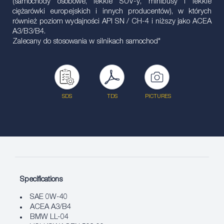
(samochody osobowe, lekkie SUV-y, minibusy i lekkie
ciężarówki europejskich i innych producentów), w których
również poziom wydajności API SN / CH-4 i niższy jako ACEA
A3/B3/B4.
Zalecany do stosowania w silnikach samochod"
SDS
TDS
PICTURES
Specifications
SAE 0W-40
ACEA A3/B4
BMW LL-04