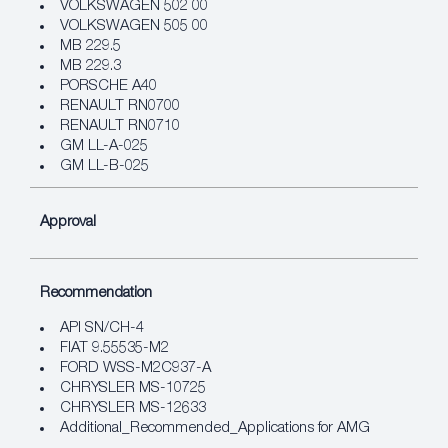
VOLKSWAGEN 502 00
VOLKSWAGEN 505 00
MB 229.5
MB 229.3
PORSCHE A40
RENAULT RN0700
RENAULT RN0710
GM LL-A-025
GM LL-B-025
Approval
Recommendation
API SN/CH-4
FIAT 9.55535-M2
FORD WSS-M2C937-A
CHRYSLER MS-10725
CHRYSLER MS-12633
Additional_Recommended_Applications for AMG