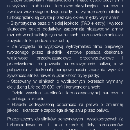
- Dzięki doskonałym właściwościom myjąco-dyspergacyjnym i
najwyższej stabilności termiczno-oksydacyjnej skutecznie
zwalcza wszelkiego rodzaju osady i utrzymuje części silnika i
turbosprężarki są czyste przez cały okres między wymianami;
- Bisyntetyczna baza o niskiej lepkości (PAO + estry) i wysoce
skuteczny pakiet dodatków zapewniają niezawodny zimny
rozruch w najtrudniejszych warunkach, co znacznie zmniejsza
zużycie silnika podczas rozruchu;
- Ze względu na wyjątkową wytrzymałość filmu olejowego
tworzonego przez składniki estrowe, posiada doskonałe
właściwości przeciwzatarciowe, przeciwzużyciowe i
przeciwcierne, co pozwala na oszczędność paliwa, a w
połączeniu z doskonałą pompowalnością znacznie wydłuża
żywotność silnika nawet w „start-stop” tryby jazdy;
- Stosowany w silnikach o wydłużonych okresach wymiany
oleju (Long Life do 30 000 km) i konwencjonalnych;
- Dzięki wysokiej stabilności termooksydacyjnej skutecznie
zapobiega starzeniu;
- Posiada podwyższoną odporność na paliwo o zmiennej
jakości i skutecznie zapobiega skraplaniu przez paliwo.
Przeznaczony do silników benzynowych i wysokoprężnych (z
turbodoładowaniem i bez) szerokiej floty samochodów