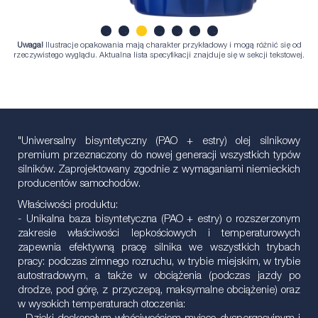
Uwaga!
Ilustracje opakowania mają charakter przykładowy i mogą różnić się od
1
2
3
4
5
6
7
rzeczywistego wyglądu. Aktualna lista specyfikacji znajduje się w sekcji tekstowej.
"Uniwersalny bisyntetyczny (PAO + estry) olej silnikowy
premium przeznaczony do nowej generacji wszystkich typów
silników. Zaprojektowany zgodnie z wymaganiami niemieckich
producentów samochodów.
Właściwości produktu:
- Unikalna baza bisyntetyczna (PAO + estry) o rozszerzonym
zakresie właściwości lepkościowych i temperaturowych
zapewnia efektywną pracę silnika we wszystkich trybach
pracy: podczas zimnego rozruchu, w trybie miejskim, w trybie
autostradowym, a także w obciążenia (podczas jazdy po
drodze, pod górę, z przyczepą, maksymalne obciążenie) oraz
w wysokich temperaturach otoczenia: