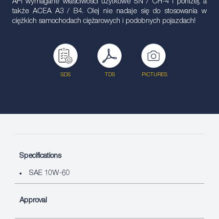
API wymagane właściwości użytkowe SN / CH-4 i poniżej, a
także ACEA A3 / B4. Olej nie nadaje się do stosowania w
ciężkich samochodach ciężarowych i podobnych pojazdach!
SDS
TDS
PICTURES
Specifications
SAE 10W-60
Approval