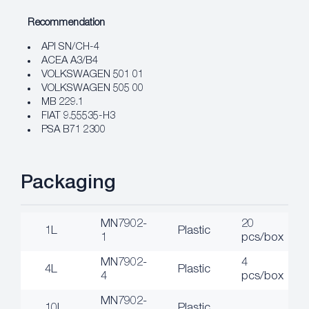
Recommendation
API SN/CH-4
ACEA A3/B4
VOLKSWAGEN 501 01
VOLKSWAGEN 505 00
MB 229.1
FIAT 9.55535-H3
PSA B71 2300
Packaging
MN7902-
20
1L
Plastic
1
pcs/box
MN7902-
4
4L
Plastic
4
pcs/box
MN7902-
10L
Plastic