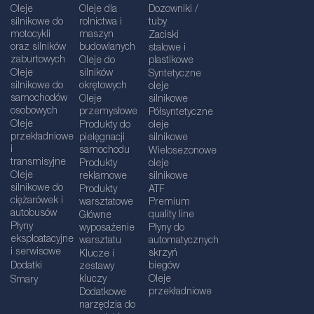
Oleje
Oleje dla
Dozowniki /
silnikowe do
rolnictwa i
tuby
motocykli
maszyn
Zaciski
oraz silników
budowlanych
stalowe i
zaburtowych
Oleje do
plastikowe
Oleje
silników
Syntetyczne
silnikowe do
okrętowych
oleje
samochodów
Oleje
silnikowe
osobowych
przemysłowe
Półsyntetyczne
Oleje
Produkty do
oleje
przekładniowe
pielęgnacji
silnikowe
i
samochodu
Wielosezonowe
transmisyjne
Produkty
oleje
Oleje
reklamowe
silnikowe
silnikowe do
Produkty
ATF
ciężarówek i
warsztatowe
Premium
autobusów
quality line
Główne
Płyny
wyposażenie
Płyny do
eksploatacyjne
warsztatu
automatycznych
i serwisowe
skrzyń
Klucze i
Dodatki
biegów
zestawy
kluczy
Oleje
Smary
przekładniowe
Dodatkowe
narzędzia do