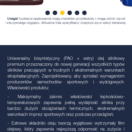
Uwaga!
Ilustracje opakowania mają charakter przykładowy i mogą różnić się od
1
2
3
4
5
6
rzeczywistego wyglądu. Aktualna lista specyfikacji znajduje się w sekcji tekstowej.
Uniwersalny bisyntetyczny (PAO + estry) olej silnikowy
premium przeznaczony do nowej generacji wszystkich typów
silników pracujących w trudnych i ekstremalnych warunkach
eksploatacyjnych. Zaprojektowany, aby sprostać wymaganiom
producentów samochodów sportowych i wyścigowych.
Właściwości produktu:
- Maksymalny zakres właściwości lepkościowo-
temperaturowych zapewnia pełną wydajność silnika przy
bardzo dużych obciążeniach termicznych, ekstremalnych
warunkach imprez sportowych oraz podczas przeciążeń;
- Estrowe składniki oleju tworzą wyjątkowo wytrzymały film
olejowy, który zapewnia najwyższą odporność na zużycie i