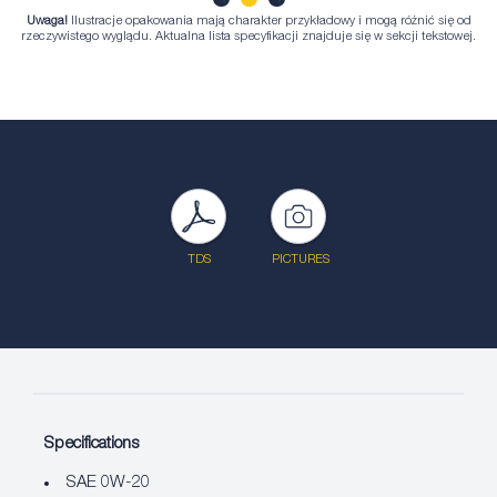
Uwaga!
Ilustracje opakowania mają charakter przykładowy i mogą różnić się od
1
2
3
rzeczywistego wyglądu. Aktualna lista specyfikacji znajduje się w sekcji tekstowej.
TDS
PICTURES
Specifications
SAE 0W-20