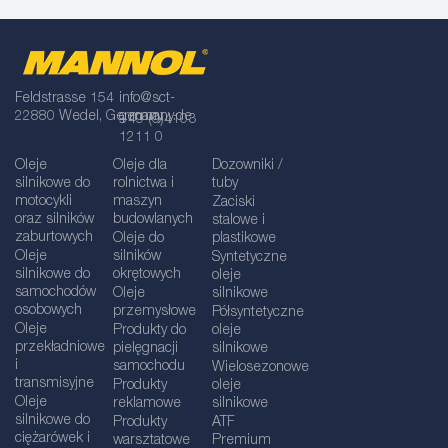
Feldstrasse 154
info@sct-
22880 Wedel, Germany
germany.de
+49 (0)4103
1211 0
Oleje
Oleje dla
Dozowniki /
silnikowe do
rolnictwa i
tuby
motocykli
maszyn
Zaciski
oraz silników
budowlanych
stalowe i
zaburtowych
Oleje do
plastikowe
Oleje
silników
Syntetyczne
silnikowe do
okrętowych
oleje
samochodów
Oleje
silnikowe
osobowych
przemysłowe
Półsyntetyczne
Oleje
Produkty do
oleje
przekładniowe
pielęgnacji
silnikowe
i
samochodu
Wielosezonowe
transmisyjne
Produkty
oleje
Oleje
reklamowe
silnikowe
silnikowe do
Produkty
ATF
ciężarówek i
warsztatowe
Premium