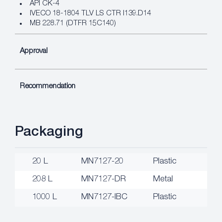
API CK-4
IVECO 18-1804 TLV LS CTR I139.D14
MB 228.71 (DTFR 15C140)
Approval
Recommendation
Packaging
20 L
MN7127-20
Plastic
208 L
MN7127-DR
Metal
1000 L
MN7127-IBC
Plastic