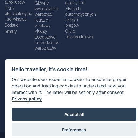
autobusów
quality line
Główne
Płyny
wyposażenie
Płyny do
eksploatacyjne
warsztatu
automatycznych
i serwisowe
skrzyń
Klucze i
Dodatki
biegów
zestawy
kluczy
Oleje
Smary
przekładniowe
Dodatkowe
narzędzia do
warsztatów
Hello traveller, it's cookie time!
Dane firmy
Informacje prawne
Our website uses essential cookies to ensure its proper
Polityka prywatnośc
i
Polityka Cookie
operation and tracking cookies to understand how you
interact with it. The latter will be set only after consent.
Wybór lokalizacji
Privacy policy
Accept all
Preferences