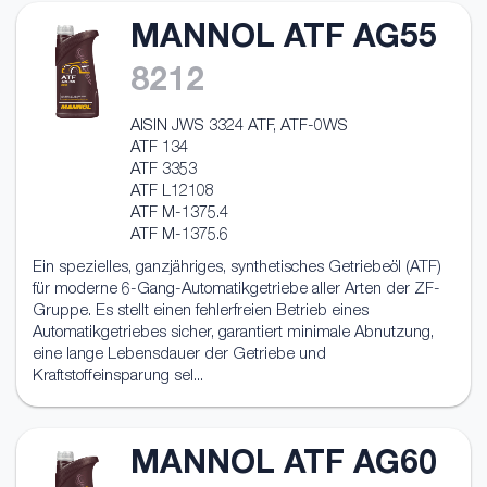
MANNOL ATF AG55
8212
AISIN JWS 3324 ATF, ATF‐0WS
ATF 134
ATF 3353
ATF L12108
ATF M‐1375.4
ATF M‐1375.6
Ein spezielles, ganzjähriges, synthetisches Getriebeöl (ATF)
für moderne 6-Gang-Automatikgetriebe aller Arten der ZF-
Gruppe. Es stellt einen fehlerfreien Betrieb eines
Automatikgetriebes sicher, garantiert minimale Abnutzung,
eine lange Lebensdauer der Getriebe und
Kraftstoffeinsparung sel...
MANNOL ATF AG60