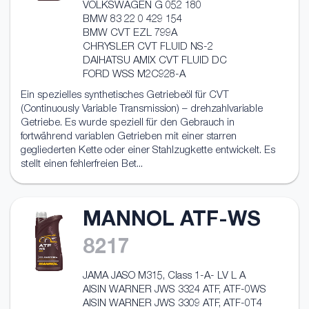
VOLKSWAGEN G 052 180
BMW 83 22 0 429 154
BMW CVT EZL 799A
CHRYSLER CVT FLUID NS-2
DAIHATSU AMIX CVT FLUID DC
FORD WSS M2C928-A
Ein spezielles synthetisches Getriebeöl für CVT
(Continuously Variable Transmission) – drehzahlvariable
Getriebe. Es wurde speziell für den Gebrauch in
fortwährend variablen Getrieben mit einer starren
gegliederten Kette oder einer Stahlzugkette entwickelt. Es
stellt einen fehlerfreien Bet...
MANNOL ATF-WS
8217
JAMA JASO M315, Class 1-A- LV L A
AISIN WARNER JWS 3324 ATF, ATF-0WS
AISIN WARNER JWS 3309 ATF, ATF-0T4