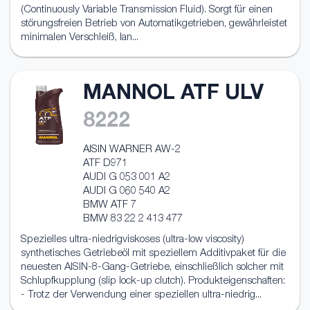
(Continuously Variable Transmission Fluid). Sorgt für einen
störungsfreien Betrieb von Automatikgetrieben, gewährleistet
minimalen Verschleiß, lan...
MANNOL ATF ULV
8222
AISIN WARNER AW-2
ATF D971
AUDI G 053 001 A2
AUDI G 060 540 A2
BMW ATF 7
BMW 83 22 2 413 477
Spezielles ultra-niedrigviskoses (ultra-low viscosity)
synthetisches Getriebeöl mit speziellem Additivpaket für die
neuesten AISIN-8-Gang-Getriebe, einschließlich solcher mit
Schlupfkupplung (slip lock-up clutch). Produkteigenschaften:
- Trotz der Verwendung einer speziellen ultra-niedrig...