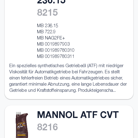
236.15
8215
MB 236.15
MB 722.9
MB NAG2FE+
MB 0019897903
MB 001989780310
MB 001989780311
Ein spezielles synthetisches Getriebeöl (ATF) mit niedriger
Viskosität für Automatikgetriebe bei Fahrzeugen. Es stellt
einen fehlerfreien Betrieb eines Automatikgetriebes sicher,
garantiert minimale Abnutzung, eine lange Lebensdauer der
Getriebe und Kraftstoffeinsparung. Produkteigenscha...
MANNOL ATF CVT
8216