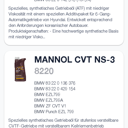
BMW 83 22 0 142 516 (1375.4)
Spezielles, synthetisches Getriebeöl (ATF) mit niedriger
Viskosität mit einem speziellen Additivpaket für 6-Gang-
Automatikgetriebe von Hyundai. Entwickelt entsprechend
den Anforderungen koreanischer Autobauer.
Produkteigenschaften: - Eine hochwertige synthetische Basis
mit niedriger Visko...
MANNOL CVT NS-3
8220
BMW 83 22 0 136 376
BMW 83 22 0 429 154
BMW EZL799
BMW EZL799A
BMW ZF CVT V1
BMW Punch EZL 799
Spezielles synthetisches Getriebeöl für stufenlos verstellbare
CVTF-Getriebe mit verstellbarem Keilriemenbetrieb