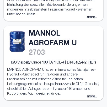
einem zinkfreien (aschearmen) Additikpaket für die beste
Einhaltung der speziellen Betriebsanforderungen von
modernen hitzebelasteten Prezisionshydrauliksystemen
unter hoher Belast...
more...
MANNOL
AGROFARM U
2703
ISO Viscosity Grade 100 | API GL-4 | DIN 51524-2 (HLP)
MANNOL AGROFARM U ist ein mineralisches Ganzjahres-
Hydraulik-Getriebeöl für Traktoren und andere
Landmaschinen mit erhöhter Viskosität und hohen
Leistungseigenschaften. Haupteinsatzzweck: Öl für Getriebe,
einschließlich Achsgetriebe mit „nassen“ Bremsen und
Kupplungen. Auch geeignet für de...
more...