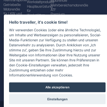
Kleintransporter
Motorenöle
Werkstattprodukte
Getriebeöle
Mehrbereichsmotorenöle
Hauptausrüstung
Motorenöle
ATF
für
für LKW und
Premium
Werkstätten
Busse
quality line
Schraubenschlüssel
Hello traveller, it's cookie time!
Betriebs-
Öle für
und
und
Automatikgetriebe
Schraubenschlüsselsätze
Wir verwenden Cookies (oder eine ähnliche Technologie),
Serviceflüssigkeiten
Getriebeöle
Zusätzliche
um Inhalte und Werbeanzeigen zu personalisieren, Social-
Additive
Werkzeuge
Media-Funktionen zur Verfügung zu stellen und unseren
Fette
für
Datenverkehr zu analysieren. Durch Anklicken von „Ich
Werkstätten
stimme zu“, geben Sie Ihre Zustimmung hierzu und zur
Weitergabe von Informationen über Ihre Nutzung unserer
Site mit unseren Partnern. Sie können Ihre Präferenzen in
den Cookie-Einstellungen verwalten, jederzeit Ihre
Impressum
AGB
Zustimmung entziehen oder mehr
Datenschutzbestimmungen
Standortauswahl
InformationenVerwendung von Cookies.
Alle akzeptieren
Einstellungen