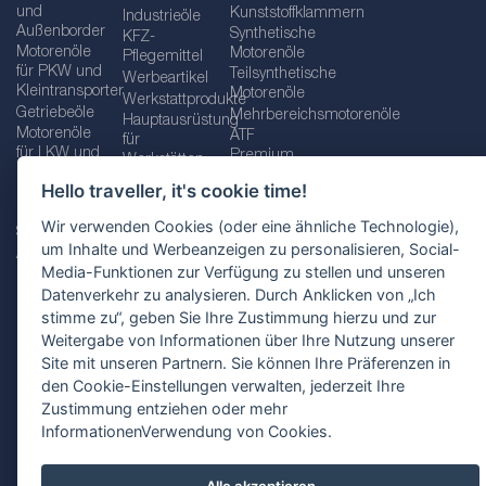
und
Kunststoffklammern
Industrieöle
Außenborder
Synthetische
KFZ-
Motorenöle
Motorenöle
Pflegemittel
für PKW und
Teilsynthetische
Werbeartikel
Kleintransporter
Motorenöle
Werkstattprodukte
Getriebeöle
Mehrbereichsmotorenöle
Hauptausrüstung
Motorenöle
ATF
für
für LKW und
Premium
Werkstätten
Busse
quality line
Schraubenschlüssel
Hello traveller, it's cookie time!
Betriebs-
Öle für
und
und
Automatikgetriebe
Schraubenschlüsselsätze
Wir verwenden Cookies (oder eine ähnliche Technologie),
Serviceflüssigkeiten
Getriebeöle
Zusätzliche
um Inhalte und Werbeanzeigen zu personalisieren, Social-
Additive
Werkzeuge
Media-Funktionen zur Verfügung zu stellen und unseren
Fette
für
Datenverkehr zu analysieren. Durch Anklicken von „Ich
Werkstätten
stimme zu“, geben Sie Ihre Zustimmung hierzu und zur
Weitergabe von Informationen über Ihre Nutzung unserer
Site mit unseren Partnern. Sie können Ihre Präferenzen in
den Cookie-Einstellungen verwalten, jederzeit Ihre
Impressum
AGB
Zustimmung entziehen oder mehr
Datenschutzbestimmungen
Standortauswahl
InformationenVerwendung von Cookies.