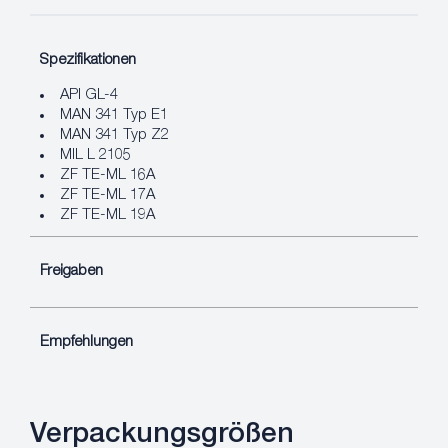
Spezifikationen
API GL-4
MAN 341 Typ E1
MAN 341 Typ Z2
MIL L 2105
ZF TE-ML 16A
ZF TE-ML 17A
ZF TE-ML 19A
Freigaben
Empfehlungen
Verpackungsgrößen