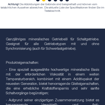
Achtung!
Die Abbildungen der Gebinde sind beispielhaft und können vom
1
2
3
4
5
6
tatsächlichen Aussehen abweichen. Die aktuelle Liste der Spezifikationen finden Sie im
Textabschnitt.
Ganzjähriges mineralisches Getriebeöl für Schaltgetriebe.
Geeignet für alle Getriebetypen mit und ohne
Synchronisierung (auch für Schwerlastgetriebe).
Produkteigenschaften:
- Eine speziell ausgewählte hochwertige mineralische Basis
mit der erforderlichen Viskosität in einem weiten
Temperaturbereich, kombiniert mit einem Additivpaket der
neuesten Generation, bietet hervorragende Gleiteigenschaften,
die eine erhebliche Kraftstoffersparnis und sehr sanfte
Schaltvorgänge begünstigen;
- Aufgrund seiner einzigartigen Zusammensetzung bietet es