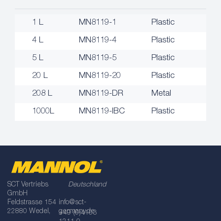
1 L
MN8119-1
Plastic
4 L
MN8119-4
Plastic
5 L
MN8119-5
Plastic
20 L
MN8119-20
Plastic
208 L
MN8119-DR
Metal
1000L
MN8119-IBC
Plastic
SCT Vertriebs
Deutschland
GmbH
Feldstrasse 154
info@sct-
22880 Wedel,
germany.de
+49 (0)4103