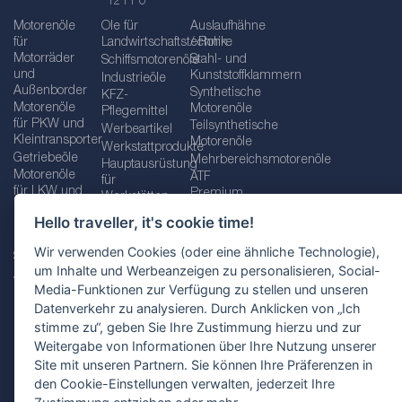
1211 0
Motorenöle
Öle für
Auslaufhähne
für
Landwirtschaftstechnik
/ Rohre
Motorräder
Stahl- und
Schiffsmotorenöle
und
Kunststoffklammern
Industrieöle
Außenborder
Synthetische
KFZ-
Motorenöle
Motorenöle
Pflegemittel
für PKW und
Teilsynthetische
Werbeartikel
Kleintransporter
Motorenöle
Werkstattprodukte
Getriebeöle
Mehrbereichsmotorenöle
Hauptausrüstung
Motorenöle
ATF
für
für LKW und
Premium
Werkstätten
Busse
quality line
Schraubenschlüssel
Hello traveller, it's cookie time!
Betriebs-
Öle für
und
und
Automatikgetriebe
Schraubenschlüsselsätze
Wir verwenden Cookies (oder eine ähnliche Technologie),
Serviceflüssigkeiten
Getriebeöle
Zusätzliche
um Inhalte und Werbeanzeigen zu personalisieren, Social-
Additive
Werkzeuge
Media-Funktionen zur Verfügung zu stellen und unseren
Fette
für
Datenverkehr zu analysieren. Durch Anklicken von „Ich
Werkstätten
stimme zu“, geben Sie Ihre Zustimmung hierzu und zur
Weitergabe von Informationen über Ihre Nutzung unserer
Site mit unseren Partnern. Sie können Ihre Präferenzen in
den Cookie-Einstellungen verwalten, jederzeit Ihre
Impressum
AGB