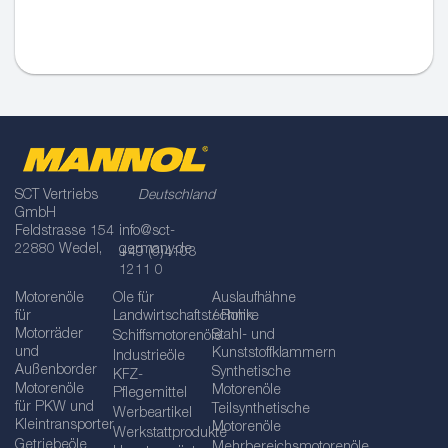
SCT Vertriebs
Deutschland
GmbH
Feldstrasse 154
info@sct-
22880 Wedel,
germany.de
+49 (0)4103
1211 0
Motorenöle
Öle für
Auslaufhähne
für
Landwirtschaftstechnik
/ Rohre
Motorräder
Stahl- und
Schiffsmotorenöle
und
Kunststoffklammern
Industrieöle
Außenborder
Synthetische
KFZ-
Motorenöle
Motorenöle
Pflegemittel
für PKW und
Teilsynthetische
Werbeartikel
Kleintransporter
Motorenöle
Werkstattprodukte
Getriebeöle
Mehrbereichsmotorenöle