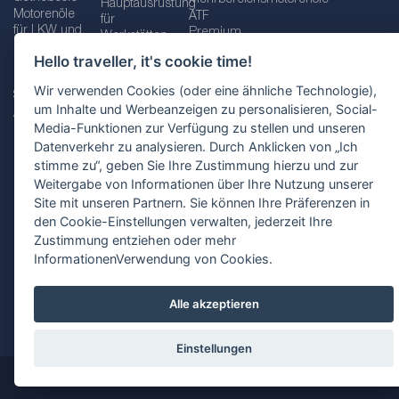
Hauptausrüstung
Motorenöle
ATF
für
für LKW und
Premium
Werkstätten
Busse
quality line
Schraubenschlüssel
Hello traveller, it's cookie time!
Betriebs-
Öle für
und
und
Automatikgetriebe
Schraubenschlüsselsätze
Wir verwenden Cookies (oder eine ähnliche Technologie),
Serviceflüssigkeiten
Getriebeöle
Zusätzliche
um Inhalte und Werbeanzeigen zu personalisieren, Social-
Additive
Werkzeuge
Media-Funktionen zur Verfügung zu stellen und unseren
Fette
für
Datenverkehr zu analysieren. Durch Anklicken von „Ich
Werkstätten
stimme zu“, geben Sie Ihre Zustimmung hierzu und zur
Weitergabe von Informationen über Ihre Nutzung unserer
Site mit unseren Partnern. Sie können Ihre Präferenzen in
den Cookie-Einstellungen verwalten, jederzeit Ihre
Impressum
AGB
Zustimmung entziehen oder mehr
Datenschutzbestimmungen
Standortauswahl
InformationenVerwendung von Cookies.
Alle akzeptieren
Einstellungen
@ 2026
SCT-Vertriebs GmbH