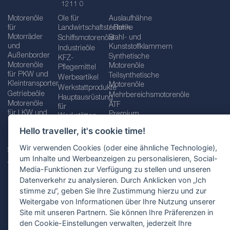
1211 0
Motorenöle
Öle für
Auslaufhähne
für
Landwirtschaftstechnik
/ Rohre
Motorräder
Stahl- und
Schiffsmotorenöle
und
Kunststoffklammern
Industrieöle
Außenborder
Synthetische
KFZ-
Motorenöle
Motorenöle
Pflegemittel
für PKW und
Teilsynthetische
Werbeartikel
Kleintransporter
Motorenöle
Werkstattprodukte
Getriebeöle
Mehrbereichsmotorenöle
Hauptausrüstung
Motorenöle
ATF
für
für LKW und
Premium
Werkstätten
Busse
quality line
Schraubenschlüssel
Hello traveller, it's cookie time!
Betriebs-
Öle für
und
und
Automatikgetriebe
Schraubenschlüsselsätze
Wir verwenden Cookies (oder eine ähnliche Technologie),
Serviceflüssigkeiten
Getriebeöle
Zusätzliche
um Inhalte und Werbeanzeigen zu personalisieren, Social-
Additive
Werkzeuge
Media-Funktionen zur Verfügung zu stellen und unseren
Fette
für
Datenverkehr zu analysieren. Durch Anklicken von „Ich
Werkstätten
stimme zu“, geben Sie Ihre Zustimmung hierzu und zur
Weitergabe von Informationen über Ihre Nutzung unserer
Site mit unseren Partnern. Sie können Ihre Präferenzen in
den Cookie-Einstellungen verwalten, jederzeit Ihre
Impressum
AGB