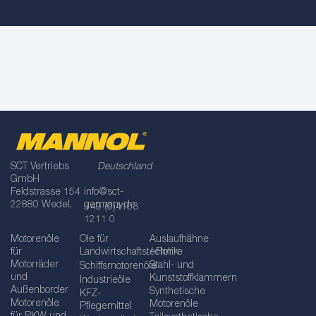
SCT Vertriebs
Deutschland
GmbH
Feldstrasse 154
info@sct-
22880 Wedel,
germany.de
+49 (0)4103
1211 0
Motorenöle
Öle für
Auslaufhähne
für
Landwirtschaftstechnik
/ Rohre
Motorräder
Stahl- und
Schiffsmotorenöle
und
Kunststoffklammern
Industrieöle
Außenborder
Synthetische
KFZ-
Motorenöle
Motorenöle
Pflegemittel