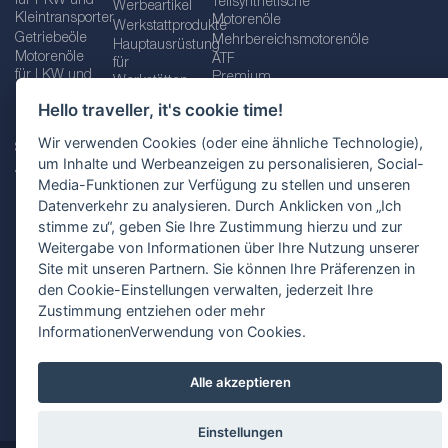
für PKW und
Teilsynthetische
Werbeartikel
Kleintransporter
Motorenöle
Werkstattprodukte
Getriebeöle
Mehrbereichsmotorenöle
Hauptausrüstung
Motorenöle
ATF
für
für LKW und
Premium
Werkstätten
Busse
quality line
Schraubenschlüssel
Hello traveller, it's cookie time!
Betriebs-
Öle für
und
und
Automatikgetriebe
Schraubenschlüsselsätze
Wir verwenden Cookies (oder eine ähnliche Technologie),
Serviceflüssigkeiten
Getriebeöle
Zusätzliche
um Inhalte und Werbeanzeigen zu personalisieren, Social-
Additive
Werkzeuge
Media-Funktionen zur Verfügung zu stellen und unseren
Fette
für
Datenverkehr zu analysieren. Durch Anklicken von „Ich
Werkstätten
stimme zu“, geben Sie Ihre Zustimmung hierzu und zur
Weitergabe von Informationen über Ihre Nutzung unserer
Site mit unseren Partnern. Sie können Ihre Präferenzen in
den Cookie-Einstellungen verwalten, jederzeit Ihre
Impressum
AGB
Zustimmung entziehen oder mehr
Datenschutzbestimmungen
Standortauswahl
InformationenVerwendung von Cookies.
Alle akzeptieren
Einstellungen