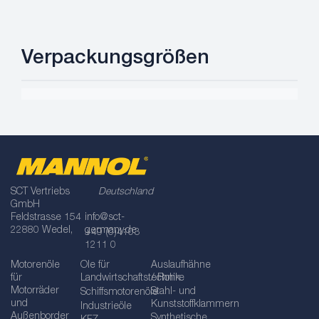
Verpackungsgrößen
SCT Vertriebs
Deutschland
GmbH
Feldstrasse 154
info@sct-
22880 Wedel,
germany.de
+49 (0)4103
1211 0
Motorenöle
Öle für
Auslaufhähne
für
Landwirtschaftstechnik
/ Rohre
Motorräder
Stahl- und
Schiffsmotorenöle
und
Kunststoffklammern
Industrieöle
Außenborder
Synthetische