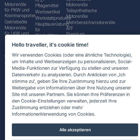
KFZ-
Motorenöle
Motorenöle
Pflegemittel
für PKW und
Teilsynthetische
Werbeartikel
Kleintransporter
Motorenöle
Werkstattprodukte
Getriebeöle
Mehrbereichsmotorenöle
Hauptausrüstung
Motorenöle
ATF
für
für LKW und
Premium
Werkstätten
Busse
quality line
Schraubenschlüssel
Hello traveller, it's cookie time!
Betriebs-
Öle für
und
und
Automatikgetriebe
Schraubenschlüsselsätze
Wir verwenden Cookies (oder eine ähnliche Technologie),
Serviceflüssigkeiten
Getriebeöle
Zusätzliche
um Inhalte und Werbeanzeigen zu personalisieren, Social-
Additive
Werkzeuge
Media-Funktionen zur Verfügung zu stellen und unseren
Fette
für
Datenverkehr zu analysieren. Durch Anklicken von „Ich
Werkstätten
stimme zu“, geben Sie Ihre Zustimmung hierzu und zur
Weitergabe von Informationen über Ihre Nutzung unserer
Site mit unseren Partnern. Sie können Ihre Präferenzen in
den Cookie-Einstellungen verwalten, jederzeit Ihre
Impressum
AGB
Zustimmung entziehen oder mehr
Datenschutzbestimmungen
Standortauswahl
InformationenVerwendung von Cookies.
Alle akzeptieren