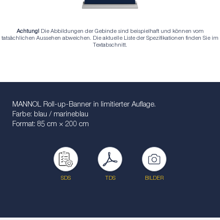
Achtung!
Die Abbildungen der Gebinde sind beispielhaft und können vom
tatsächlichen Aussehen abweichen. Die aktuelle Liste der Spezifikationen finden Sie im
Textabschnitt.
MANNOL Roll-up-Banner in limitierter Auflage.
Farbe: blau / marineblau
Format: 85 cm × 200 cm
SDS
TDS
BILDER