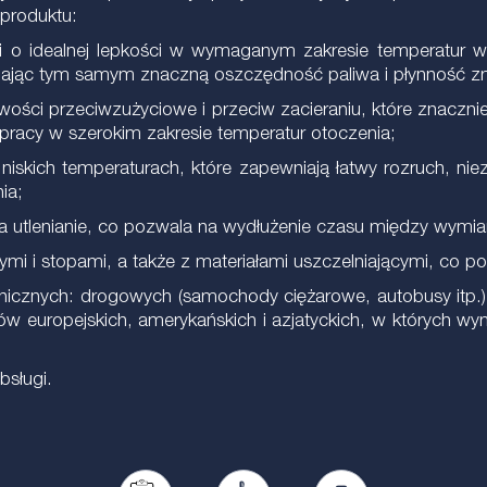
 produktu:
ości o idealnej lepkości w wymaganym zakresie temperatur 
iając tym samym znaczną oszczędność paliwa i płynność z
iwości przeciwzużyciowe i przeciw zacieraniu, które znaczn
 pracy w szerokim zakresie temperatur otoczenia;
iskich temperaturach, które zapewniają łatwy rozruch, ni
ia;
a utlenianie, co pozwala na wydłużenie czasu między wymian
ymi i stopami, a także z materiałami uszczelniającymi, co 
nicznych: drogowych (samochody ciężarowe, autobusy itp.),
europejskich, amerykańskich i azjatyckich, w których wym
bsługi.