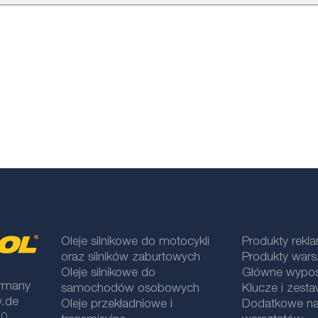
Oleje silnikowe do motocykli
Produkty rek
oraz silników zaburtowych
Produkty war
Oleje silnikowe do
Główne wypos
rmany
samochodów osobowych
Klucze i zesta
y.de
Oleje przekładniowe i
Dodatkowe na