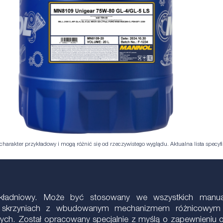
harakter przykładowy i mogą różnić się od rzeczywistego wyglądu. Aktualna lista specyfik
rzekładniowy. Może być stosowany we wszystkich manu
w, skrzyniach z wbudowanym mechanizmem różnicowym 
lnych. Został opracowany specjalnie z myślą o zapewnieniu