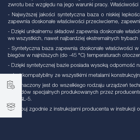
zwrotu bez względu na jego warunki pracy. Właściwości
- Najwyższej jakości syntetyczna baza o niskiej lepk
zapewnia doskonałe właściwości przeciwcierne, zapewn
- Dzięki unikalnemu składowi zapewnia doskonałe właśc
we wszystkich, nawet najbardziej ekstremalnych trybach
- Syntetyczna baza zapewnia doskonałe właściwości w n
biegów w najniższych (do -45 °C) temperaturach otoczen
- Dzięki syntetycznej bazie posiada wysoką odporność n
- Jest kompatybilny ze wszystkimi metalami konstrukcyjn
Przeznaczony jest do wszelkiego rodzaju urządzeń tech
pojazdów specjalnych produkowanych przez producentów 
i/lub GL-5.
Postępuj zgodnie z instrukcjami producenta w instrukcji o