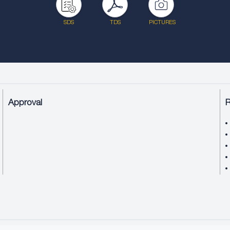
SDS
TDS
PICTURES
Approval