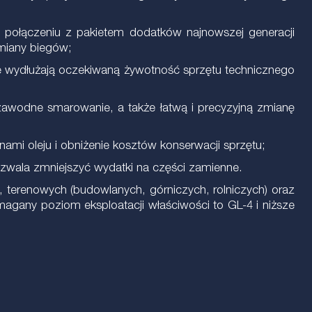
w połączeniu z pakietem dodatków najnowszej generacji
miany biegów;
ie wydłużają oczekiwaną żywotność sprzętu technicznego
ezawodne smarowanie, a także łatwą i precyzyjną zmianę
ami oleju i obniżenie kosztów konserwacji sprzętu;
pozwala zmniejszyć wydatki na części zamienne.
 terenowych (budowlanych, górniczych, rolniczych) oraz
agany poziom eksploatacji właściwości to GL-4 i niższe