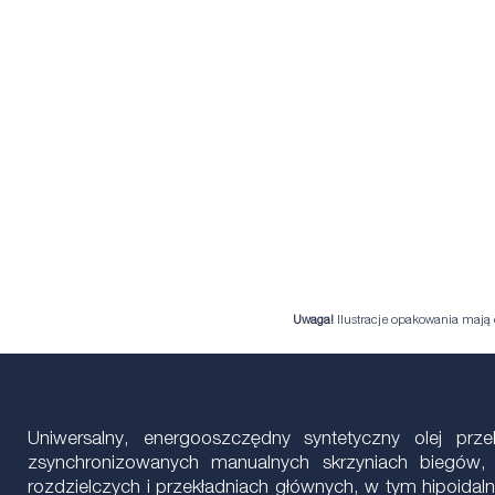
Uwaga!
Ilustracje opakowania mają c
Uniwersalny, energooszczędny syntetyczny olej p
zsynchronizowanych manualnych skrzyniach biegó
rozdzielczych i przekładniach głównych, w tym hipoida