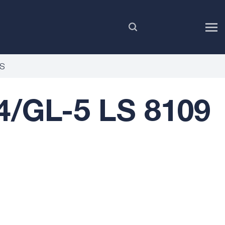
PL
LS
/GL-5 LS 8109