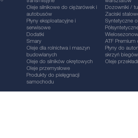
 0
transmisyjne
warsztatów
Oleje silnikowe do ciężarówek i
Dozowniki / t
autobusów
Zaciski stalow
Płyny eksploatacyjne i
Syntetyczne ol
serwisowe
Półsyntetyczne
Dodatki
Wielosezonowe
Smary
ATF Premium qu
Oleje dla rolnictwa i maszyn
Płyny do aut
budowlanych
skrzyń biegów
Oleje do silników okrętowych
Oleje przekła
Oleje przemysłowe
Produkty do pielęgnacji
samochodu
Informacje prawne
Polityka prywatnośc
i
Wybór lokalizacji