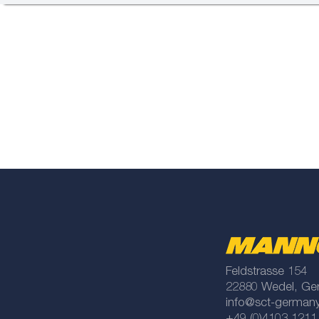
Feldstrasse 154
22880 Wedel, Ge
info@sct-german