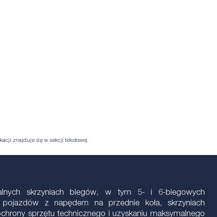
acji znajduje się w sekcji tekstowej.
alnych skrzyniach biegów, w tym 5- i 6-biegowych
pojazdów z napędem na przednie koła, skrzyniach
 ochrony sprzętu technicznego i uzyskaniu maksymalnego