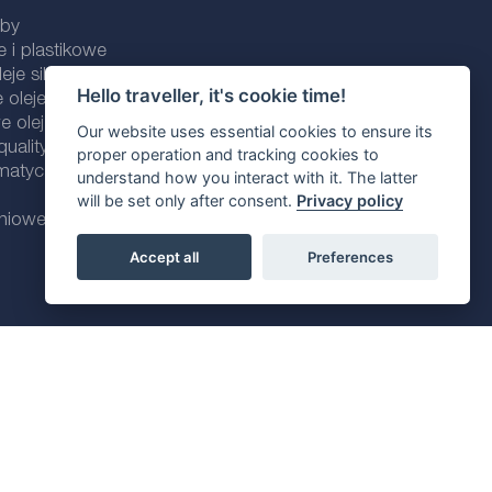
uby
e i plastikowe
eje silnikowe
Hello traveller, it's cookie time!
 oleje silnikowe
 oleje silnikowe
Our website uses essential cookies to ensure its
ality line
proper operation and tracking cookies to
omatycznych
understand how you interact with it. The latter
will be set only after consent.
Privacy policy
dniowe
Accept all
Preferences
Polityka