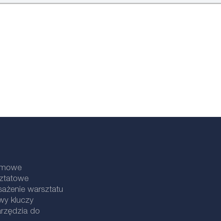
lamowe
sztatowe
ażenie warsztatu
wy kluczy
rzędzia do