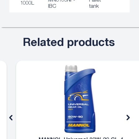
MN8103NF-
Pallet
1000L
IBC
tank
Related products