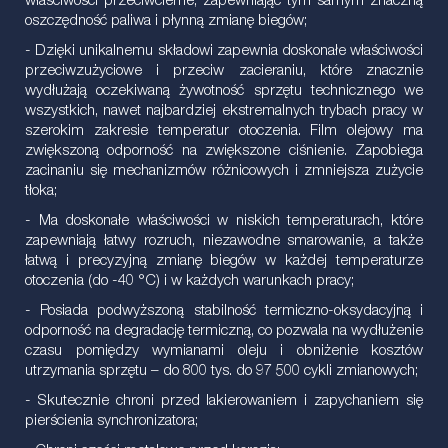
właściwości przeciwcierne, zapewniając tym samym znaczną
oszczędność paliwa i płynną zmianę biegów;
- Dzięki unikalnemu składowi zapewnia doskonałe właściwości
przeciwzużyciowe i przeciw zacieraniu, które znacznie
wydłużają oczekiwaną żywotność sprzętu technicznego we
wszystkich, nawet najbardziej ekstremalnych trybach pracy w
szerokim zakresie temperatur otoczenia. Film olejowy ma
zwiększoną odporność na zwiększone ciśnienie. Zapobiega
zacinaniu się mechanizmów różnicowych i zmniejsza zużycie
tłoka;
- Ma doskonałe właściwości w niskich temperaturach, które
zapewniają łatwy rozruch, niezawodne smarowanie, a także
łatwą i precyzyjną zmianę biegów w każdej temperaturze
otoczenia (do -40 °C) i w każdych warunkach pracy;
- Posiada podwyższoną stabilność termiczno-oksydacyjną i
odporność na degradację termiczną, co pozwala na wydłużenie
czasu pomiędzy wymianami oleju i obniżenie kosztów
utrzymania sprzętu – do 800 tys. do 97 500 cykli zmianowych;
- Skutecznie chroni przed lakierowaniem i zapychaniem się
pierścienia synchronizatora;