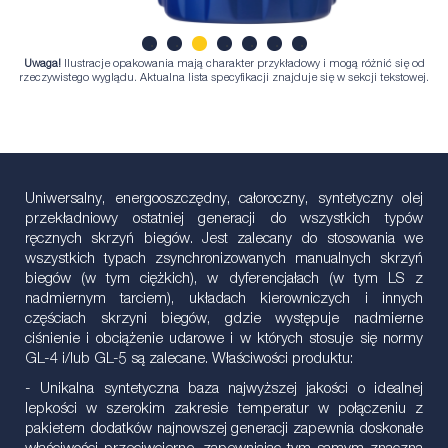
Uwaga!
Ilustracje opakowania mają charakter przykładowy i mogą różnić się od
1
2
3
4
5
6
7
rzeczywistego wyglądu. Aktualna lista specyfikacji znajduje się w sekcji tekstowej.
Uniwersalny, energooszczędny, całoroczny, syntetyczny olej
przekładniowy ostatniej generacji do wszystkich typów
ręcznych skrzyń biegów. Jest zalecany do stosowania we
wszystkich typach zsynchronizowanych manualnych skrzyń
biegów (w tym ciężkich), w dyferencjałach (w tym LS z
nadmiernym tarciem), układach kierowniczych i innych
częściach skrzyni biegów, gdzie występuje nadmierne
ciśnienie i obciążenie udarowe i w których stosuje się normy
GL-4 i/lub GL-5 są zalecane. Właściwości produktu:
- Unikalna syntetyczna baza najwyższej jakości o idealnej
lepkości w szerokim zakresie temperatur w połączeniu z
pakietem dodatków najnowszej generacji zapewnia doskonałe