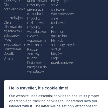
osobowych
przemysłowe
Półsyntetyczne
Oleje
Produkty do
oleje
przekładniowe
pielęgnacji
silnikowe
i
samochodu
Wielosezonowe
transmisyjne
Produkty
oleje
Oleje
reklamowe
silnikowe
silnikowe do
Produkty
ATF
ciężarówek i
warsztatowe
Premium
autobusów
quality line
Główne
Płyny
wyposażenie
Płyny do
eksploatacyjne
warsztatu
automatycznych
i serwisowe
skrzyń
Klucze i
Dodatki
biegów
zestawy
kluczy
Oleje
Smary
przekładniowe
Dodatkowe
narzędzia do
warsztatów
Hello traveller, it's cookie time!
Dane firmy
Informacje prawne
Our website uses essential cookies to ensure its proper
Polityka prywatnośc
i
Polityka Cookie
operation and tracking cookies to understand how you
interact with it. The latter will be set only after consent.