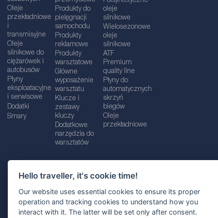
Półsyntetyczne
Oleje
Produkty do
oleje
przekładniowe
pielęgnacji
silnikowe
i
samochodu
Wielosezonowe
transmisyjne
Produkty
oleje
Oleje
reklamowe
silnikowe
silnikowe do
Produkty
ATF
ciężarówek i
warsztatowe
Premium
autobusów
quality line
Główne
Płyny
wyposażenie
Płyny do
eksploatacyjne
warsztatu
automatycznych
i serwisowe
skrzyń
Klucze i
Dodatki
biegów
zestawy
kluczy
Oleje
Smary
przekładniowe
Dodatkowe
narzędzia do
warsztatów
Hello traveller, it's cookie time!
Dane firmy
Informacje prawne
Our website uses essential cookies to ensure its proper
Polityka prywatnośc
i
Polityka Cookie
operation and tracking cookies to understand how you
interact with it. The latter will be set only after consent.