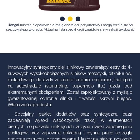
Uwaga!
Ilustracje opakowania mają charakter przykładowy i mogą różnić się od
1
2
3
rzeczywistego wyglądu. Aktualna lista specyfikacji znajduje się w sekcji tekstowej.
Innowacyjny syntetyczny olej silnikowy zawierający estry do 4-
suwowych wysokoobciążonych silników motocykli, pit-bike'ów,
motardów itp. do jazdy w terenie (enduro, motocross, trial itp.) i
na autostradzie (stuntriding, supermoto itp.) jazda pod
ekstremalnymi obciążeniami. Został zaprojektowany z myślą o
gwarantowanej ochronie silnika i trwałości skrzyni biegów.
Właściwości produktu:
- Specjalny pakiet dodatków oraz syntetyczna baza
zapewniają wysoki współczynnik trakcji w elementach
ciernych, co pozwala uniknąć ich zużycia dzięki zapobieganiu
poślizgowi oraz zapewnia dokładną i płynną pracę sprzęgła
podczas rozruchu, przyspieszania i jazdy na stałym poziomie