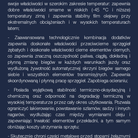
swoje właściwości w szerokim zakresie temperatur: zapewnia
dobre właściwości smarne w niskich (-45 °C i niższe)
temperatury zimą i zapewnia stabilny film olejowy przy
ekstremalnych obciążeniach i w wysokich temperaturach
latem;
- Zaawansowana technologicznie kombinacja dodatków
zapewnia doskonałe właściwości przeciwcierne sprzęgieł
zębatych i doskonałe właściwości cierne elementów ciernych,
co zapewnia znaczną oszczędność paliwa, ciągłą, dokładną i
płynną zmianę biegów w każdych warunkach jazdy oraz
wydłużoną żywotność automatycznej skrzyni biegów samego
siebie i wszystkich elementów transmisyjnych. Zapewnia
skoordynowaną i płynną pracę sprzęgieł. Zapobiega ocieraniu;
- Posiada wyjątkową stabilność termiczno-oksydacyjną i
chemiczną oraz odporność na degradację termiczną w
wysokiej temperaturze przez cały okres użytkowania. Pozwala
ograniczyć lakierowanie, powstawanie szlamów, sadzy i innych
nagarów, wydłużając czas między wymianami oleju i
zapewniając trwałość elementów przekładni, a tym samym
obniżając koszty utrzymania sprzętu;
- Skutecznie chroni części metalowe przed stopami żelaznymi