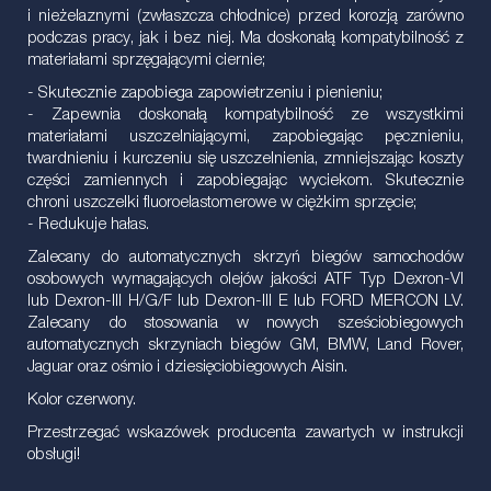
i nieżelaznymi (zwłaszcza chłodnice) przed korozją zarówno
podczas pracy, jak i bez niej. Ma doskonałą kompatybilność z
materiałami sprzęgającymi ciernie;
- Skutecznie zapobiega zapowietrzeniu i pienieniu;
- Zapewnia doskonałą kompatybilność ze wszystkimi
materiałami uszczelniającymi, zapobiegając pęcznieniu,
twardnieniu i kurczeniu się uszczelnienia, zmniejszając koszty
części zamiennych i zapobiegając wyciekom. Skutecznie
chroni uszczelki fluoroelastomerowe w ciężkim sprzęcie;
- Redukuje hałas.
Zalecany do automatycznych skrzyń biegów samochodów
osobowych wymagających olejów jakości ATF Typ Dexron-VI
lub Dexron-III H/G/F lub Dexron-III E lub FORD MERCON LV.
Zalecany do stosowania w nowych sześciobiegowych
automatycznych skrzyniach biegów GM, BMW, Land Rover,
Jaguar oraz ośmio i dziesięciobiegowych Aisin.
Kolor czerwony.
Przestrzegać wskazówek producenta zawartych w instrukcji
obsługi!