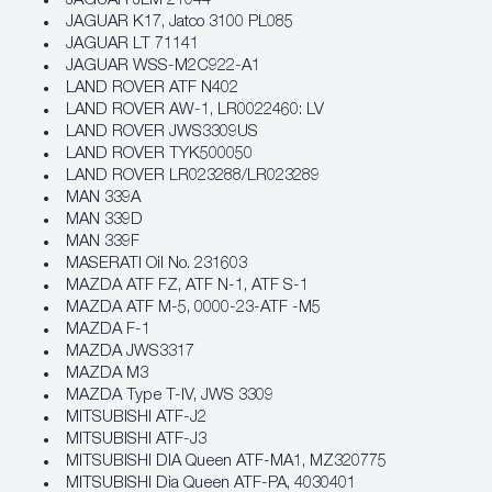
JAGUAR JLM 21044
JAGUAR K17, Jatco 3100 PL085
JAGUAR LT 71141
JAGUAR WSS-M2C922-A1
LAND ROVER ATF N402
LAND ROVER AW-1, LR0022460: LV
LAND ROVER JWS3309US
LAND ROVER TYK500050
LAND ROVER LR023288/LR023289
MAN 339A
MAN 339D
MAN 339F
MASERATI Oil No. 231603
MAZDA ATF FZ, ATF N-1, ATF S-1
MAZDA ATF M-5, 0000-23-ATF -M5
MAZDA F-1
MAZDA JWS3317
MAZDA M3
MAZDA Type T-IV, JWS 3309
MITSUBISHI ATF-J2
MITSUBISHI ATF-J3
MITSUBISHI DIA Queen ATF-MA1, MZ320775
MITSUBISHI Dia Queen ATF-PA, 4030401