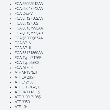
FCA 68092912AA
FCA 68043742AA
FCA Dex-VI
FCA 05127382AA
FCA 05127382
FCA 68157995AA
FCA 68157995AB
FCA 68333587AA
FCA SP-IV
FCA SP-III
FCA 68171869AA
FCA Type 7176E
FCA Type 9602
FCA ATF+4
ATF M-1375.6
ATF LA 2634
ATF L12108
ATF ETL-7045 E
ATF 3403-M115
ATF 3100 PL085
ATF 3353
ATF 134