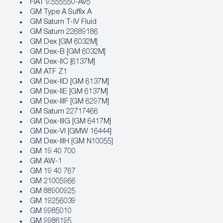
FIAT 9.555550-AV5
GM Type A Suffix A
GM Saturn T-IV Fluid
GM Saturn 22689186
GM Dex [GM 6032M]
GM Dex-B [GM 6032M]
GM Dex-IIC [6137M]
GM ATF Z1
GM Dex-IID [GM 6137M]
GM Dex-IIE [GM 6137M]
GM Dex-IIIF [GM 6297M]
GM Saturn 22717466
GM Dex-IIIG [GM 6417M]
GM Dex-VI [GMW 16444]
GM Dex-IIIH [GM N10055]
GM 19 40 700
GM AW-1
GM 19 40 767
GM 21005966
GM 88900925
GM 19256039
GM 9985010
GM 9986195