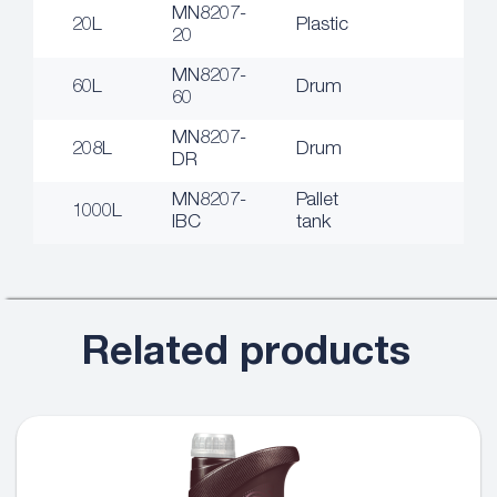
MN8207-
20L
Plastic
20
MN8207-
60L
Drum
60
MN8207-
208L
Drum
DR
MN8207-
Pallet
1000L
IBC
tank
Related products