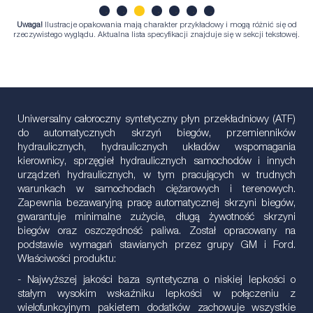
Uwaga!
Ilustracje opakowania mają charakter przykładowy i mogą różnić się od
1
2
3
4
5
6
7
rzeczywistego wyglądu. Aktualna lista specyfikacji znajduje się w sekcji tekstowej.
Uniwersalny całoroczny syntetyczny płyn przekładniowy (ATF)
do automatycznych skrzyń biegów, przemienników
hydraulicznych, hydraulicznych układów wspomagania
kierownicy, sprzęgieł hydraulicznych samochodów i innych
urządzeń hydraulicznych, w tym pracujących w trudnych
warunkach w samochodach ciężarowych i terenowych.
Zapewnia bezawaryjną pracę automatycznej skrzyni biegów,
gwarantuje minimalne zużycie, długą żywotność skrzyni
biegów oraz oszczędność paliwa. Został opracowany na
podstawie wymagań stawianych przez grupy GM i Ford.
Właściwości produktu:
- Najwyższej jakości baza syntetyczna o niskiej lepkości o
stałym wysokim wskaźniku lepkości w połączeniu z
wielofunkcyjnym pakietem dodatków zachowuje wszystkie