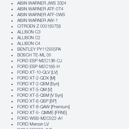
AISIN WARNER JWS 3324
AISIN WARNER ATF-0T4
AISIN WARNER ATF-0WS
AISIN WARNER AW-1
CITROEN Z 000169756
ALLISON C3
ALLISON C2
ALLISON C4
BENTLEY PY112995PA
BOSCH TE-ML 09
FORD ESP-M2C138-CJ
FORD ESP-M2C166-H
FORD XT-10-QLV [LV]
FORD XT-2-QDX [M]
FORD XT-2-QSM [Syn]
FORD XT-5-QM [V]
FORD XT-5-QSM [V Syn]
FORD XT-6-QSP [SP]
FORD XT-8-QAW [Premium]
FORD XT-9- QMM5 [FRN5]
FORD WSS-M2C922-A1
FORD Mercon LV