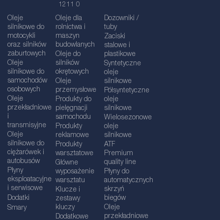
1211 0
Oleje
Oleje dla
Dozowniki /
silnikowe do
rolnictwa i
tuby
motocykli
maszyn
Zaciski
oraz silników
budowlanych
stalowe i
zaburtowych
Oleje do
plastikowe
Oleje
silników
Syntetyczne
silnikowe do
okrętowych
oleje
samochodów
Oleje
silnikowe
osobowych
przemysłowe
Półsyntetyczne
Oleje
Produkty do
oleje
przekładniowe
pielęgnacji
silnikowe
i
samochodu
Wielosezonowe
transmisyjne
Produkty
oleje
Oleje
reklamowe
silnikowe
silnikowe do
Produkty
ATF
ciężarówek i
warsztatowe
Premium
autobusów
quality line
Główne
Płyny
wyposażenie
Płyny do
eksploatacyjne
warsztatu
automatycznych
i serwisowe
skrzyń
Klucze i
Dodatki
biegów
zestawy
kluczy
Oleje
Smary
przekładniowe
Dodatkowe