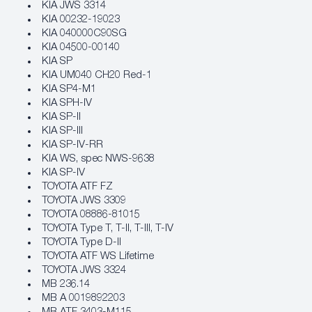
KIA JWS 3314
KIA 00232-19023
KIA 040000C90SG
KIA 04500-00140
KIA SP
KIA UM040 CH20 Red-1
KIA SP4-M1
KIA SPH-IV
KIA SP-II
KIA SP-III
KIA SP-IV-RR
KIA WS, spec NWS-9638
KIA SP-IV
TOYOTA ATF FZ
TOYOTA JWS 3309
TOYOTA 08886-81015
TOYOTA Type T, T-II, T-III, T-IV
TOYOTA Type D-II
TOYOTA ATF WS Lifetime
TOYOTA JWS 3324
MB 236.14
MB A 0019892203