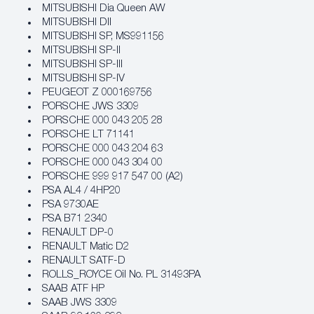
MITSUBISHI Dia Queen AW
MITSUBISHI DII
MITSUBISHI SP, MS991156
MITSUBISHI SP-II
MITSUBISHI SP-III
MITSUBISHI SP-IV
PEUGEOT Z 000169756
PORSCHE JWS 3309
PORSCHE 000 043 205 28
PORSCHE LT 71141
PORSCHE 000 043 204 63
PORSCHE 000 043 304 00
PORSCHE 999 917 547 00 (A2)
PSA AL4 / 4HP20
PSA 9730AE
PSA B71 2340
RENAULT DP-0
RENAULT Matic D2
RENAULT SATF-D
ROLLS_ROYCE Oil No. PL 31493PA
SAAB ATF HP
SAAB JWS 3309