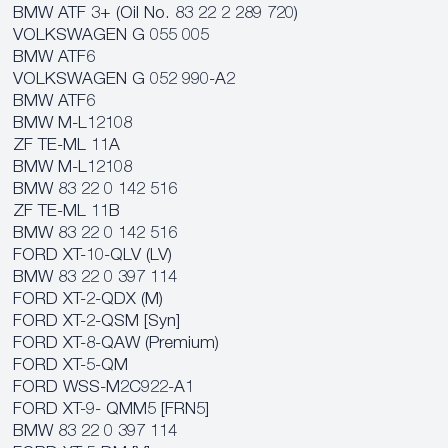
BMW ATF 3+ (Oil No. 83 22 2 289 720)
VOLKSWAGEN G 055 005
BMW ATF6
VOLKSWAGEN G 052 990-A2
BMW ATF6
BMW M‐L12108
ZF TE-ML 11A
BMW M‐L12108
BMW 83 22 0 142 516
ZF TE-ML 11B
BMW 83 22 0 142 516
FORD XT-10-QLV (LV)
BMW 83 22 0 397 114
FORD XT-2-QDX (M)
FORD XT-2-QSM [Syn]
FORD XT-8-QAW (Premium)
FORD XT-5-QM
FORD WSS-M2C922-A1
FORD XT-9- QMM5 [FRN5]
BMW 83 22 0 397 114