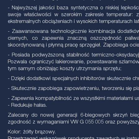
- Najwyższej jakości baza syntetyczna o niskiej lepk
swoje właściwości w szerokim zakresie temperatur: z
ekstremalnych obciążeniach i wysokich temperaturach la
- Zaawansowana technologicznie kombinacja dodatków 
ciernych, co zapewnia znaczną oszczędność paliwa
skoordynowaną i płynną pracę sprzęgieł. Zapobiega ocie
- Posiada podwyższoną stabilność termiczno-oksydacy
Pozwala ograniczyć lakierowanie, powstawanie szlamów,
tym samym obniżając koszty utrzymania sprzętu;
- Dzięki dodatkowi specjalnych inhibitorów skutecznie c
- Skutecznie zapobiega zapowietrzeniu, tworzeniu się pi
- Zapewnia kompatybilność ze wszystkimi materiałami us
- Redukuje hałas.
Zalecany do nowej generacji 6-biegowych skrzyń b
zgodność z wymaganiami VW G 055 005 oraz powyższymi
Kolor: żółty brązowy.