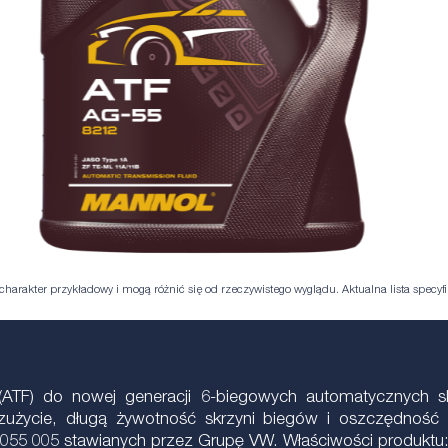
harakter przykładowy i mogą różnić się od rzeczywistego wyglądu. Aktualna lista specyfik
y (ATF) do nowej generacji 6-biegowych automatycznych
zużycie, długą żywotność skrzyni biegów i oszczędność 
55 005 stawianych przez Grupę VW. Właściwości produktu