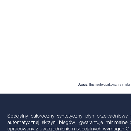
Uwaga!
Ilustracje opakowania mają c
Specjalny całoroczny syntetyczny płyn przekładniow
automatycznej skrzyni biegów, gwarantuje minimalne 
opracowany z uwzględnieniem specjalnych wymagań G 0