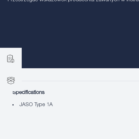
Przestrzegać wskazówek producenta zawartych w instrukc
Specifications
JASO Type 1A