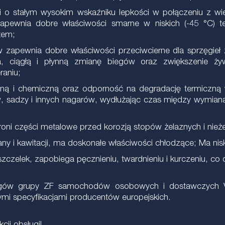
ości o stałym wysokim wskaźniku lepkości w połączeniu z 
apewnia dobre właściwości smarne w niskich (-45 °C) te
tem;
zapewnia dobre właściwości przeciwcierne dla sprzęgieł z
, ciągłą i płynną zmianę biegów oraz zwiększenie żyw
raniu;
jną i chemiczną oraz odporność na degradację termiczną w
 sadzy i innych nagarów, wydłużając czas między wymianam
hroni części metalowe przed korozją stopów żelaznych i nież
any i kawitacji, ma doskonałe właściwości chłodzące; Ma nis
zczelek, zapobiega pęcznieniu, twardnieniu i kurczeniu, co
iegów grupy ZF samochodów osobowych i dostawczych V
 specyfikacjami producentów europejskich.