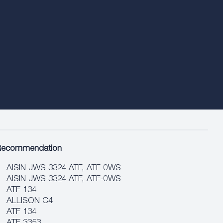
Recommendation
AISIN JWS 3324 ATF, ATF‐0WS
AISIN JWS 3324 ATF, ATF‐0WS
ATF 134
ALLISON C4
ATF 134