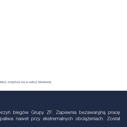
acji znajduje się w sekcji tekstowej.
 skrzyń biegów Grupy ZF. Zapewnia bezawaryjną pracę
paliwa nawet przy ekstremalnych obciążeniach. Został
: