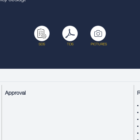
ji obsługi!
SDS
TDS
PICTURES
Approval