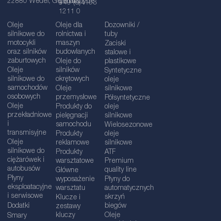
22880 Wedel, Germany
germany.de
+49 (0)4103
1211 0
Oleje
Oleje dla
Dozowniki /
silnikowe do
rolnictwa i
tuby
motocykli
maszyn
Zaciski
oraz silników
budowlanych
stalowe i
zaburtowych
Oleje do
plastikowe
Oleje
silników
Syntetyczne
silnikowe do
okrętowych
oleje
samochodów
Oleje
silnikowe
osobowych
przemysłowe
Półsyntetyczne
Oleje
Produkty do
oleje
przekładniowe
pielęgnacji
silnikowe
i
samochodu
Wielosezonowe
transmisyjne
Produkty
oleje
Oleje
reklamowe
silnikowe
silnikowe do
Produkty
ATF
ciężarówek i
warsztatowe
Premium
autobusów
quality line
Główne
Płyny
wyposażenie
Płyny do
eksploatacyjne
warsztatu
automatycznych
i serwisowe
skrzyń
Klucze i
Dodatki
biegów
zestawy
kluczy
Oleje
Smary