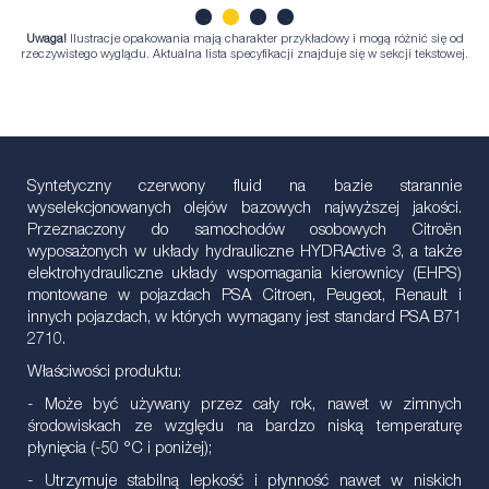
Uwaga!
Ilustracje opakowania mają charakter przykładowy i mogą różnić się od
1
2
3
4
rzeczywistego wyglądu. Aktualna lista specyfikacji znajduje się w sekcji tekstowej.
Syntetyczny czerwony fluid na bazie starannie
wyselekcjonowanych olejów bazowych najwyższej jakości.
Przeznaczony do samochodów osobowych Citroёn
wyposażonych w układy hydrauliczne HYDRActive 3, a także
elektrohydrauliczne układy wspomagania kierownicy (EHPS)
montowane w pojazdach PSA Citroen, Peugeot, Renault i
innych pojazdach, w których wymagany jest standard PSA B71
2710.
Właściwości produktu:
- Może być używany przez cały rok, nawet w zimnych
środowiskach ze względu na bardzo niską temperaturę
płynięcia (-50 °C i poniżej);
- Utrzymuje stabilną lepkość i płynność nawet w niskich