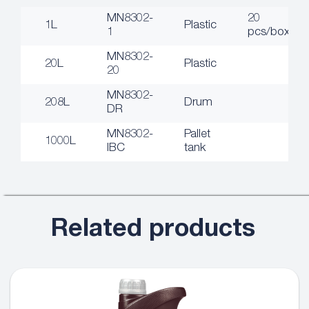
MN8302-
20
1L
Plastic
1
pcs/box
MN8302-
20L
Plastic
20
MN8302-
208L
Drum
DR
MN8302-
Pallet
1000L
IBC
tank
Related products