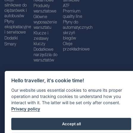
Oleje
reklamowe
silnikowe
silnikowe do
Produkty
ATF
ciężarówek i
warsztatowe
Premium
autobusów
quality line
Główne
Płyny
wyposażenie
Płyny do
eksploatacyjne
warsztatu
automatycznych
i serwisowe
skrzyń
Klucze i
Dodatki
biegów
zestawy
kluczy
Oleje
Smary
przekładniowe
Dodatkowe
narzędzia do
warsztatów
Hello traveller, it's cookie time!
Dane firmy
Informacje prawne
Our website uses essential cookies to ensure its proper
Polityka prywatnośc
i
Polityka Cookie
operation and tracking cookies to understand how you
interact with it. The latter will be set only after consent.
Wybór lokalizacji
Privacy policy
Accept all