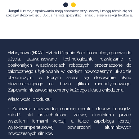
Uwaga!
Ilustracje opakowania mają charakter przykładowy i mogą różnić się od
1
2
rzeczywistego wyglądu. Aktualna lista specyfikacji znajduje się w sekcji tekstowej.
Hybrydowe (HOAT Hybrid Organic Acid Technology) gotowe do
użycia, zaawansowane technologicznie rozwiązanie o
doskonałych właściwościach roboczych, przeznaczone do
całorocznego użytkowania w każdym nowoczesnym układzie
chłodniczym, w którym zaleca się stosowanie płynu
niezamarzającego na bazie glikolu monoetylenowego.
Zapewnia niezawodną ochronę każdego układu chłodzenia.
Właściwości produktu:
- Zapewnia niezawodną ochronę metali i stopów (mosiądz,
miedź, stal uszlachetniona, żeliwo, aluminium) przed
wszelkimi formami korozji, a także zapobiega korozji
wysokotemperaturowej powierzchni aluminiowych
nowoczesnych silników;