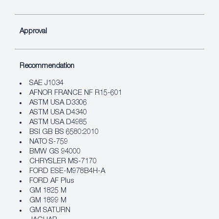
Approval
Recommendation
SAE J1034
AFNOR FRANCE NF R15-601
ASTM USA D3306
ASTM USA D4340
ASTM USA D4985
BSI GB BS 6580:2010
NATO S-759
BMW GS 94000
CHRYSLER MS-7170
FORD ESE-M978B4H-A
FORD AF Plus
GM 1825 M
GM 1899 M
GM SATURN