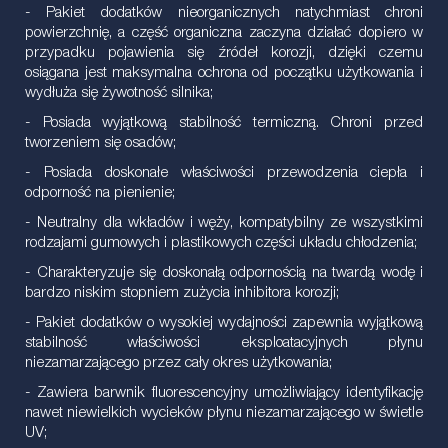
- Pakiet dodatków nieorganicznych natychmiast chroni
powierzchnię, a część organiczna zaczyna działać dopiero w
przypadku pojawienia się źródeł korozji, dzięki czemu
osiągana jest maksymalna ochrona od początku użytkowania i
wydłuża się żywotność silnika;
- Posiada wyjątkową stabilność termiczną. Chroni przed
tworzeniem się osadów;
- Posiada doskonałe właściwości przewodzenia ciepła i
odporność na pienienie;
- Neutralny dla wkładów i węży, kompatybilny ze wszystkimi
rodzajami gumowych i plastikowych części układu chłodzenia;
- Charakteryzuje się doskonałą odpornością na twardą wodę i
bardzo niskim stopniem zużycia inhibitora korozji;
- Pakiet dodatków o wysokiej wydajności zapewnia wyjątkową
stabilność właściwości eksploatacyjnych płynu
niezamarzającego przez cały okres użytkowania;
- Zawiera barwnik fluorescencyjny umożliwiający identyfikację
nawet niewielkich wycieków płynu niezamarzającego w świetle
UV;