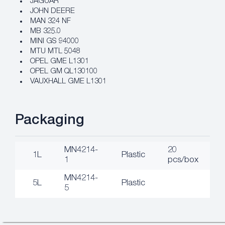
JAGUAR
JOHN DEERE
MAN 324 NF
MB 325.0
MINI GS 94000
MTU MTL 5048
OPEL GME L1301
OPEL GM QL130100
VAUXHALL GME L1301
Packaging
MN4214-
20
1L
Plastic
1
pcs/box
MN4214-
5L
Plastic
5