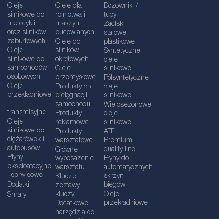
Oleje
Oleje dla
Dozowniki /
silnikowe do
rolnictwa i
tuby
motocykli
maszyn
Zaciski
oraz silników
budowlanych
stalowe i
zaburtowych
Oleje do
plastikowe
Oleje
silników
Syntetyczne
silnikowe do
okrętowych
oleje
samochodów
Oleje
silnikowe
osobowych
przemysłowe
Półsyntetyczne
Oleje
Produkty do
oleje
przekładniowe
pielęgnacji
silnikowe
i
samochodu
Wielosezonowe
transmisyjne
Produkty
oleje
Oleje
reklamowe
silnikowe
silnikowe do
Produkty
ATF
ciężarówek i
warsztatowe
Premium
autobusów
quality line
Główne
Płyny
wyposażenie
Płyny do
eksploatacyjne
warsztatu
automatycznych
i serwisowe
skrzyń
Klucze i
Dodatki
biegów
zestawy
kluczy
Oleje
Smary
przekładniowe
Dodatkowe
narzędzia do