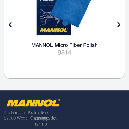
MANNOL Micro Fiber Polish
9814
Feldstrasse 154
info@sct-
22880 Wedel, Germany
germany.de
+49 (0)4103
1211 0