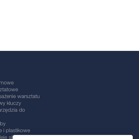
lamowe
sztatowe
ażenie warsztatu
wy kluczy
rzędzia do
uby
e i plastikowe
eje silnikowe