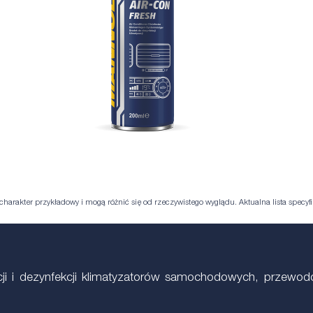
harakter przykładowy i mogą różnić się od rzeczywistego wyglądu. Aktualna lista specyfik
acji i dezynfekcji klimatyzatorów samochodowych, przewo