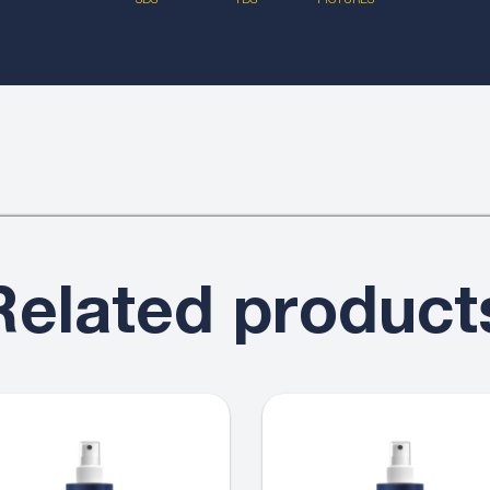
SDS
TDS
PICTURES
Related product