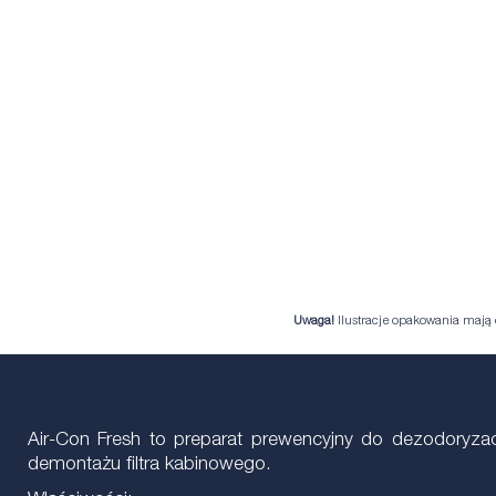
Uwaga!
Ilustracje opakowania mają c
Air-Con Fresh to preparat prewencyjny do dezodoryz
demontażu filtra kabinowego.