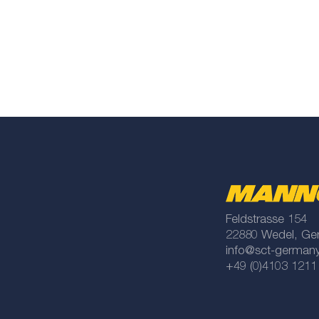
Feldstrasse 154
22880 Wedel, Ge
info@sct-german
+49 (0)4103 1211