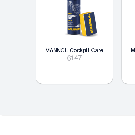
MANNOL Cockpit Care
M
6147