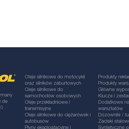
Oleje silnikowe do motocykli
Produkty rek
oraz silników zaburtowych
Produkty war
Oleje silnikowe do
Główne wypos
rmany
samochodów osobowych
Klucze i zesta
y.de
Oleje przekładniowe i
Dodatkowe na
 0
transmisyjne
warsztatów
Oleje silnikowe do ciężarówek i
Dozowniki / t
autobusów
Zaciski stalow
Płyny eksploatacyjne i
Syntetyczne ol