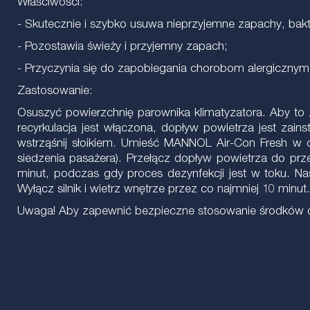
Właściwości:
- Skutecznie i szybko usuwa nieprzyjemne zapachy, bak
- Pozostawia świeży i przyjemny zapach;
- Przyczynia się do zapobiegania chorobom alergicznym
Zastosowanie:
Osuszyć powierzchnię parownika klimatyzatora. Aby to zr
recyrkulacja jest włączona, dopływ powietrza jest za
wstrząśnij słoikiem. Umieść MANNOL Air-Con Fresh w ob
siedzenia pasażera). Przełącz dopływ powietrza do prze
minut, podczas gdy proces dezynfekcji jest w toku. Na
Wyłącz silnik i wietrz wnętrze przez co najmniej 10 minut.
Uwaga! Aby zapewnić bezpieczne stosowanie środków dezy