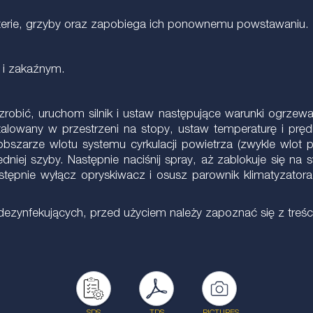
terie, grzyby oraz zapobiega ich ponownemu powstawaniu. Z
 i zakaźnym.
obić, uruchom silnik i ustaw następujące warunki ogrzewani
instalowany w przestrzeni na stopy, ustaw temperaturę i p
szarze wlotu systemu cyrkulacji powietrza (zwykle wlot p
dniej szyby. Następnie naciśnij spray, aż zablokuje się na
stępnie wyłącz opryskiwacz i osusz parownik klimatyzator
nfekujących, przed użyciem należy zapoznać się z treścią 