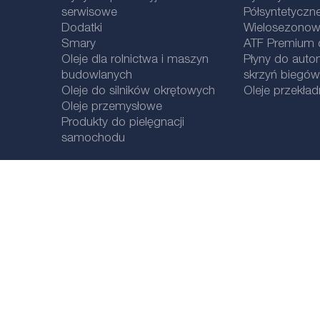
serwisowe
Półsyntetyczne
Dodatki
Wielosezonowe
Smary
ATF Premium qu
Oleje dla rolnictwa i maszyn
Płyny do aut
budowlanych
skrzyń biegów
Oleje do silników okrętowych
Oleje przekła
Oleje przemysłowe
Produkty do pielęgnacji
samochodu
Informacje prawne
Polityka prywatnośc
i
Wybór lokalizacji