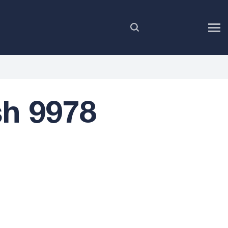
PL
h 9978