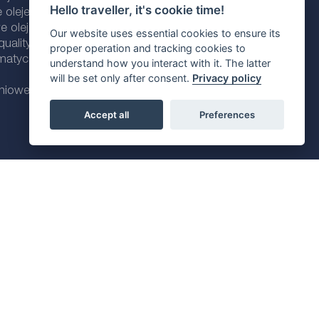
Hello traveller, it's cookie time!
 oleje silnikowe
 oleje silnikowe
Our website uses essential cookies to ensure its
ality line
proper operation and tracking cookies to
omatycznych
understand how you interact with it. The latter
will be set only after consent.
Privacy policy
dniowe
Accept all
Preferences
Polityka