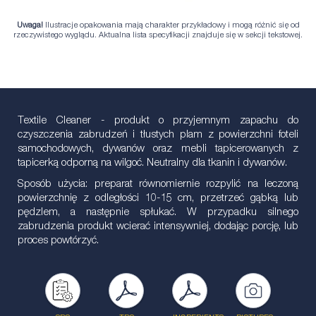
Uwaga!
Ilustracje opakowania mają charakter przykładowy i mogą różnić się od
rzeczywistego wyglądu. Aktualna lista specyfikacji znajduje się w sekcji tekstowej.
Textile Cleaner - produkt o przyjemnym zapachu do
czyszczenia zabrudzeń i tłustych plam z powierzchni foteli
samochodowych, dywanów oraz mebli tapicerowanych z
tapicerką odporną na wilgoć. Neutralny dla tkanin i dywanów.
Sposób użycia: preparat równomiernie rozpylić na leczoną
powierzchnię z odległości 10-15 cm, przetrzeć gąbką lub
pędzlem, a następnie spłukać. W przypadku silnego
zabrudzenia produkt wcierać intensywniej, dodając porcję, lub
proces powtórzyć.