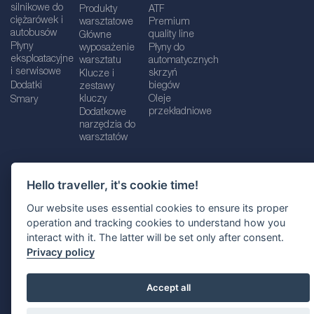
silnikowe do
Produkty
ATF
ciężarówek i
warsztatowe
Premium
autobusów
quality line
Główne
Płyny
wyposażenie
Płyny do
eksploatacyjne
warsztatu
automatycznych
i serwisowe
skrzyń
Klucze i
Dodatki
biegów
zestawy
kluczy
Oleje
Smary
przekładniowe
Dodatkowe
narzędzia do
warsztatów
Hello traveller, it's cookie time!
Dane firmy
Informacje prawne
Our website uses essential cookies to ensure its proper
Polityka prywatnośc
i
Polityka Cookie
operation and tracking cookies to understand how you
interact with it. The latter will be set only after consent.
Wybór lokalizacji
Privacy policy
Accept all