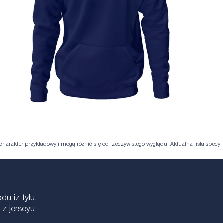
harakter przykładowy i mogą różnić się od rzeczywistego wyglądu. Aktualna lista specyfik
u iz tyłu.
 z jerseyu