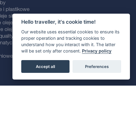
uby
e i plastikowe
eje silnikowe
Hello traveller, it's cookie time!
 oleje silnikowe
 oleje silnikowe
Our website uses essential cookies to ensure its
ality line
proper operation and tracking cookies to
omatycznych
understand how you interact with it. The latter
will be set only after consent.
Privacy policy
dniowe
Accept all
Preferences
Polityka