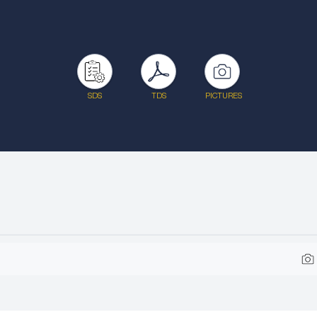
SDS
TDS
PICTURES