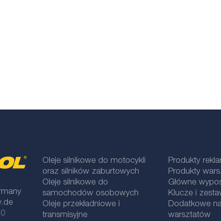
Oleje silnikowe do motocykli
Produkty rek
oraz silników zaburtowych
Produkty war
Oleje silnikowe do
Główne wypos
rmany
samochodów osobowych
Klucze i zesta
y.de
Oleje przekładniowe i
Dodatkowe na
 0
transmisyjne
warsztatów