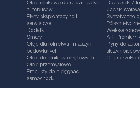
Oleje silnikowe do ciężarówek i
Dozowniki / t
autobusów
Zaciski stalow
Płyny eksploatacyjne i
Syntetyczne ol
serwisowe
Półsyntetyczne
Dodatki
Wielosezonowe
Smary
ATF Premium qu
Oleje dla rolnictwa i maszyn
Płyny do aut
budowlanych
skrzyń biegów
Oleje do silników okrętowych
Oleje przekła
Oleje przemysłowe
Produkty do pielęgnacji
samochodu
Informacje prawne
Polityka prywatnośc
i
Wybór lokalizacji