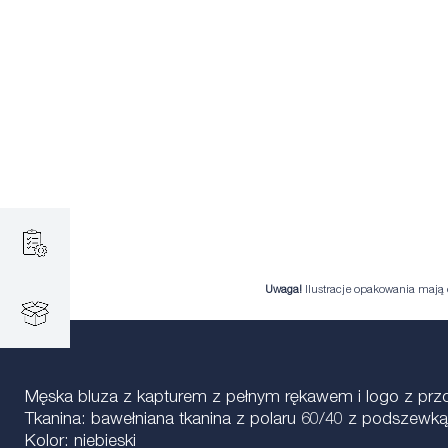
Uwaga!
Ilustracje opakowania mają c
Męska bluza z kapturem z pełnym rękawem i logo z przod
Tkanina: bawełniana tkanina z polaru 60/40 z podszewką
Kolor: niebieski