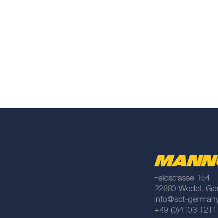
Feldstrasse 154
22880 Wedel, Ge
info@sct-german
+49 (0)4103 1211