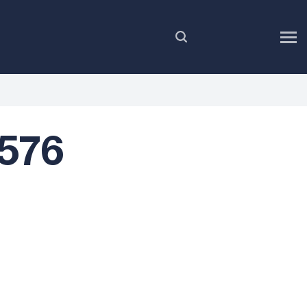
PL
576