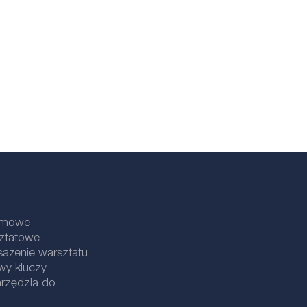
lamowe
sztatowe
ażenie warsztatu
wy kluczy
rzędzia do