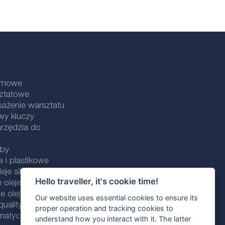
lamowe
sztatowe
ażenie warsztatu
wy kluczy
rzędzia do
uby
e i plastikowe
eje silnikowe
Hello traveller, it's cookie time!
 oleje silnikowe
 oleje silnikowe
Our website uses essential cookies to ensure its
ality line
proper operation and tracking cookies to
omatycznych
understand how you interact with it. The latter