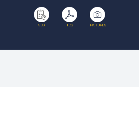
SDS
TDS
PICTURES