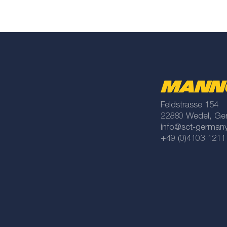
Feldstrasse 154
22880 Wedel, Ge
info@sct-german
+49 (0)4103 1211