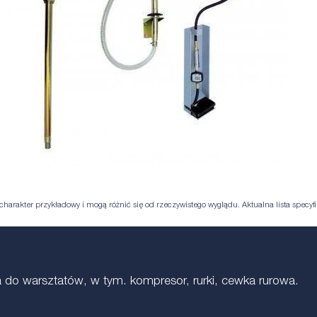
harakter przykładowy i mogą różnić się od rzeczywistego wyglądu. Aktualna lista specyfik
do warsztatów, w tym. kompresor, rurki, cewka rurowa.