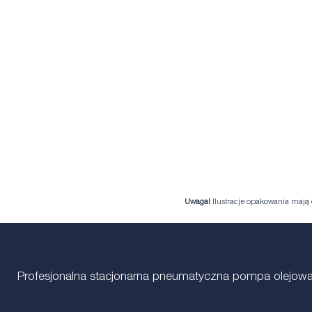
Uwaga!
Ilustracje opakowania mają c
Profesjonalna stacjonarna pneumatyczna pompa olejowa 