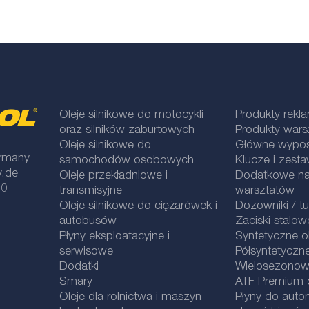
Oleje silnikowe do motocykli
Produkty rek
oraz silników zaburtowych
Produkty war
Oleje silnikowe do
Główne wypos
rmany
samochodów osobowych
Klucze i zesta
y.de
Oleje przekładniowe i
Dodatkowe na
 0
transmisyjne
warsztatów
Oleje silnikowe do ciężarówek i
Dozowniki / t
autobusów
Zaciski stalow
Płyny eksploatacyjne i
Syntetyczne ol
serwisowe
Półsyntetyczne
Dodatki
Wielosezonowe
Smary
ATF Premium qu
Oleje dla rolnictwa i maszyn
Płyny do aut