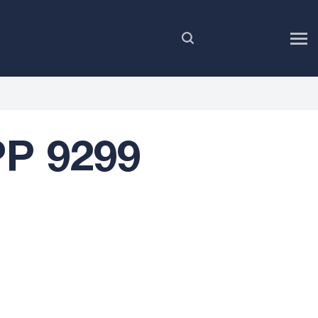
PL
PP 9299