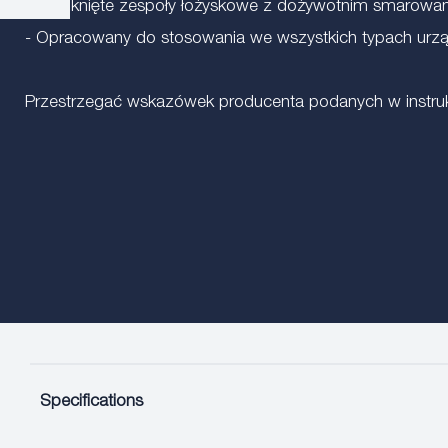
- Zamknięte zespoły łożyskowe z dożywotnim smarowa
- Opracowany do stosowania we wszystkich typach urzą
Przestrzegać wskazówek producenta podanych w instrukc
Specifications