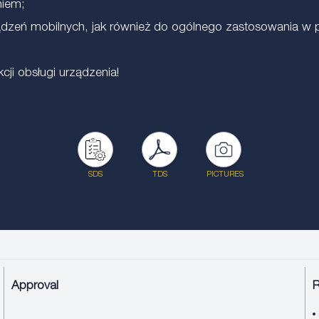
niem;
dzeń mobilnych, jak również do ogólnego zastosowania w 
ji obsługi urządzenia!
SDS
TDS
PICTURES
Approval