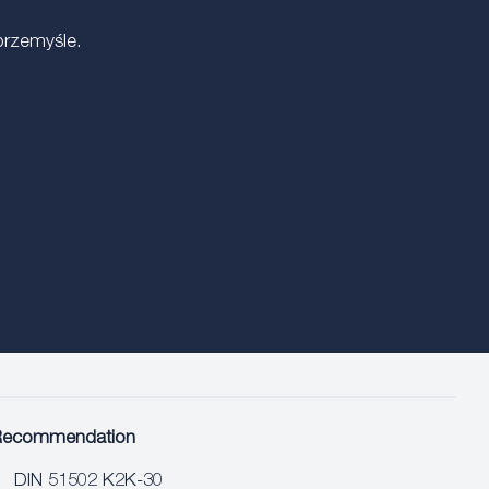
przemyśle.
Recommendation
DIN 51502 K2K-30