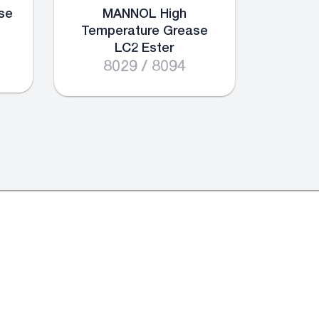
se
MANNOL High
Temperature Grease
LC2 Ester
8029 / 8094