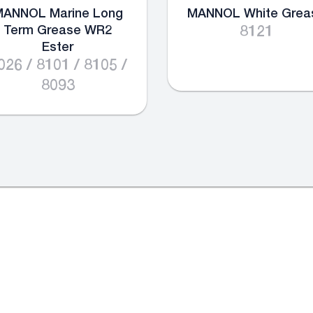
ANNOL Marine Long
MANNOL White Grea
Term Grease WR2
8121
Ester
026 / 8101 / 8105 /
8093