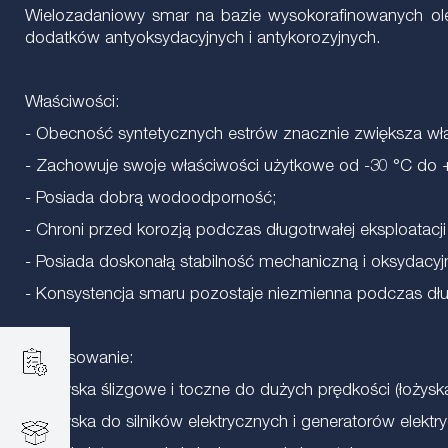
Wielozadaniowy smar na bazie wysokorafinowanych ol
dodatków antyoksydacyjnych i antykorozyjnych.
Właściwości:
- Obecność syntetycznych estrów znacznie zwiększa wła
- Zachowuje swoje właściwości użytkowe od -30 °C do 
- Posiada dobrą wodoodporność;
- Chroni przed korozją podczas długotrwałej eksploata
- Posiada doskonałą stabilność mechaniczną i oksydacyj
- Konsystencja smaru pozostaje niezmienna podczas dłu
Zastosowanie:
- Łożyska ślizgowe i toczne do dużych prędkości (łożyska
- Łożyska do silników elektrycznych i generatorów elektr