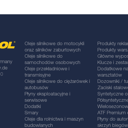
Oleje silnikowe do motocykli
Produkty rek
oraz silników zaburtowych
Produkty war
Oleje silnikowe do
Główne wypos
rmany
samochodów osobowych
Klucze i zesta
y.de
Oleje przekładniowe i
Dodatkowe na
 0
transmisyjne
warsztatów
Oleje silnikowe do ciężarówek i
Dozowniki / t
autobusów
Zaciski stalow
Płyny eksploatacyjne i
Syntetyczne ol
serwisowe
Półsyntetyczne
Dodatki
Wielosezonowe
Smary
ATF Premium qu
Oleje dla rolnictwa i maszyn
Płyny do aut
budowlanych
skrzyń biegów