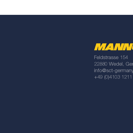
Feldstrasse 154
22880 Wedel, Ge
info@sct-german
+49 (0)4103 1211