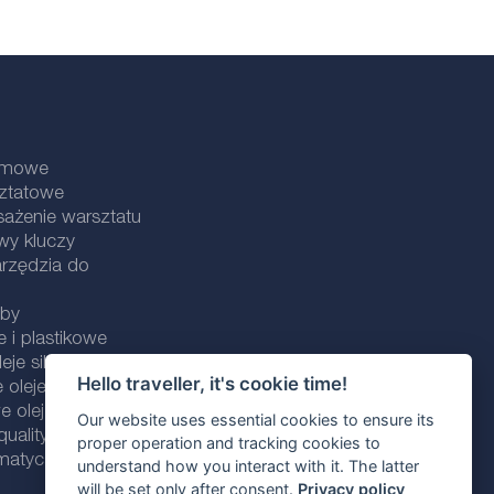
lamowe
sztatowe
ażenie warsztatu
wy kluczy
rzędzia do
uby
e i plastikowe
eje silnikowe
Hello traveller, it's cookie time!
 oleje silnikowe
 oleje silnikowe
Our website uses essential cookies to ensure its
ality line
proper operation and tracking cookies to
omatycznych
understand how you interact with it. The latter
will be set only after consent.
Privacy policy