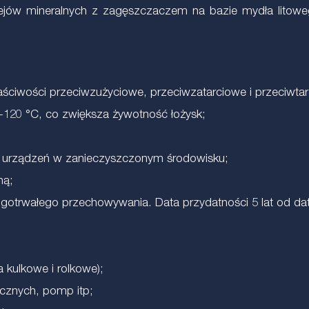
ejów mineralnych z zagęszczaczem na bazie mydła litoweg
ściwości przeciwzużyciowe, przeciwzatarciowe i przeciwta
+120 °C, co zwiększa żywotność łożysk;
cji urządzeń w zanieczyszczonym środowisku;
ną;
gotrwałego przechowywania. Data przydatności 5 lat od dat
 kulkowe i rolkowe);
ycznych, pomp itp;