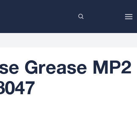
PL
ose Grease MP2
 8047