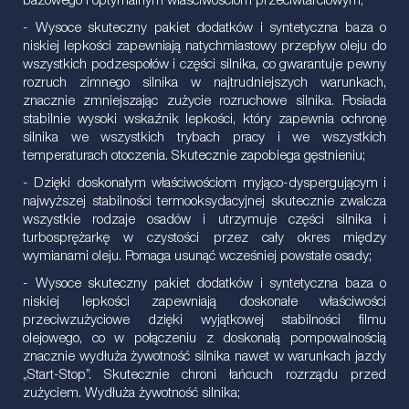
bazowego i optymalnym właściwościom przeciwtarciowym;
- Wysoce skuteczny pakiet dodatków i syntetyczna baza o
niskiej lepkości zapewniają natychmiastowy przepływ oleju do
wszystkich podzespołów i części silnika, co gwarantuje pewny
rozruch zimnego silnika w najtrudniejszych warunkach,
znacznie zmniejszając zużycie rozruchowe silnika. Posiada
stabilnie wysoki wskaźnik lepkości, który zapewnia ochronę
silnika we wszystkich trybach pracy i we wszystkich
temperaturach otoczenia. Skutecznie zapobiega gęstnieniu;
- Dzięki doskonałym właściwościom myjąco-dyspergującym i
najwyższej stabilności termooksydacyjnej skutecznie zwalcza
wszystkie rodzaje osadów i utrzymuje części silnika i
turbosprężarkę w czystości przez cały okres między
wymianami oleju. Pomaga usunąć wcześniej powstałe osady;
- Wysoce skuteczny pakiet dodatków i syntetyczna baza o
niskiej lepkości zapewniają doskonałe właściwości
przeciwzużyciowe dzięki wyjątkowej stabilności filmu
olejowego, co w połączeniu z doskonałą pompowalnością
znacznie wydłuża żywotność silnika nawet w warunkach jazdy
„Start-Stop”. Skutecznie chroni łańcuch rozrządu przed
zużyciem. Wydłuża żywotność silnika;