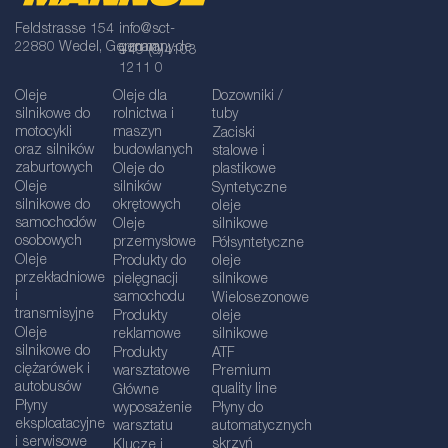
Feldstrasse 154
info@sct-
22880 Wedel, Germany
germany.de
+49 (0)4103
1211 0
Oleje
Oleje dla
Dozowniki /
silnikowe do
rolnictwa i
tuby
motocykli
maszyn
Zaciski
oraz silników
budowlanych
stalowe i
zaburtowych
Oleje do
plastikowe
Oleje
silników
Syntetyczne
silnikowe do
okrętowych
oleje
samochodów
Oleje
silnikowe
osobowych
przemysłowe
Półsyntetyczne
Oleje
Produkty do
oleje
przekładniowe
pielęgnacji
silnikowe
i
samochodu
Wielosezonowe
transmisyjne
Produkty
oleje
Oleje
reklamowe
silnikowe
silnikowe do
Produkty
ATF
ciężarówek i
warsztatowe
Premium
autobusów
quality line
Główne
Płyny
wyposażenie
Płyny do
eksploatacyjne
warsztatu
automatycznych
i serwisowe
skrzyń
Klucze i