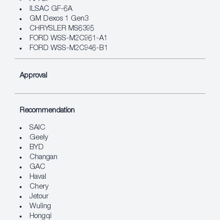
ILSAC GF-6A
GM Dexos 1 Gen3
CHRYSLER MS6395
FORD WSS-M2C961-A1
FORD WSS-M2C946-B1
Approval
Recommendation
SAIC
Geely
BYD
Changan
GAC
Haval
Chery
Jetour
Wuling
Hongqi