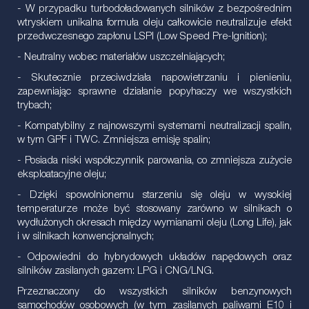
- W przypadku turbodoładowanych silników z bezpośrednim
wtryskiem unikalna formuła oleju całkowicie neutralizuje efekt
przedwczesnego zapłonu LSPI (Low Speed Pre-Ignition);
- Neutralny wobec materiałów uszczelniających;
- Skutecznie przeciwdziała napowietrzaniu i pienieniu,
zapewniając sprawne działanie popyhaczy we wszystkich
trybach;
- Kompatybilny z najnowszymi systemami neutralizacji spalin,
w tym GPF i TWC. Zmniejsza emisję spalin;
- Posiada niski współczynnik parowania, co zmniejsza zużycie
eksploatacyjne oleju;
- Dzięki spowolnionemu starzeniu się oleju w wysokiej
temperaturze może być stosowany zarówno w silnikach o
wydłużonych okresach między wymianami oleju (Long Life), jak
i w silnikach konwencjonalnych;
- Odpowiedni do hybrydowych układów napędowych oraz
silników zasilanych gazem: LPG i CNG/LNG.
Przeznaczony do wszystkich silników benzynowych
samochodów osobowych (w tym zasilanych paliwami E10 i