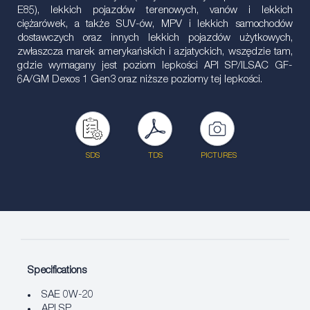
E85), lekkich pojazdów terenowych, vanów i lekkich
ciężarówek, a także SUV-ów, MPV i lekkich samochodów
dostawczych oraz innych lekkich pojazdów użytkowych,
zwłaszcza marek amerykańskich i azjatyckich, wszędzie tam,
gdzie wymagany jest poziom lepkości API SP/ILSAC GF-
6A/GM Dexos 1 Gen3 oraz niższe poziomy tej lepkości.
SDS
TDS
PICTURES
Specifications
SAE 0W-20
API SP