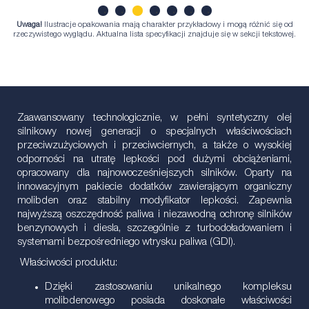
Uwaga!
Ilustracje opakowania mają charakter przykładowy i mogą różnić się od
1
2
3
4
5
6
7
rzeczywistego wyglądu. Aktualna lista specyfikacji znajduje się w sekcji tekstowej.
Zaawansowany technologicznie, w pełni syntetyczny olej
silnikowy nowej generacji o specjalnych właściwościach
przeciwzużyciowych i przeciwciernych, a także o wysokiej
odporności na utratę lepkości pod dużymi obciążeniami,
opracowany dla najnowocześniejszych silników. Oparty na
innowacyjnym pakiecie dodatków zawierającym organiczny
molibden oraz stabilny modyfikator lepkości. Zapewnia
najwyższą oszczędność paliwa i niezawodną ochronę silników
benzynowych i diesla, szczególnie z turbodoładowaniem i
systemami bezpośredniego wtrysku paliwa (GDI).
Właściwości produktu:
Dzięki zastosowaniu unikalnego kompleksu
molibdenowego posiada doskonałe właściwości