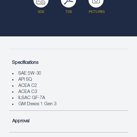
SDS
TDS
PICTURES
Specifications
SAE 5W-30
API SQ
ACEA C2
ACEA C3
ILSAC GF-7A
GM Dexos 1 Gen 3
Approval