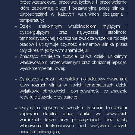
przeciwzatarciowe, przeciwzużyciowe i przeciwcierne,
które zapewniają długą i bezawaryjną pracę silnika i
turbosprężarki w każdych warunkach obciążenia i
temperatury;
Dzięki znakomitym właściwościom myjącym i
dyspergującym oraz najwyższej stabilności
termooksydacyjnej skutecznie zwalcza wszelkie rodzaje
osadów i utrzymuje czystość elementów silnika przez
cały okres między wymianami oleju;
Znacząco zmniejsza zużycie paliwa dzięki unikalnym
właściwościom przeciwciernym oraz obniżonej lepkości
wysokotemperaturowej;
Syntetyczna baza i kompleks molibdenowy gwarantują
łatwy rozruch silnika w niskich temperaturach dzięki
wyjątkowej obrotowości i pompowalności, co znacznie
redukuje zużycie przy starcie;
Optymalna lepkość w szerokim zakresie temperatur
zapewnia stabilną pracę silnika we wszystkich
warunkach, także przy przeciążeniach, bez utraty
właściwości lepkościowych pod wpływem dużych
obciążeń ścinających;