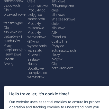
samochodów
Oleje
silnikowe
osobowych
przemysłowe
Półsyntetyczne
Oleje
Produkty do
oleje
przekładniowe
pielęgnacji
silnikowe
i
samochodu
Wielosezonowe
transmisyjne
Produkty
oleje
Oleje
reklamowe
silnikowe
silnikowe do
Produkty
ATF
ciężarówek i
warsztatowe
Premium
autobusów
quality line
Główne
Płyny
wyposażenie
Płyny do
eksploatacyjne
warsztatu
automatycznych
i serwisowe
skrzyń
Klucze i
Dodatki
biegów
zestawy
kluczy
Oleje
Smary
przekładniowe
Dodatkowe
narzędzia do
warsztatów
Hello traveller, it's cookie time!
Dane firmy
Informacje prawne
Our website uses essential cookies to ensure its proper
Polityka prywatnośc
i
Polityka Cookie
operation and tracking cookies to understand how you