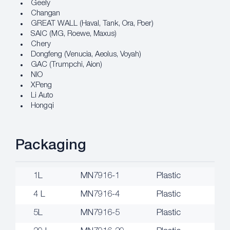
Geely
Changan
GREAT WALL (Haval, Tank, Ora, Poer)
SAIC (MG, Roewe, Maxus)
Chery
Dongfeng (Venucia, Aeolus, Voyah)
GAC (Trumpchi, Aion)
NIO
XPeng
Li Auto
Hongqi
Packaging
1L
MN7916-1
Plastic
4 L
MN7916-4
Plastic
5L
MN7916-5
Plastic