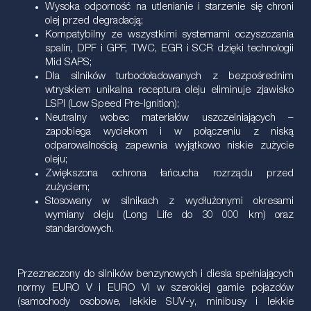
Wysoka odporność na utlenianie i starzenie się chroni
olej przed degradacją;
Kompatybilny ze wszystkimi systemami oczyszczania
spalin, DPF i GPF, TWC, EGR i SCR dzięki technologii
Mid SAPS;
Dla silników turbodoładowanych z bezpośrednim
wtryskiem unikalna receptura oleju eliminuje zjawisko
LSPI (Low Speed Pre-Ignition);
Neutralny wobec materiałów uszczelniających –
zapobiega wyciekom i w połączeniu z niską
odparowalnością zapewnia wyjątkowo niskie zużycie
oleju;
Zwiększona ochrona łańcucha rozrządu przed
zużyciem;
Stosowany w silnikach z wydłużonymi okresami
wymiany oleju (Long Life do 30 000 km) oraz
standardowych.
Przeznaczony do silników benzynowych i diesla spełniających
normy EURO V i EURO VI w szerokiej gamie pojazdów
(samochody osobowe, lekkie SUV-y, minibusy i lekkie