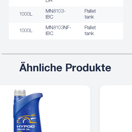
DR
MN8103-
Pallet
1000L
IBC
tank
MN8103NF-
Pallet
1000L
IBC
tank
Ähnliche Produkte