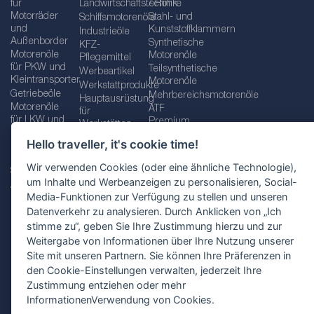
für
Landwirtschaftstechnik
/ Rohre
Motorräder
Stahl- und
Schiffsmotorenöle
und
Kunststoffklammern
Industrieöle
Außenborder
Synthetische
KFZ-
Motorenöle
Motorenöle
Pflegemittel
für PKW und
Teilsynthetische
Werbeartikel
Kleintransporter
Motorenöle
Werkstattprodukte
Getriebeöle
Mehrbereichsmotorenöle
Hauptausrüstung
Motorenöle
ATF
für
für LKW und
Premium
Werkstätten
Busse
quality line
Schraubenschlüssel
Hello traveller, it's cookie time!
Betriebs-
Öle für
und
und
Automatikgetriebe
Schraubenschlüsselsätze
Wir verwenden Cookies (oder eine ähnliche Technologie),
Serviceflüssigkeiten
Getriebeöle
Zusätzliche
um Inhalte und Werbeanzeigen zu personalisieren, Social-
Additive
Werkzeuge
Media-Funktionen zur Verfügung zu stellen und unseren
Fette
für
Datenverkehr zu analysieren. Durch Anklicken von „Ich
Werkstätten
stimme zu“, geben Sie Ihre Zustimmung hierzu und zur
Weitergabe von Informationen über Ihre Nutzung unserer
Site mit unseren Partnern. Sie können Ihre Präferenzen in
den Cookie-Einstellungen verwalten, jederzeit Ihre
Impressum
AGB
Zustimmung entziehen oder mehr
Datenschutzbestimmungen
Standortauswahl
InformationenVerwendung von Cookies.