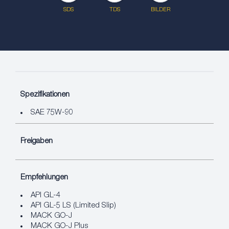
SDS
TDS
BILDER
Spezifikationen
SAE 75W-90
Freigaben
Empfehlungen
API GL-4
API GL-5 LS (Limited Slip)
MACK GO-J
MACK GO-J Plus