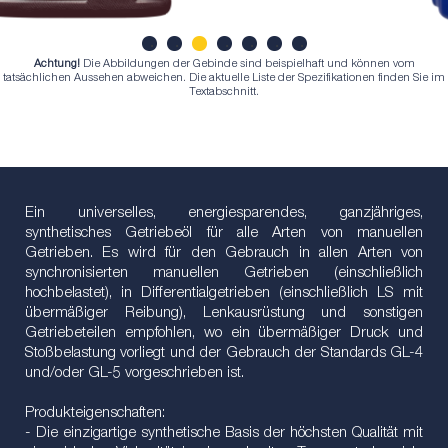
Achtung!
Die Abbildungen der Gebinde sind beispielhaft und können vom
1
2
3
4
5
6
7
tatsächlichen Aussehen abweichen. Die aktuelle Liste der Spezifikationen finden Sie im
Textabschnitt.
Ein universelles, energiesparendes, ganzjähriges,
synthetisches Getriebeöl für alle Arten von manuellen
Getrieben. Es wird für den Gebrauch in allen Arten von
synchronisierten manuellen Getrieben (einschließlich
hochbelastet), in Differentialgetrieben (einschließlich LS mit
übermäßiger Reibung), Lenkausrüstung und sonstigen
Getriebeteilen empfohlen, wo ein übermäßiger Druck und
Stoßbelastung vorliegt und der Gebrauch der Standards GL-4
und/oder GL-5 vorgeschrieben ist.
Produkteigenschaften:
- Die einzigartige synthetische Basis der höchsten Qualität mit