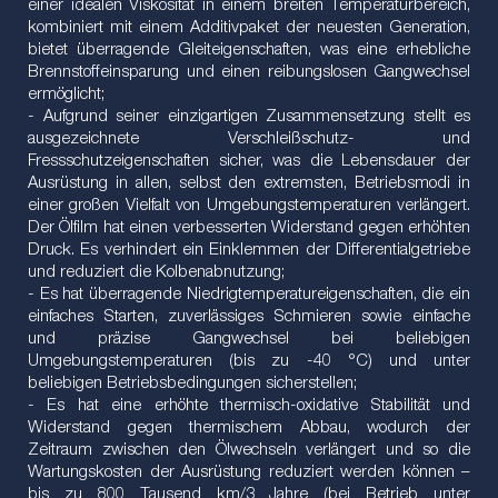
einer idealen Viskosität in einem breiten Temperaturbereich,
kombiniert mit einem Additivpaket der neuesten Generation,
bietet überragende Gleiteigenschaften, was eine erhebliche
Brennstoffeinsparung und einen reibungslosen Gangwechsel
ermöglicht;
- Aufgrund seiner einzigartigen Zusammensetzung stellt es
ausgezeichnete Verschleißschutz- und
Fressschutzeigenschaften sicher, was die Lebensdauer der
Ausrüstung in allen, selbst den extremsten, Betriebsmodi in
einer großen Vielfalt von Umgebungstemperaturen verlängert.
Der Ölfilm hat einen verbesserten Widerstand gegen erhöhten
Druck. Es verhindert ein Einklemmen der Differentialgetriebe
und reduziert die Kolbenabnutzung;
- Es hat überragende Niedrigtemperatureigenschaften, die ein
einfaches Starten, zuverlässiges Schmieren sowie einfache
und präzise Gangwechsel bei beliebigen
Umgebungstemperaturen (bis zu -40 °C) und unter
beliebigen Betriebsbedingungen sicherstellen;
- Es hat eine erhöhte thermisch-oxidative Stabilität und
Widerstand gegen thermischem Abbau, wodurch der
Zeitraum zwischen den Ölwechseln verlängert und so die
Wartungskosten der Ausrüstung reduziert werden können –
bis zu 800 Tausend km/3 Jahre (bei Betrieb unter