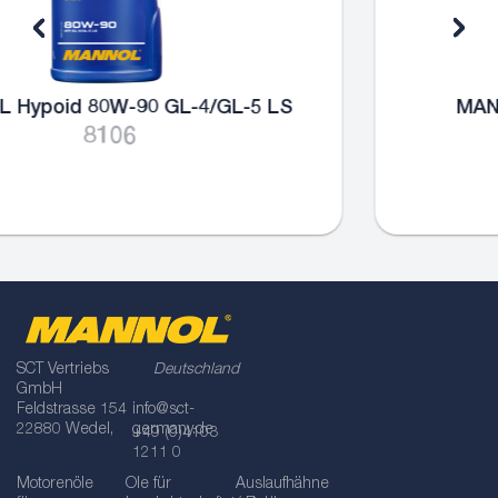
MANNOL Universal 80W-90 GL-4
8107
SCT Vertriebs
Deutschland
GmbH
Feldstrasse 154
info@sct-
22880 Wedel,
germany.de
+49 (0)4103
1211 0
Motorenöle
Öle für
Auslaufhähne