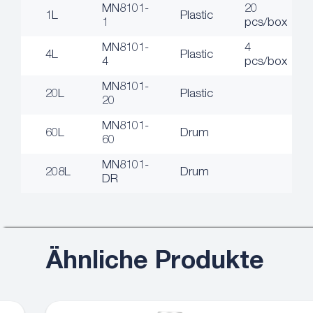
MN8101-
20
1L
Plastic
1
pcs/box
MN8101-
4
4L
Plastic
4
pcs/box
MN8101-
20L
Plastic
20
MN8101-
60L
Drum
60
MN8101-
208L
Drum
DR
Ähnliche Produkte