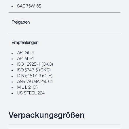
SAE 75W-85
Freigaben
Empfehlungen
API GL-4
API MT-1
ISO 12925-1 (CKC)
ISO 6743-6 (CKC)
DIN 51517-3 (CLP)
ANSI AGMA 250.04
MIL L 2105
US STEEL 224
Verpackungsgrößen