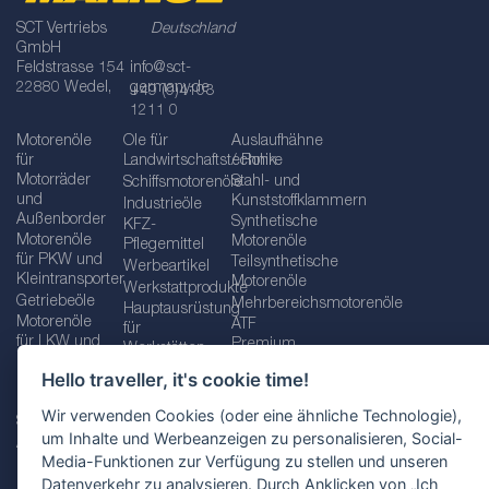
SCT Vertriebs
Deutschland
GmbH
Feldstrasse 154
info@sct-
22880 Wedel,
germany.de
+49 (0)4103
1211 0
Motorenöle
Öle für
Auslaufhähne
für
Landwirtschaftstechnik
/ Rohre
Motorräder
Stahl- und
Schiffsmotorenöle
und
Kunststoffklammern
Industrieöle
Außenborder
Synthetische
KFZ-
Motorenöle
Motorenöle
Pflegemittel
für PKW und
Teilsynthetische
Werbeartikel
Kleintransporter
Motorenöle
Werkstattprodukte
Getriebeöle
Mehrbereichsmotorenöle
Hauptausrüstung
Motorenöle
ATF
für
für LKW und
Premium
Werkstätten
Busse
quality line
Schraubenschlüssel
Hello traveller, it's cookie time!
Betriebs-
Öle für
und
und
Automatikgetriebe
Schraubenschlüsselsätze
Wir verwenden Cookies (oder eine ähnliche Technologie),
Serviceflüssigkeiten
Getriebeöle
Zusätzliche
um Inhalte und Werbeanzeigen zu personalisieren, Social-
Additive
Werkzeuge
Media-Funktionen zur Verfügung zu stellen und unseren
Fette
für
Datenverkehr zu analysieren. Durch Anklicken von „Ich
Werkstätten