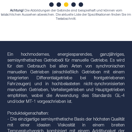
Achtung!
Die Abbildungen der Gebinde sind beispielhaft und können vom
1
2
3
4
5
tatsächlichen Aussehen abweichen. Die aktuelle Liste der Spezifikationen finden Sie im
Textabschnitt.
Ein hochmodernes, energiesparendes, ganzjähriges,
semisynthetisches Getriebeöl für manuelle Getriebe. Es wird
für den Gebrauch bei allen Arten von synchronischen
manuellen Getrieben (einschließlich Getrieben mit einem
integrierten Differentialgetriebe bei frontgetriebenen
Fahrzeugen) und in hochbelasteten nicht-synchronisierten
manuellen Getrieben, Verteilergetrieben und Hauptgetrieben
empfohlen, wobei die Anwendung des Standards GL-4
und/oder MT-1 vorgeschrieben ist.
Produkteigenschaften:
- Die einzigartige semisynthetische Basis der höchsten Qualität
mit einer idealen Viskosität in einem breiten
Temperaturbereich, kombiniert mit einem Additivpaket der