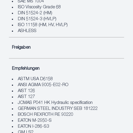
SAE MS 1004
ISO Viscosity Grade 68
DIN 51524-2 (HM)
DIN 51524-3 (HVLP)
ISO 11158 (HM, HV, HVLP)
ASHLESS
Freigaben
Empfehlungen
ASTM USA D6158
ANSI AGMA 9005-E02-RO
AIST 126
AIST 127
JCMAS P041 HK Hydraulic specification
GERMAN STEEL INDUSTRY SEB 181222
BOSCH REXROTH RE 90220
EATON M-2950-S
EATON I-286-S3
GM LS2