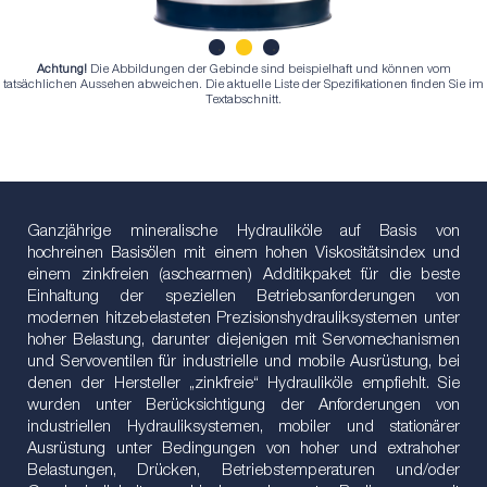
Achtung!
Die Abbildungen der Gebinde sind beispielhaft und können vom
1
2
3
tatsächlichen Aussehen abweichen. Die aktuelle Liste der Spezifikationen finden Sie im
Textabschnitt.
Ganzjährige mineralische Hydrauliköle auf Basis von
hochreinen Basisölen mit einem hohen Viskositätsindex und
einem zinkfreien (aschearmen) Additikpaket für die beste
Einhaltung der speziellen Betriebsanforderungen von
modernen hitzebelasteten Prezisionshydrauliksystemen unter
hoher Belastung, darunter diejenigen mit Servomechanismen
und Servoventilen für industrielle und mobile Ausrüstung, bei
denen der Hersteller „zinkfreie“ Hydrauliköle empfiehlt. Sie
wurden unter Berücksichtigung der Anforderungen von
industriellen Hydrauliksystemen, mobiler und stationärer
Ausrüstung unter Bedingungen von hoher und extrahoher
Belastungen, Drücken, Betriebstemperaturen und/oder