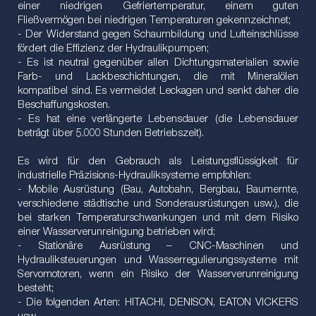
einer niedrigen Gefriertemperatur, einem guten
Fließvermögen bei niedrigen Temperaturen gekennzeichnet;
- Der Widerstand gegen Schaumbildung und Lufteinschlüsse
fördert die Effizienz der Hydraulikpumpen;
- Es ist neutral gegenüber allen Dichtungsmaterialien sowie
Farb- und Lackbeschichtungen, die mit Mineralölen
kompatibel sind. Es vermeidet Leckagen und senkt daher die
Beschaffungskosten.
- Es hat eine verlängerte Lebensdauer (die Lebensdauer
beträgt über 5.000 Stunden Betriebszeit).
Es wird für den Gebrauch als Leistungsflüssigkeit für
industrielle Präzisions-Hydrauliksysteme empfohlen:
- Mobile Ausrüstung (Bau, Autobahn, Bergbau, Baumernte,
verschiedene städtische und Sonderausrüstungen usw.), die
bei starken Temperaturschwankungen und mit dem Risiko
einer Wasserverunreinigung betrieben wird;
- Stationäre Ausrüstung – CNC-Maschinen und
Hydrauliksteuerungen und Wasserregulierungssysteme mit
Servomotoren, wenn ein Risiko der Wasserverunreinigung
besteht;
- Die folgenden Arten: HITACHI, DENISON, EATON VICKERS