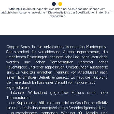
Achtung!
Die Abbildungen der Gebinde sind beispielhaft und können vom
1
2
tatsächlichen Aussehen abweichen. Die aktuelle Liste der Spezifikationen finden Sie im
Textabschnitt.
Copper Spray ist ein universelles, trennendes Kupferspray-
Schmiermittel für verschiedene Ausstattungselemente, die
unter hohen Belastungen (darunter hohe Ladungen) betrieben
werden und hohen Temperaturen und/oder hoher
Feuchtligkeit und/oder aggressiven Umgebungen ausgesetzt
sind. Es wird zur einfachen Trennung von Anschlüssen nach
einem langfristigen Betrieb eingesetzt. Es hebt die Kupplung
der Teile durch Einfluss einer Vielzahl von Faktoren auf.
Eigenschaften:
- höchster Widerstand gegenüber Einfluss durch hohe
Temperaturen;
- das Kupferpulver hüllt die behandelten Oberflächen effektiv
ein und verleiht ihnen ausgezeichnete Schmiereigenschaften;
- ausgezeichnete trennende Wirkung für Metalle und