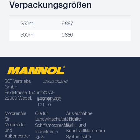
Verpackungsgrößen
250ml
9887
500ml
9880
SCT Vertriebs
Deutschland
GmbH
Feldstrasse 154
info@sct-
22880 Wedel,
germany.de
+49 (0)4103
1211 0
Motorenöle
Öle für
Auslaufhähne
für
Landwirtschaftstechnik
/ Rohre
Motorräder
Stahl- und
Schiffsmotorenöle
und
Kunststoffklammern
Industrieöle
Außenborder
Synthetische
KFZ-