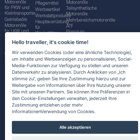
Motorenöle
Motorenöle
Pflegemittel
für PKW und
Teilsynthetische
Werbeartikel
Kleintransporter
Motorenöle
Werkstattprodukte
Getriebeöle
Mehrbereichsmotorenöle
Hauptausrüstung
Motorenöle
ATF
für
für LKW und
Premium
Werkstätten
Busse
quality line
Schraubenschlüssel
Hello traveller, it's cookie time!
Betriebs-
Öle für
und
und
Automatikgetriebe
Schraubenschlüsselsätze
Wir verwenden Cookies (oder eine ähnliche Technologie),
Serviceflüssigkeiten
Getriebeöle
Zusätzliche
um Inhalte und Werbeanzeigen zu personalisieren, Social-
Additive
Werkzeuge
Media-Funktionen zur Verfügung zu stellen und unseren
Fette
für
Datenverkehr zu analysieren. Durch Anklicken von „Ich
Werkstätten
stimme zu“, geben Sie Ihre Zustimmung hierzu und zur
Weitergabe von Informationen über Ihre Nutzung unserer
Site mit unseren Partnern. Sie können Ihre Präferenzen in
den Cookie-Einstellungen verwalten, jederzeit Ihre
Impressum
AGB
Zustimmung entziehen oder mehr
Datenschutzbestimmungen
Standortauswahl
InformationenVerwendung von Cookies.
Alle akzeptieren