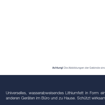
Achtung!
Die Abbildungen der Gebinde sind b
Universelles, wasserabweisendes Lithiumfett in Form e
anderen Geräten im Büro und zu Hause. Schützt wirksam v