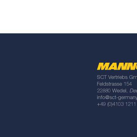
SCT Vertriebs G
Feldstrasse 154
22880 Wedel,
De
info@sct-german
+49 (0)4103 1211