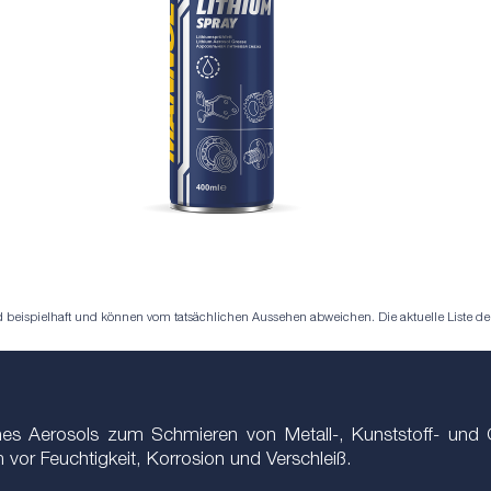
eispielhaft und können vom tatsächlichen Aussehen abweichen. Die aktuelle Liste der S
ines Aerosols zum Schmieren von Metall-, Kunststoff- und
or Feuchtigkeit, Korrosion und Verschleiß.