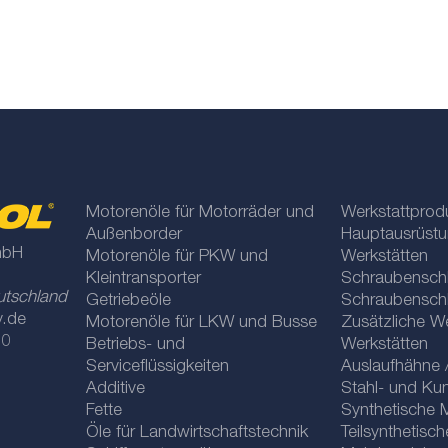
Motorenöle für Motorräder und
Werkstattprod
Außenborder
Hauptausrüstu
mbH
Motorenöle für PKW und
Werkstätten
Kleintransporter
Schraubenschl
utschland
Getriebeöle
Schraubenschl
y.de
Motorenöle für LKW und Busse
Zusätzliche W
 0
Betriebs- und
Werkstätten
Serviceflüssigkeiten
Auslaufhähne 
Additive
Stahl- und Ku
Fette
Synthetische 
Öle für Landwirtschaftstechnik
Teilsynthetisc