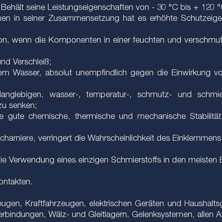
tze. Behält seine Leistungseigenschaften von - 30 °C bis + 120
nen in seiner Zusammensetzung hat es erhöhte Schutzeigens
osion, wenn die Komponenten in einer feuchten und verschm
und Verschleiß;
tem Wasser, absolut unempfindlich gegen die Einwirkung 
langlebigen, wasser-, temperatur-, schmutz- und schmier
zu senken;
e gute chemische, thermische und mechanische Stabilität.
harniere, verringert die Wahrscheinlichkeit des Einklemmens 
 die Verwendung eines einzigen Schmierstoffs in den meisten E
ontakten.
en, Kraftfahrzeugen, elektrischen Geräten und Haushaltsge
bindungen, Wälz- und Gleitlagern, Gelenksystemen, allen A