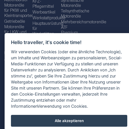
Außenborder
Synthetische
KFZ-
Motorenöle
Motorenöle
Pflegemittel
für PKW und
Teilsynthetische
Werbeartikel
Kleintransporter
Motorenöle
Werkstattprodukte
Getriebeöle
Mehrbereichsmotorenöle
Hauptausrüstung
Motorenöle
ATF
für
für LKW und
Premium
Werkstätten
Busse
quality line
Schraubenschlüssel
Hello traveller, it's cookie time!
Betriebs-
Öle für
und
und
Automatikgetriebe
Schraubenschlüsselsätze
Wir verwenden Cookies (oder eine ähnliche Technologie),
Serviceflüssigkeiten
Getriebeöle
Zusätzliche
um Inhalte und Werbeanzeigen zu personalisieren, Social-
Additive
Werkzeuge
Media-Funktionen zur Verfügung zu stellen und unseren
Fette
für
Datenverkehr zu analysieren. Durch Anklicken von „Ich
Werkstätten
stimme zu“, geben Sie Ihre Zustimmung hierzu und zur
Weitergabe von Informationen über Ihre Nutzung unserer
Site mit unseren Partnern. Sie können Ihre Präferenzen in
den Cookie-Einstellungen verwalten, jederzeit Ihre
Impressum
AGB
Zustimmung entziehen oder mehr
Datenschutzbestimmungen
Standortauswahl
InformationenVerwendung von Cookies.
Alle akzeptieren