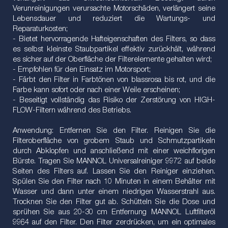
Verunreinigungen verursachte Motorschäden, verlängert seine
Lebensdauer und reduziert die Wartungs- und
Reparaturkosten;
- Bietet hervorragende Hafteigenschaften des Filters, so dass
es selbst kleinste Staubpartikel effektiv zurückhält, während
es sicher auf der Oberfläche der Filterelemente gehalten wird;
- Empfohlen für den Einsatz im Motorsport;
- Färbt den Filter in Farbtönen von blassrosa bis rot, und die
Farbe kann sofort oder nach einer Weile erscheinen;
- Beseitigt vollständig das Risiko der Zerstörung von HIGH-
FLOW-Filtern während des Betriebs.
Anwendung: Entfernen Sie den Filter. Reinigen Sie die
Filteroberfläche von grobem Staub und Schmutzpartikeln
durch Abklopfen und anschließend mit einer weichflorigen
Bürste. Tragen Sie MANNOL Universalreiniger 9972 auf beide
Seiten des Filters auf. Lassen Sie den Reiniger einziehen.
Spülen Sie den Filter nach 10 Minuten in einem Behälter mit
Wasser und dann unter einem niedrigen Wasserstrahl aus.
Trocknen Sie den Filter gut ab. Schütteln Sie die Dose und
sprühen Sie aus 20-30 cm Entfernung MANNOL Luftfilteröl
9964 auf den Filter. Den Filter zerdrücken, um ein optimales