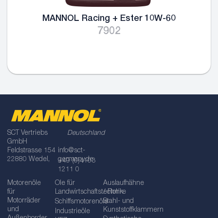
MANNOL Racing + Ester 10W-60
7902
SCT Vertriebs
Deutschland
GmbH
Feldstrasse 154
info@sct-
22880 Wedel,
germany.de
+49 (0)4103
1211 0
Motorenöle
Öle für
Auslaufhähne
für
Landwirtschaftstechnik
/ Rohre
Motorräder
Stahl- und
Schiffsmotorenöle
und
Kunststoffklammern
Industrieöle