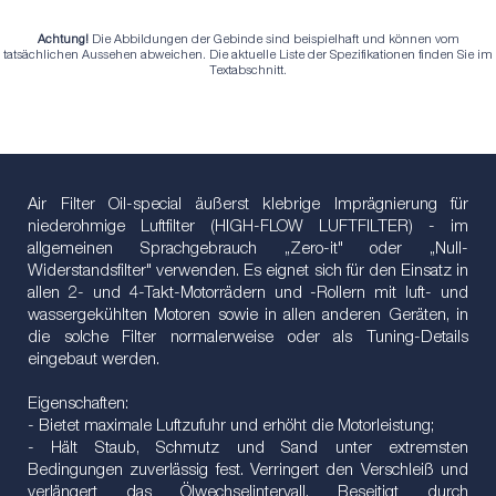
Achtung!
Die Abbildungen der Gebinde sind beispielhaft und können vom
tatsächlichen Aussehen abweichen. Die aktuelle Liste der Spezifikationen finden Sie im
Textabschnitt.
Air Filter Oil-special äußerst klebrige Imprägnierung für
niederohmige Luftfilter (HIGH-FLOW LUFTFILTER) - im
allgemeinen Sprachgebrauch „Zero-it" oder „Null-
Widerstandsfilter" verwenden. Es eignet sich für den Einsatz in
allen 2- und 4-Takt-Motorrädern und -Rollern mit luft- und
wassergekühlten Motoren sowie in allen anderen Geräten, in
die solche Filter normalerweise oder als Tuning-Details
eingebaut werden.
Eigenschaften:
- Bietet maximale Luftzufuhr und erhöht die Motorleistung;
- Hält Staub, Schmutz und Sand unter extremsten
Bedingungen zuverlässig fest. Verringert den Verschleiß und
verlängert das Ölwechselintervall. Beseitigt durch