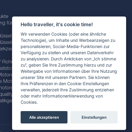
ukte
ng für
Hello traveller, it's cookie time!
Wir verwenden Cookies (oder eine ähnliche
üssel und
Technologie), um Inhalte und Werbeanzeigen zu
üsselsätze
personalisieren, Social-Media-Funktionen zur
erkzeuge für
Verfügung zu stellen und unseren Datenverkehr
zu analysieren. Durch Anklicken von „Ich stimme
/ Rohre
zu“, geben Sie Ihre Zustimmung hierzu und zur
nststoffklammern
Weitergabe von Informationen über Ihre Nutzung
Motorenöle
unserer Site mit unseren Partnern. Sie können
he Motorenöle
Ihre Präferenzen in den Cookie-Einstellungen
motorenöle
verwalten, jederzeit Ihre Zustimmung entziehen
ality line
oder mehr InformationenVerwendung von
tikgetriebe
Cookies.
Alle akzeptieren
Einstellungen