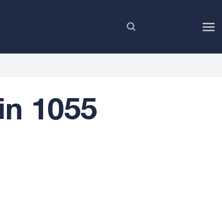
DE
n 1055