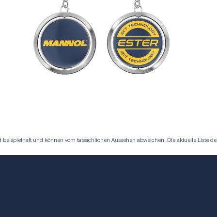
eispielhaft und können vom tatsächlichen Aussehen abweichen. Die aktuelle Liste der S