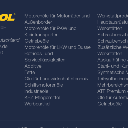
Motorenöle für Motorräder und
Werkstattprod
Außenborder
Hauptausrüstu
mbH
Motorenöle für PKW und
Werkstätten
Kleintransporter
Schraubenschl
utschland
Getriebeöle
Schraubenschl
y.de
Motorenöle für LKW und Busse
Zusätzliche W
 0
Betriebs- und
Werkstätten
Serviceflüssigkeiten
Auslaufhähne 
Additive
Stahl- und Ku
Fette
Synthetische 
Öle für Landwirtschaftstechnik
Teilsynthetisc
Schiffsmotorenöle
Mehrbereichs
Industrieöle
ATF Premium qu
KFZ-Pflegemittel
Öle für Automa
Werbeartikel
Getriebeöle