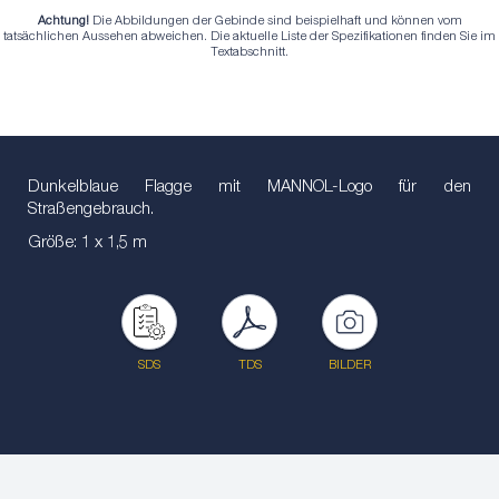
Achtung!
Die Abbildungen der Gebinde sind beispielhaft und können vom
tatsächlichen Aussehen abweichen. Die aktuelle Liste der Spezifikationen finden Sie im
Textabschnitt.
Dunkelblaue Flagge mit MANNOL-Logo für den
Straßengebrauch.
Größe: 1 x 1,5 m
SDS
TDS
BILDER