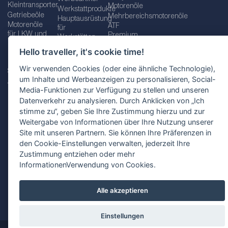
Kleintransporter
Motorenöle
Werkstattprodukte
Getriebeöle
Mehrbereichsmotorenöle
Hauptausrüstung
Motorenöle
ATF
für
für LKW und
Premium
Werkstätten
Busse
quality line
Schraubenschlüssel
Hello traveller, it's cookie time!
Betriebs-
Öle für
und
und
Automatikgetriebe
Schraubenschlüsselsätze
Wir verwenden Cookies (oder eine ähnliche Technologie),
Serviceflüssigkeiten
Getriebeöle
Zusätzliche
um Inhalte und Werbeanzeigen zu personalisieren, Social-
Additive
Werkzeuge
Media-Funktionen zur Verfügung zu stellen und unseren
Fette
für
Datenverkehr zu analysieren. Durch Anklicken von „Ich
Werkstätten
stimme zu“, geben Sie Ihre Zustimmung hierzu und zur
Weitergabe von Informationen über Ihre Nutzung unserer
Site mit unseren Partnern. Sie können Ihre Präferenzen in
den Cookie-Einstellungen verwalten, jederzeit Ihre
Impressum
AGB
Zustimmung entziehen oder mehr
Datenschutzbestimmungen
Standortauswahl
InformationenVerwendung von Cookies.
Alle akzeptieren
Einstellungen