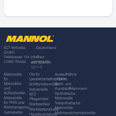
SCT Vertriebs
Deutschland
GmbH
Feldstrasse 154
info@sct-
22880 Wedel,
germany.de
+49 (0)4103
1211 0
Motorenöle
Öle für
Auslaufhähne
für
Landwirtschaftstechnik
/ Rohre
Motorräder
Stahl- und
Schiffsmotorenöle
und
Kunststoffklammern
Industrieöle
Außenborder
Synthetische
KFZ-
Motorenöle
Motorenöle
Pflegemittel
für PKW und
Teilsynthetische
Werbeartikel
Kleintransporter
Motorenöle
Werkstattprodukte
Getriebeöle
Mehrbereichsmotorenöle
Hauptausrüstung